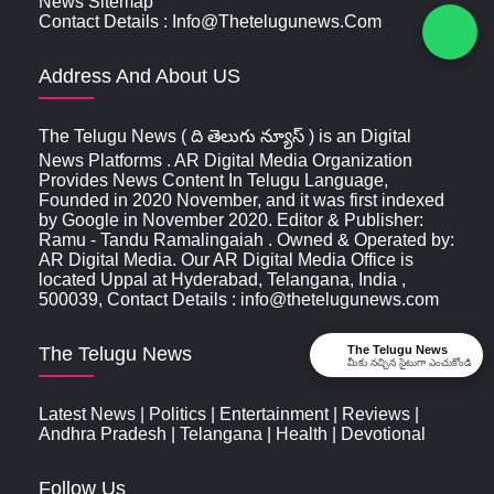
News Sitemap
Contact Details : Info@thetelugunews.com
Address And About US
The Telugu News ( ది తెలుగు న్యూస్‌ ) is an Digital
News Platforms . AR Digital Media Organization
Provides News Content In Telugu Language,
Founded in 2020 November, and it was first indexed
by Google in November 2020. Editor & Publisher:
Ramu - Tandu Ramalingaiah . Owned & Operated by:
AR Digital Media. Our AR Digital Media Office is
located Uppal at Hyderabad, Telangana, India ,
500039, Contact Details : info@thetelugunews.com
The Telugu News
The Telugu News
మీకు నచ్చిన సైటుగా ఎంచుకోండి
Latest News
|
Politics
|
Entertainment
|
Reviews
|
Andhra Pradesh
|
Telangana
|
Health
|
Devotional
Follow Us