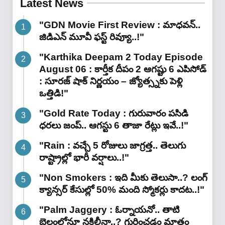
Latest News
"GDN Movie First Review : మాధవన్..
జిడిఎన్ మూవీ ఫ‌స్ట్ రివ్యూ..!"
"Karthika Deepam 2 Today Episode
August 06 : కార్తీక దీపం 2 ఆగష్టు 6 ఎపిసోడ్
: సూరజ్ షాక్ నిర్ణయం – జ్యోత్స్నకు పెళ్లి
ఒత్తిడి!"
"Gold Rate Today : గురువారం పసిడి
ధరలు జంప్.. ఆగస్టు 6 తాజా రేట్లు ఇవే..!"
"Rain : వచ్చే 5 రోజులు జాగ్రత్త.. తెలుగు
రాష్ట్రాల్లో భారీ వ‌ర్షాలు..!"
"Non Smokers : ఇది మీకు తెలుసా..? లంగ్
క్యాన్సర్ కేసుల్లో 50% మంది స్మోకర్లు కాదట..!"
"Palm Jaggery : ఓర్నాయనో.. తాటి
బెల్లంలోనూ నకిలీనా..? గుర్తించడం మాత్రం