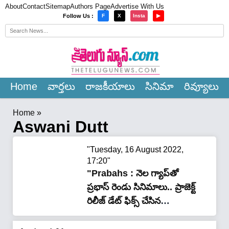
About
Contact
Sitemap
Authors Page
Advertise With Us
×
Follow Us :
F
X
Insta
▶
Home
వార్త‌లు
రాజ‌కీయాలు
సినిమా
రివ్యూలు
Home
»
Aswani Dutt
"Tuesday, 16 August 2022,
17:20"
"Prabahs : నెల గ్యాప్‌తో
ప్ర‌భాస్ రెండు సినిమాలు.. ప్రాజెక్ట్
రిలీజ్ డేట్ ఫిక్స్ చేసిన
అశ్వినీదత్"