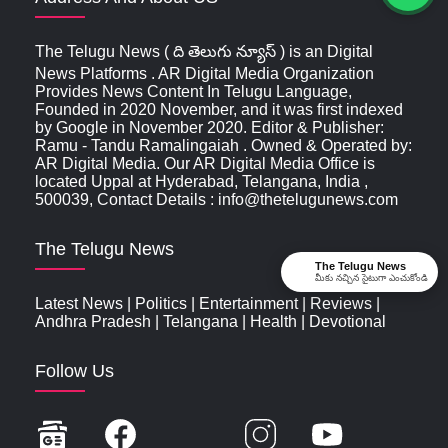
The Telugu News ( ది తెలుగు న్యూస్‌ ) is an Digital
News Platforms . AR Digital Media Organization
Provides News Content In Telugu Language,
Founded in 2020 November, and it was first indexed
by Google in November 2020. Editor & Publisher:
Ramu - Tandu Ramalingaiah . Owned & Operated by:
AR Digital Media. Our AR Digital Media Office is
located Uppal at Hyderabad, Telangana, India ,
500039, Contact Details : info@thetelugunews.com
The Telugu News
The Telugu News
మీకు నచ్చిన సైటుగా ఎంచుకోండి
Latest News
|
Politics
|
Entertainment
|
Reviews
|
Andhra Pradesh
|
Telangana
|
Health
|
Devotional
Follow Us