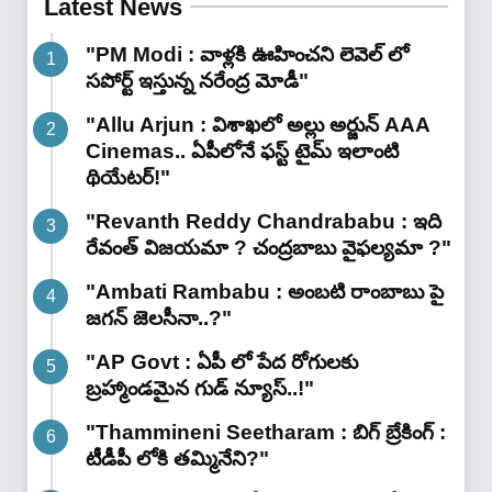
Latest News
"PM Modi : వాళ్లకి ఊహించని లెవెల్ లో
సపోర్ట్ ఇస్తున్న నరేంద్ర మోడీ"
"Allu Arjun : విశాఖలో అల్లు అర్జున్ AAA
Cinemas.. ఏపీలోనే ఫస్ట్ టైమ్ ఇలాంటి
థియేటర్!"
"Revanth Reddy Chandrababu : ఇది
రేవంత్ విజయమా ? చంద్రబాబు వైఫల్యమా ?"
"Ambati Rambabu : అంబటి రాంబాబు పై
జగన్ జెలసీనా..?"
"AP Govt : ఏపీ లో పేద రోగులకు
బ్రహ్మాండమైన గుడ్ న్యూస్..!"
"Thammineni Seetharam : బిగ్ బ్రేకింగ్ :
టీడీపీ లోకి తమ్మినేని?"