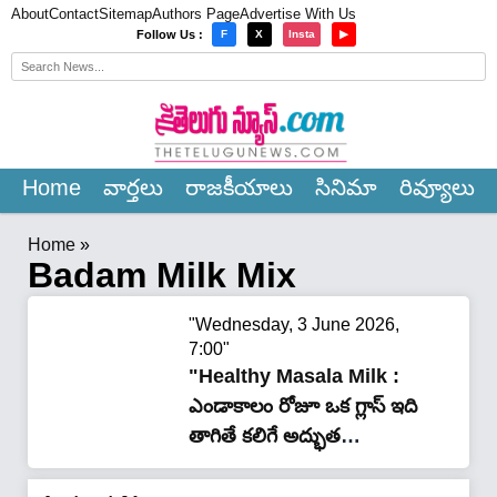
About
Contact
Sitemap
Authors Page
Advertise With Us
×
Follow Us :
F
X
Insta
▶
Home
వార్త‌లు
రాజ‌కీయాలు
సినిమా
రివ్యూలు
Home
»
Badam Milk Mix
"Wednesday, 3 June 2026,
7:00"
"Healthy Masala Milk :
ఎండాకాలం రోజూ ఒక గ్లాస్ ఇది
తాగితే కలిగే అద్భుత
ప్రయోజనాలు..!"