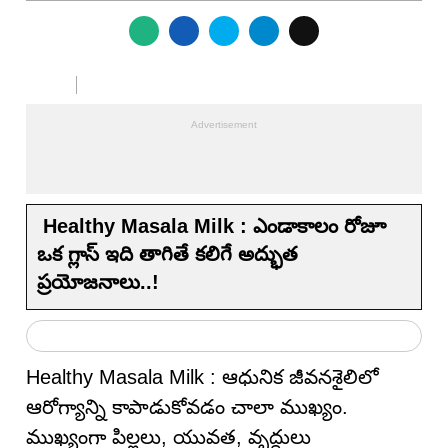
Healthy Masala Milk : ఎండాకాలం రోజూ
ఒక గ్లాస్ ఇది తాగితే కలిగే అద్భుత
ప్రయోజనాలు..!
Healthy Masala Milk : ఆధునిక జీవనశైలిలో
ఆరోగ్యాన్ని కాపాడుకోవడం చాలా ముఖ్యం.
ముఖ్యంగా పిల్లలు, యువత, వృద్ధులు