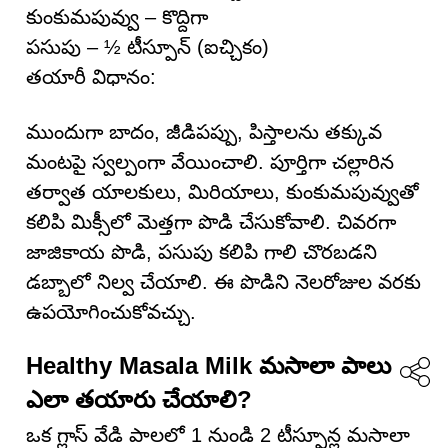
కుంకుమపువ్వు – కొద్దిగా
పసుపు – ½ టీస్పూన్ (ఐచ్చికం)
తయారీ విధానం:
ముందుగా బాదం, జీడిపప్పు, పిస్తాలను తక్కువ
మంటపై స్వల్పంగా వేయించాలి. పూర్తిగా చల్లారిన
తర్వాత యాలకులు, మిరియాలు, కుంకుమపువ్వుతో
కలిపి మిక్సీలో మెత్తగా పొడి చేసుకోవాలి. చివరగా
జాజికాయ పొడి, పసుపు కలిపి గాలి చొరబడని
డబ్బాలో నిల్వ చేయాలి. ఈ పొడిని నెలరోజుల వరకు
ఉపయోగించుకోవచ్చు.
Healthy Masala Milk మసాలా పాలు
ఎలా తయారు చేయాలి?
ఒక గ్లాస్ వేడి పాలలో 1 నుండి 2 టీస్పూన్ల మసాలా