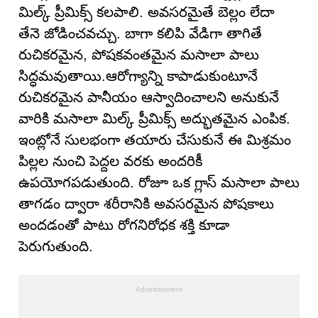
మిల్క్ ప్రీమిక్స్ కలపాలి. అవసరమైతే బెల్లం లేదా
తేనె జోడించవచ్చు. బాగా కలిపి వేడిగా తాగితే
రుచికరమైన, పోషకవంతమైన మసాలా పాలు
సిద్ధమవుతాయి.ఆరోగ్యాన్ని కాపాడుకుంటూనే
రుచికరమైన పానీయం ఆస్వాదించాలని అనుకునే
వారికి మసాలా మిల్క్ ప్రీమిక్స్ అద్భుతమైన ఎంపిక.
ఇంట్లోనే సులభంగా తయారు చేసుకునే ఈ మిశ్రమం
పిల్లల నుంచి పెద్దల వరకు అందరికీ
ఉపయోగపడుతుంది. రోజూ ఒక గ్లాస్ మసాలా పాలు
తాగడం ద్వారా శరీరానికి అవసరమైన పోషకాలు
అందడంతో పాటు రోగనిరోధక శక్తి కూడా
పెరుగుతుంది.