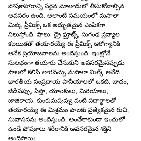
పోషకాహారాన్ని సరైన మోతాదులో తీసుకోవాల్సిన
అవసరం ఉంది. అలాంటి సమయంలో మసాలా
మిల్క్ ప్రీమిక్స్ ఒక అద్భుతమైన ఎంపికగా
నిలుస్తోంది. పాలు, డ్రై ఫ్రూట్స్, సుగంధ ద్రవ్యాల
కలయికతో తయారయ్యే ఈ ప్రీమిక్స్ ఆరోగ్యానికి
అనేక ప్రయోజనాలను అందిస్తుంది. ఇంట్లోనే
సులభంగా తయారు చేసుకుని అవసరమైనప్పుడు
పాలలో కలిపి తాగవచ్చు.మసాలా మిల్క్ అనేది
భారతీయ సంప్రదాయ పానీయాలలో ఒకటి. బాదం,
జీడిపప్పు, పిస్తా, యాలకులు, మిరియాలు,
జాజికాయ, కుంకుమపువ్వు వంటి పదార్థాలతో
తయారయ్యే ఈ మిశ్రమం పాలకు ప్రత్యేకమైన రుచి,
సువాసనను అందిస్తుంది. అంతేకాకుండా ఇందులో
ఉండే పోషకాలు శరీరానికి అవసరమైన శక్తిని
అందిస్తాయి.