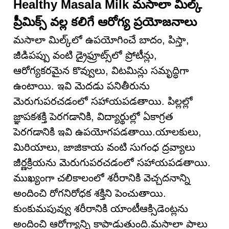
Healthy Masala Milk మసాలా మిల్క్
ప్రీమిక్స్ వల్ల కలిగే ఆరోగ్య ప్రయోజనాలు
మసాలా మిల్క్‌లో ఉపయోగించే బాదం, పిస్తా,
జీడిపప్పు వంటి డ్రైఫ్రూట్స్‌లో ప్రోటీన్లు,
ఆరోగ్యకరమైన కొవ్వులు, విటమిన్లు సమృద్ధిగా
ఉంటాయి. ఇవి మెదడు పనితీరును
మెరుగుపరచడంలో సహాయపడతాయి. పిల్లల్లో
జ్ఞాపకశక్తి పెరగడానికి, విద్యార్థుల్లో ఏకాగ్రత
పెరగడానికి ఇవి ఉపయోగపడతాయి.యాలకులు,
మిరియాలు, జాజికాయ వంటి సుగంధ ద్రవ్యాలు
జీర్ణక్రియను మెరుగుపరచడంలో సహాయపడతాయి.
ముఖ్యంగా చలికాలంలో శరీరానికి వెచ్చదనాన్ని
అందించి రోగనిరోధక శక్తిని పెంచుతాయి.
కుంకుమపువ్వు శరీరానికి యాంటీఆక్సిడెంట్లను
అందించి ఆరోగ్యాన్ని కాపాడుతుంది.మసాలా పాలు