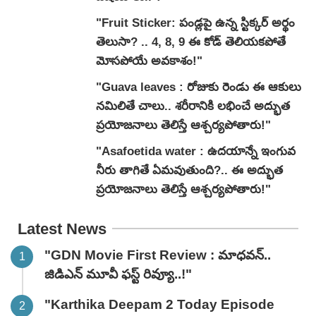
"Fruit Sticker: పండ్లపై ఉన్న స్టిక్కర్ అర్థం
తెలుసా? .. 4, 8, 9 ఈ కోడ్ తెలియకపోతే
మోసపోయే అవకాశం!"
"Guava leaves : రోజుకు రెండు ఈ ఆకులు
నమిలితే చాలు.. శరీరానికి లభించే అద్భుత
ప్రయోజనాలు తెలిస్తే ఆశ్చర్యపోతారు!"
"Asafoetida water : ఉదయాన్నే ఇంగువ
నీరు తాగితే ఏమవుతుంది?.. ఈ అద్భుత
ప్రయోజనాలు తెలిస్తే ఆశ్చర్యపోతారు!"
Latest News
"GDN Movie First Review : మాధవన్..
జిడిఎన్ మూవీ ఫ‌స్ట్ రివ్యూ..!"
"Karthika Deepam 2 Today Episode