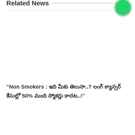
Related News
"Non Smokers : ఇది మీకు తెలుసా..? లంగ్ క్యాన్సర్
కేసుల్లో 50% మంది స్మోకర్లు కాదట..!"