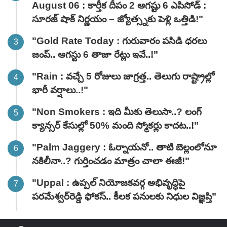
August 06 : కార్తీక దీపం 2 ఆగష్టు 6 ఎపిసోడ్ :
సూరజ్ షాక్ నిర్ణయం – జ్యోత్స్నకు పెళ్లి ఒత్తిడి!"
"Gold Rate Today : గురువారం పసిడి ధరలు
జంప్.. ఆగస్టు 6 తాజా రేట్లు ఇవే..!"
"Rain : వచ్చే 5 రోజులు జాగ్రత్త.. తెలుగు రాష్ట్రాల్లో
భారీ వ‌ర్షాలు..!"
"Non Smokers : ఇది మీకు తెలుసా..? లంగ్
క్యాన్సర్ కేసుల్లో 50% మంది స్మోకర్లు కాదట..!"
"Palm Jaggery : ఓర్నాయనో.. తాటి బెల్లంలోనూ
నకిలీనా..? గుర్తించడం మాత్రం చాలా ఈజీ!"
"Uppal : ఉప్పల్ నియోజకవర్గ అభివృద్ధిపై
పరమేశ్వర్‌రెడ్డి ఫోకస్.. కీలక పనులకు నిధుల విజ్ఞప్తి"