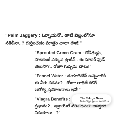
"Palm Jaggery : ఓర్నాయనో.. తాటి బెల్లంలోనూ
నకిలీనా..? గుర్తించడం మాత్రం చాలా ఈజీ!"
"Sprouted Green Gram : కోడిగుడ్లు,
పాలకంటే ఎక్కువ ప్రొటీన్.. ఈ సూపర్ ఫుడ్
తెలుసా?.. రోజూ గుప్పెడు చాలు!"
"Fennel Water : డయాబెటిస్ ఉన్నవారికి
ఈ నీరు వరమా?.. రోజూ తాగితే కలిగే
ఆరోగ్య ప్రయోజనాలు ఇవే!"
"Viagra Benefits : క్యాన్సర్‌పై వయాగ్రా
The Telugu News
మీకు నచ్చిన సైటుగా ఎంచుకోండి
ప్రభావం? ..ఇజ్రాయెల్ పరిశోధనలో ఆసక్తికర
విషయాలు.. ?"