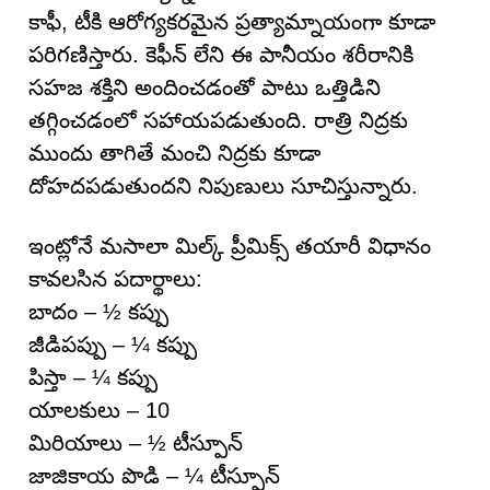
కాఫీ, టీకి ఆరోగ్యకరమైన ప్రత్యామ్నాయంగా కూడా
పరిగణిస్తారు. కెఫీన్ లేని ఈ పానీయం శరీరానికి
సహజ శక్తిని అందించడంతో పాటు ఒత్తిడిని
తగ్గించడంలో సహాయపడుతుంది. రాత్రి నిద్రకు
ముందు తాగితే మంచి నిద్రకు కూడా
దోహదపడుతుందని నిపుణులు సూచిస్తున్నారు.
ఇంట్లోనే మసాలా మిల్క్ ప్రీమిక్స్ తయారీ విధానం
కావలసిన పదార్థాలు:
బాదం – ½ కప్పు
జీడిపప్పు – ¼ కప్పు
పిస్తా – ¼ కప్పు
యాలకులు – 10
మిరియాలు – ½ టీస్పూన్
జాజికాయ పొడి – ¼ టీస్పూన్