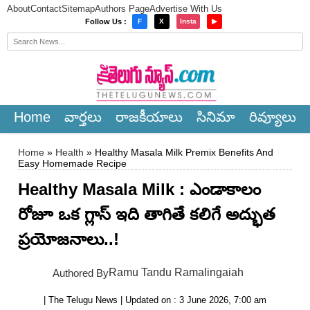
About
Contact
Sitemap
Authors Page
Advertise With Us
×
Follow Us :
F
X
Insta
▶
Home
వార్త‌లు
రాజ‌కీయాలు
సినిమా
రివ్యూలు
Home
»
Health
» Healthy Masala Milk Premix Benefits And
Easy Homemade Recipe
Healthy Masala Milk : ఎండాకాలం
రోజూ ఒక గ్లాస్ ఇది తాగితే కలిగే అద్భుత
ప్రయోజనాలు..!
Ramu Tandu Ramalingaiah
Authored By
| The Telugu News | Updated on : 3 June 2026, 7:00 am