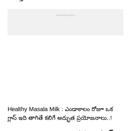
Healthy Masala Milk : ఎండాకాలం రోజూ ఒక
గ్లాస్ ఇది తాగితే కలిగే అద్భుత ప్రయోజనాలు..!