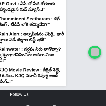
AP Govt : ఏపీ లో పేద రోగులకు
రహ్మాండమైన గుడ్ న్యూస్..!"
Thammineni Seetharam : బిగ్
రేకింగ్ : టీడీపీ లోకి తమ్మినేని?"
ain Alert : అల్పపీడనం ఎఫెక్ట్.. భారీ
్షాలు పడే జిల్లాల లిస్ట్ ఇదే!"
Rainwater : వర్షపు నీరు తాగొచ్చా?
్వచ్ఛంగా కనిపించినా అసలు నిజం
దే!"
JQ Movie Review : దీక్షిత్ శెట్టి,
శి ఓదెల.. KJQ మూవీ రివ్యూ అండ్
టింగ్‌..!"
Follow Us