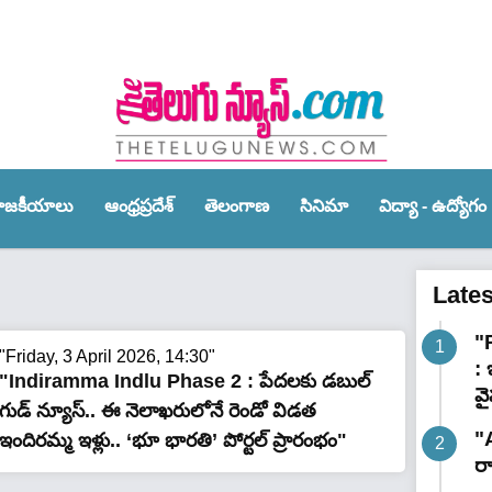
ాజ‌కీయాలు
ఆంధ్ర‌ప్ర‌దేశ్‌
తెలంగాణ‌
సినిమా
విద్యా - ఉద్యోగం
Late
"
"Friday, 3 April 2026, 14:30"
:
"Indiramma Indlu Phase 2 : పేదలకు డబుల్
వ
గుడ్ న్యూస్.. ఈ నెలాఖరులోనే రెండో విడత
"
ఇందిరమ్మ ఇళ్లు.. ‘భూ భారతి’ పోర్టల్ ప్రారంభం"
ర