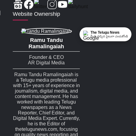
|
Website Ownership
The Telugu News
మీకు నచ్చిన సైటుగా ఎంచుకోండి
Ramu Tandu
Ramalingaiah
Founder & CEO
AR Digital Media
Ramu Tandu Ramalingaiah is
a Telugu media professional
with 15+ years of experience in
journalism, digital media, and
content management. He has
worked with leading Telugu
newspapers as a News
Reporter, Chief Editor, and
Digital Media Expert. Currently,
he is the Editor of
thetelugunews.com, focusing
on quality news reporting and