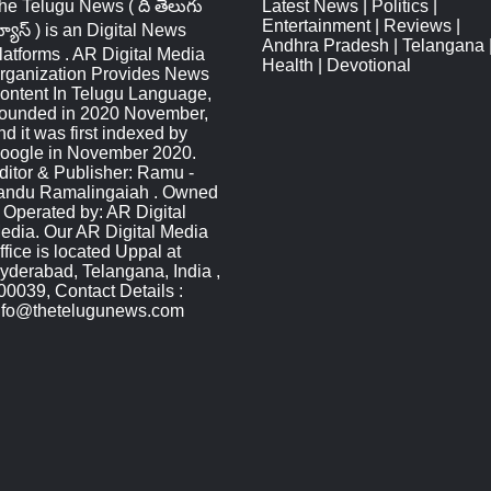
he Telugu News ( ది తెలుగు
Latest News
|
Politics
|
Entertainment
|
Reviews
|
్యూస్‌ ) is an Digital News
Andhra Pradesh
|
Telangana
latforms . AR Digital Media
Health
|
Devotional
rganization Provides News
ontent In Telugu Language,
ounded in 2020 November,
nd it was first indexed by
oogle in November 2020.
ditor & Publisher: Ramu -
andu Ramalingaiah . Owned
 Operated by: AR Digital
edia. Our AR Digital Media
ffice is located Uppal at
yderabad, Telangana, India ,
00039, Contact Details :
nfo@thetelugunews.com