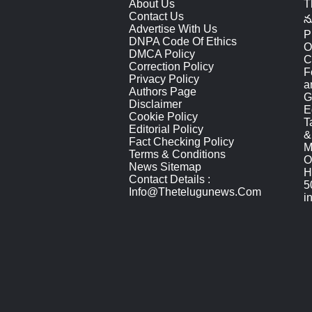
About Us
T
Contact Us
న
Advertise With Us
P
DNPA Code Of Ethics
O
DMCA Policy
C
Correction Policy
F
Privacy Policy
a
Authors Page
G
Disclaimer
E
Cookie Policy
T
Editorial Policy
&
Fact Checking Policy
M
Terms & Conditions
O
News Sitemap
H
Contact Details :
5
Info@thetelugunews.com
i