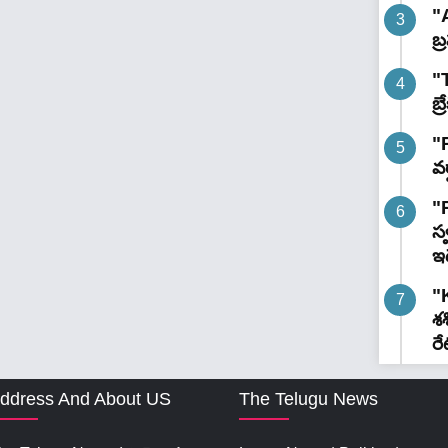
"
బ్
"
బ్
"R
వర
"
స
ఇ
"K
శ
రే
ddress And About US
The Telugu News