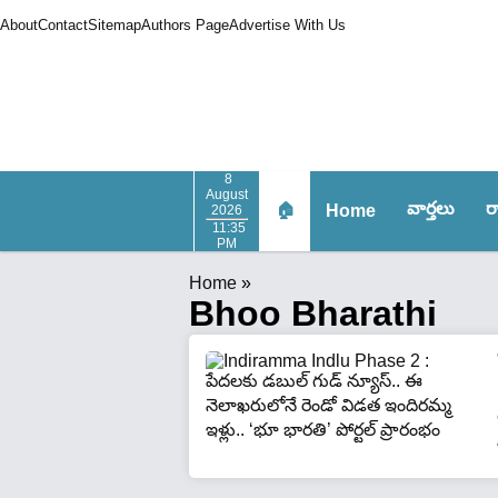
About
Contact
Sitemap
Authors Page
Advertise With Us
8
August
వార్త‌లు
ర
🏠
Home
2026
11:35
PM
Home
»
Bhoo Bharathi