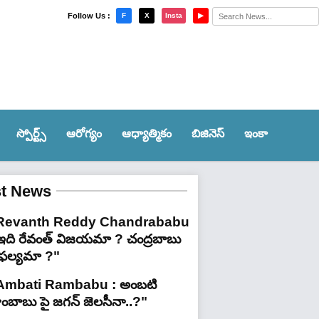
×
Follow Us :
F
X
Insta
▶
స్పోర్ట్స్‌
ఆరోగ్యం
ఆధ్యాత్మికం
బిజినెస్
ఇంకా
st News
Revanth Reddy Chandrababu
 ఇది రేవంత్ విజయమా ? చంద్రబాబు
ైఫల్యమా ?"
Ambati Rambabu : అంబటి
ాంబాబు పై జగన్ జెలసీనా..?"