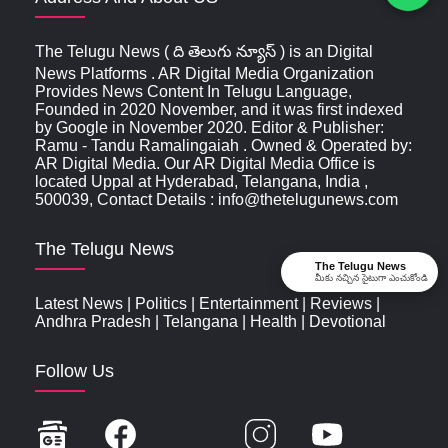
The Telugu News ( ది తెలుగు న్యూస్‌ ) is an Digital
News Platforms . AR Digital Media Organization
Provides News Content In Telugu Language,
Founded in 2020 November, and it was first indexed
by Google in November 2020. Editor & Publisher:
Ramu - Tandu Ramalingaiah . Owned & Operated by:
AR Digital Media. Our AR Digital Media Office is
located Uppal at Hyderabad, Telangana, India ,
500039, Contact Details : info@thetelugunews.com
The Telugu News
The Telugu News
మీకు నచ్చిన సైటుగా ఎంచుకోండి
Latest News
|
Politics
|
Entertainment
|
Reviews
|
Andhra Pradesh
|
Telangana
|
Health
|
Devotional
Follow Us