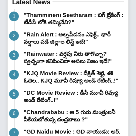
Latest News
"Thammineni Seetharam : బిగ్ బ్రేకింగ్ :
టీడీపీ లోకి తమ్మినేని?"
"Rain Alert : అల్పపీడనం ఎఫెక్ట్.. భారీ
వర్షాలు పడే జిల్లాల లిస్ట్ ఇదే!"
"Rainwater : వర్షపు నీరు తాగొచ్చా?
స్వచ్ఛంగా కనిపించినా అసలు నిజం ఇదే!"
"KJQ Movie Review : దీక్షిత్ శెట్టి, శశి
ఓదెల.. KJQ మూవీ రివ్యూ అండ్ రేటింగ్‌..!"
"DC Movie Review : డీసీ మూవీ రివ్యూ
అండ్ రేటింగ్‌..!"
"Chandrababu : ఆ 5 గురు మంత్రులనీ
పీకేయబోతున్న చంద్రబాబు ?"
"GD Naidu Movie : GD నాయుడు: ఆర్.