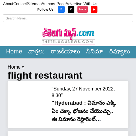
About
Contact
Sitemap
Authors Page
Advertise With Us
×
Follow Us :
F
X
Insta
▶
Home
వార్త‌లు
రాజ‌కీయాలు
సినిమా
రివ్యూలు
Home
»
flight restaurant
"Sunday, 27 November 2022,
8:30"
"Hyderabad : విమానం ఎక్కి
ఏం చక్కా భోజనం చేయొచ్చు..
ఈ విమానం రెస్టారెంట్
హైదరాబాద్ లో
ఎక్కడుందంటే?"