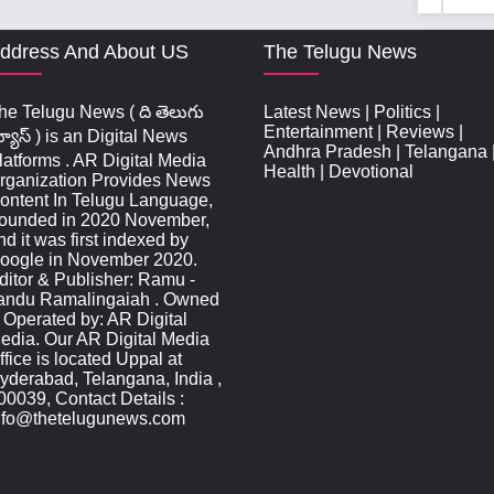
ddress And About US
The Telugu News
he Telugu News ( ది తెలుగు
Latest News
|
Politics
|
Entertainment
|
Reviews
|
్యూస్‌ ) is an Digital News
Andhra Pradesh
|
Telangana
latforms . AR Digital Media
Health
|
Devotional
rganization Provides News
ontent In Telugu Language,
ounded in 2020 November,
nd it was first indexed by
oogle in November 2020.
ditor & Publisher: Ramu -
andu Ramalingaiah . Owned
 Operated by: AR Digital
edia. Our AR Digital Media
ffice is located Uppal at
yderabad, Telangana, India ,
00039, Contact Details :
nfo@thetelugunews.com