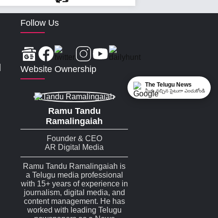
Follow Us
|
Website Ownership
The Telugu News
మీకు నచ్చిన సైటుగా ఎంచుకోండి
Ramu Tandu
Ramalingaiah
Founder & CEO
AR Digital Media
Ramu Tandu Ramalingaiah is
a Telugu media professional
with 15+ years of experience in
journalism, digital media, and
content management. He has
worked with leading Telugu