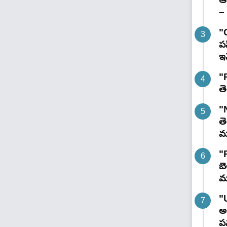
– 
"
పస
ఇవ
"R
తె
"
తె
మం
"
బె
మ
"
అభ
పన