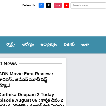
×
Follow Us :
F
X
Insta
▶
స్పోర్ట్స్‌
ఆరోగ్యం
ఆధ్యాత్మికం
బిజినెస్
ఇంకా
st News
GDN Movie First Review :
ధవన్.. జిడిఎన్ మూవీ ఫ‌స్ట్
వ్యూ..!"
Karthika Deepam 2 Today
pisode August 06 : కార్తీక దీపం 2
ష్టు 6 ఎపిసోడ్ : సూరజ్ షాక్ నిర్ణయం