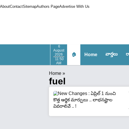
About
Contact
Sitemap
Authors Page
Advertise With Us
6
August
వార్త‌లు
ర
🏠
Home
2026
11:50
AM
Home
»
fuel