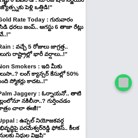
జ్యోత్స్నకు పెళ్లి ఒత్తిడి!"
Gold Rate Today : గురువారం
ిడి ధరలు జంప్.. ఆగస్టు 6 తాజా రేట్లు
ే..!"
ain : వచ్చే 5 రోజులు జాగ్రత్త..
లుగు రాష్ట్రాల్లో భారీ వ‌ర్షాలు..!"
Non Smokers : ఇది మీకు
లుసా..? లంగ్ క్యాన్సర్ కేసుల్లో 50%
ది స్మోకర్లు కాదట..!"
Palm Jaggery : ఓర్నాయనో.. తాటి
ల్లంలోనూ నకిలీనా..? గుర్తించడం
ాత్రం చాలా ఈజీ!"
Uppal : ఉప్పల్ నియోజకవర్గ
ివృద్ధిపై పరమేశ్వర్‌రెడ్డి ఫోకస్.. కీలక
ులకు నిధుల విజ్ఞప్తి"