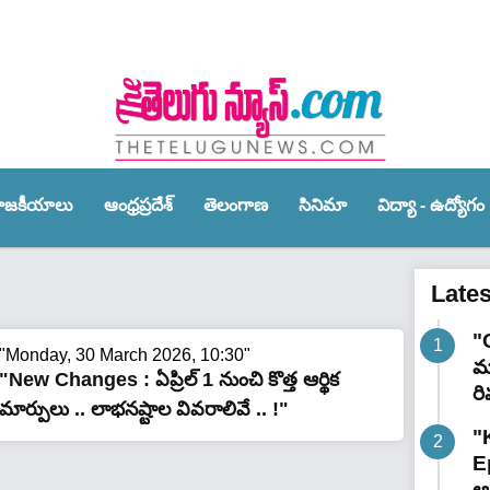
ాజ‌కీయాలు
ఆంధ్ర‌ప్ర‌దేశ్‌
తెలంగాణ‌
సినిమా
విద్యా - ఉద్యోగం
Late
"
"Monday, 30 March 2026, 10:30"
మా
"New Changes : ఏప్రిల్ 1 నుంచి కొత్త ఆర్థిక
రి
మార్పులు .. లాభనష్టాల వివరాలివే .. !"
"
E
ఆగ