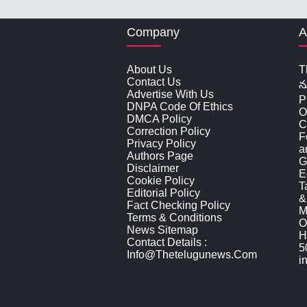
Company
A
About Us
T
Contact Us
న
Advertise With Us
P
DNPA Code Of Ethics
O
DMCA Policy
C
Correction Policy
F
Privacy Policy
a
Authors Page
G
Disclaimer
E
Cookie Policy
T
Editorial Policy
&
Fact Checking Policy
M
Terms & Conditions
O
News Sitemap
H
Contact Details :
5
Info@thetelugunews.com
i