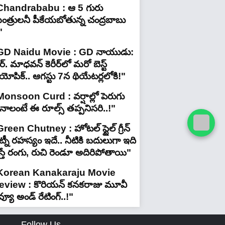
Chandrababu : ఆ 5 గురు
ంత్రులనీ పీకేయబోతున్న చంద్రబాబు
"
GD Naidu Movie : GD నాయుడు:
్. మాధవన్‌ కెరీర్‌లో మరో బెస్ట్
యోపిక్.. ఆగస్టు 7న థియేటర్లలోకి!"
Monsoon Curd : వర్షాల్లో పెరుగు
ినాలంటే ఈ రూల్స్ తప్పనిసరి..!"
reen Chutney : హోటల్ స్టైల్ గ్రీన్
్నీ రహస్యం ఇదే.. నీటికి బదులుగా ఇది
స్తే రంగు, రుచి రెండూ అదిరిపోతాయి"
Korean Kanakaraju Movie
eview : కొరియన్ కనకరాజు మూవీ
వ్యూ అండ్ రేటింగ్‌..!"
Follow Us