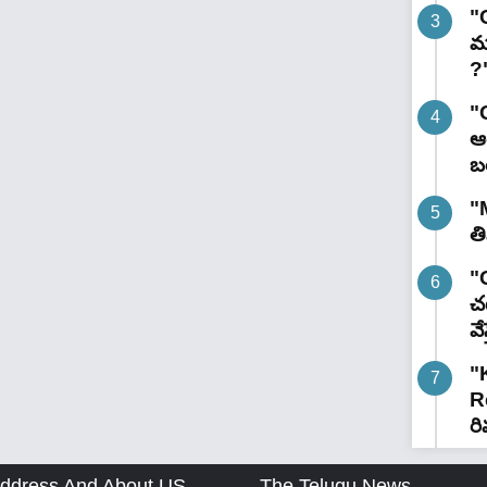
"
మ
?
"
ఆర
బ
"
త
"G
చట
వే
"
R
రి
ddress And About US
The Telugu News