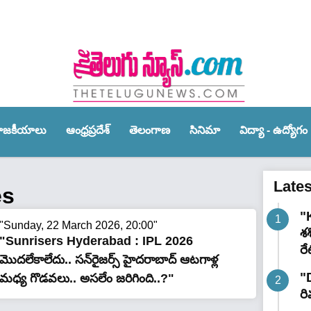
ాజ‌కీయాలు
ఆంధ్ర‌ప్ర‌దేశ్‌
తెలంగాణ‌
సినిమా
విద్యా - ఉద్యోగం
Late
es
"K
"Sunday, 22 March 2026, 20:00"
శ
"Sunrisers Hyderabad : IPL 2026
రే
మొద‌లేకాలేదు.. సన్‌రైజర్స్ హైదరాబాద్ ఆటగాళ్ల
"
మధ్య గొడ‌వ‌లు.. అస‌లేం జ‌రిగింది..?"
రి