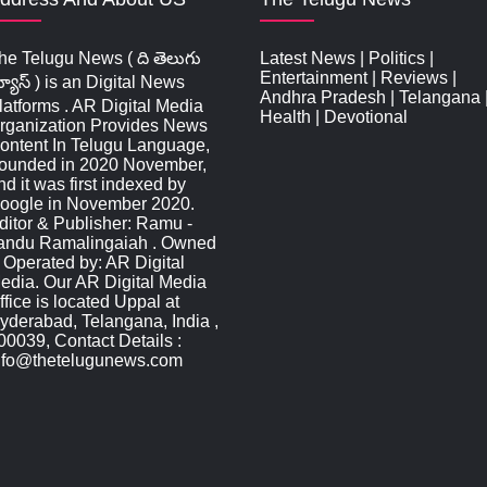
he Telugu News ( ది తెలుగు
Latest News
|
Politics
|
Entertainment
|
Reviews
|
్యూస్‌ ) is an Digital News
Andhra Pradesh
|
Telangana
latforms . AR Digital Media
Health
|
Devotional
rganization Provides News
ontent In Telugu Language,
ounded in 2020 November,
nd it was first indexed by
oogle in November 2020.
ditor & Publisher: Ramu -
andu Ramalingaiah . Owned
 Operated by: AR Digital
edia. Our AR Digital Media
ffice is located Uppal at
yderabad, Telangana, India ,
00039, Contact Details :
nfo@thetelugunews.com