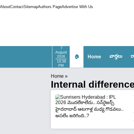
About
Contact
Sitemap
Authors Page
Advertise With Us
7
August
వార్త‌లు
ర
🏠
Home
2026
10:38
PM
Home
»
Internal differenc