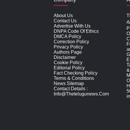
About Us
T
Contact Us
న
Advertise With Us
P
DNPA Code Of Ethics
O
DMCA Policy
C
Correction Policy
F
Privacy Policy
a
Authors Page
G
Disclaimer
E
Cookie Policy
T
Editorial Policy
&
Fact Checking Policy
M
Terms & Conditions
O
News Sitemap
H
Contact Details :
5
Info@thetelugunews.com
i