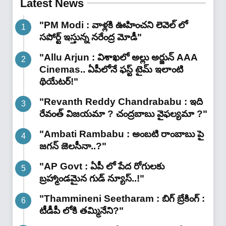
Latest News
"PM Modi : వాళ్లకి ఊహించని లెవెల్ లో
సపోర్ట్ ఇస్తున్న నరేంద్ర మోడీ"
"Allu Arjun : విశాఖలో అల్లు అర్జున్ AAA
Cinemas.. ఏపీలోనే ఫస్ట్ టైమ్ ఇలాంటి
థియేటర్!"
"Revanth Reddy Chandrababu : ఇది
రేవంత్ విజయమా ? చంద్రబాబు వైఫల్యమా ?"
"Ambati Rambabu : అంబటి రాంబాబు పై
జగన్ జెలసీనా..?"
"AP Govt : ఏపీ లో పేద రోగులకు
బ్రహ్మాండమైన గుడ్ న్యూస్..!"
"Thammineni Seetharam : బిగ్ బ్రేకింగ్ :
టీడీపీ లోకి తమ్మినేని?"