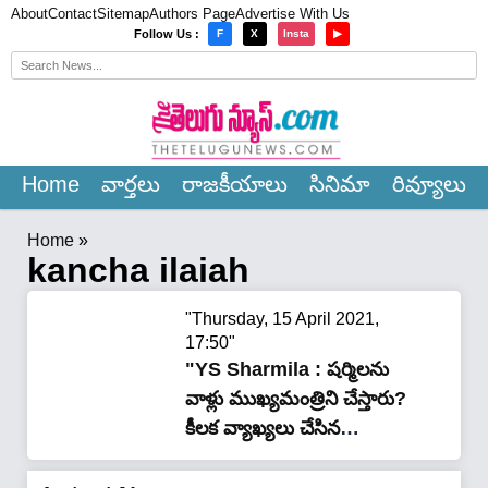
About
Contact
Sitemap
Authors Page
Advertise With Us
×
Follow Us :
F
X
Insta
▶
Home
వార్త‌లు
రాజ‌కీయాలు
సినిమా
రివ్యూలు
Home
»
kancha ilaiah
"Thursday, 15 April 2021,
17:50"
"YS Sharmila : షర్మిలను
వాళ్లు ముఖ్యమంత్రిని చేస్తారు?
కీలక వ్యాఖ్యలు చేసిన
రచయిత?"