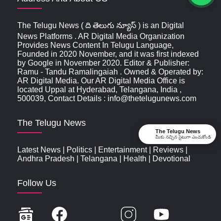
The Telugu News ( ది తెలుగు న్యూస్‌ ) is an Digital
News Platforms . AR Digital Media Organization
Provides News Content In Telugu Language,
Founded in 2020 November, and it was first indexed
by Google in November 2020. Editor & Publisher:
Ramu - Tandu Ramalingaiah . Owned & Operated by:
AR Digital Media. Our AR Digital Media Office is
located Uppal at Hyderabad, Telangana, India ,
500039, Contact Details : info@thetelugunews.com
The Telugu News
The Telugu News
మీకు నచ్చిన సైటుగా ఎంచుకోండి
Latest News
|
Politics
|
Entertainment
|
Reviews
|
Andhra Pradesh
|
Telangana
|
Health
|
Devotional
Follow Us