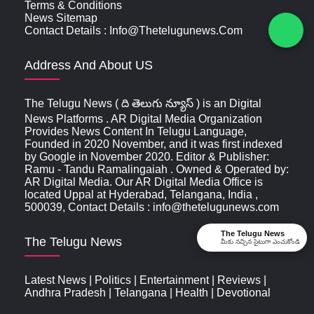
Terms & Conditions
News Sitemap
Contact Details : Info@thetelugunews.com
Address And About US
The Telugu News ( ది తెలుగు న్యూస్‌ ) is an Digital
News Platforms . AR Digital Media Organization
Provides News Content In Telugu Language,
Founded in 2020 November, and it was first indexed
by Google in November 2020. Editor & Publisher:
Ramu - Tandu Ramalingaiah . Owned & Operated by:
AR Digital Media. Our AR Digital Media Office is
located Uppal at Hyderabad, Telangana, India ,
500039, Contact Details : info@thetelugunews.com
The Telugu News
The Telugu News
మీకు నచ్చిన సైటుగా ఎంచుకోండి
Latest News
|
Politics
|
Entertainment
|
Reviews
|
Andhra Pradesh
|
Telangana
|
Health
|
Devotional