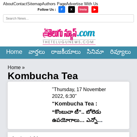
About
Contact
Sitemap
Authors Page
Advertise With Us
×
Follow Us :
F
X
Insta
▶
Home
వార్త‌లు
రాజ‌కీయాలు
సినిమా
రివ్యూలు
Home
»
Kombucha Tea
"Thursday, 17 November
2022, 6:30"
"Kombucha Tea :
“కొంబుచా టీ”.. బోలెడు
ఉపయోగాలు… ఎన్నో
సమస్యలకు చెక్…!"