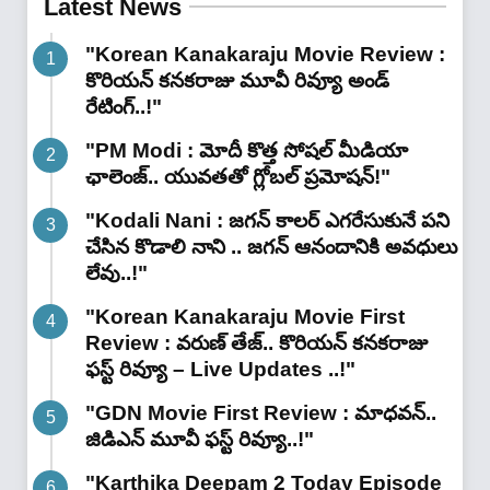
Latest News
"Korean Kanakaraju Movie Review :
కొరియన్ కనకరాజు మూవీ రివ్యూ అండ్
రేటింగ్‌..!"
"PM Modi : మోదీ కొత్త సోషల్ మీడియా
ఛాలెంజ్.. యువతతో గ్లోబల్ ప్రమోషన్!"
"Kodali Nani : జగన్ కాలర్ ఎగరేసుకునే పని
చేసిన కొడాలి నాని .. జగన్ ఆనందానికి అవధులు
లేవు..!"
"Korean Kanakaraju Movie First
Review : వరుణ్ తేజ్.. కొరియన్ కనకరాజు
ఫస్ట్ రివ్యూ – Live Updates ..!"
"GDN Movie First Review : మాధవన్..
జిడిఎన్ మూవీ ఫ‌స్ట్ రివ్యూ..!"
"Karthika Deepam 2 Today Episode