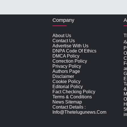
Company
A
About Us
T
Contact Us
న
Advertise With Us
P
DNPA Code Of Ethics
O
DMCA Policy
C
Correction Policy
F
Privacy Policy
a
Authors Page
G
Disclaimer
E
Cookie Policy
T
Editorial Policy
&
Fact Checking Policy
M
Terms & Conditions
O
News Sitemap
H
Contact Details :
5
Info@thetelugunews.com
i