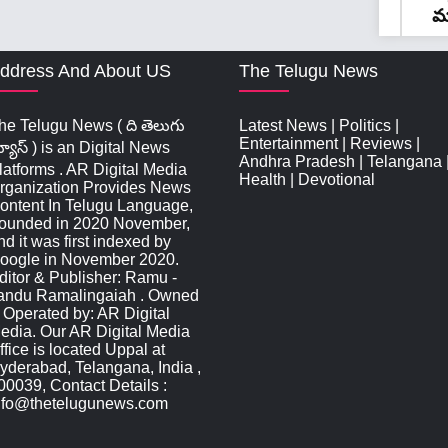
మ
ddress And About US
The Telugu News
he Telugu News ( ది తెలుగు
Latest News
|
Politics
|
Entertainment
|
Reviews
|
్యూస్‌ ) is an Digital News
Andhra Pradesh
|
Telangana
latforms . AR Digital Media
Health
|
Devotional
rganization Provides News
ontent In Telugu Language,
ounded in 2020 November,
nd it was first indexed by
oogle in November 2020.
ditor & Publisher: Ramu -
andu Ramalingaiah . Owned
 Operated by: AR Digital
edia. Our AR Digital Media
ffice is located Uppal at
yderabad, Telangana, India ,
00039, Contact Details :
nfo@thetelugunews.com