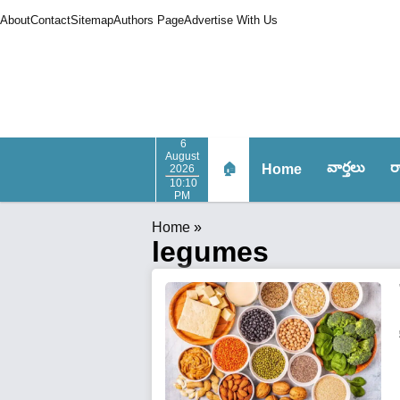
About
Contact
Sitemap
Authors Page
Advertise With Us
6
August
వార్త‌లు
ర
🏠
Home
2026
10:10
PM
Home
»
legumes