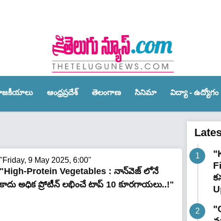
ాజ‌కీయాలు
ఆంధ్ర‌ప్ర‌దేశ్‌
తెలంగాణ‌
సినిమా
విద్యా - ఉద్యోగం
Late
"
"Friday, 9 May 2025, 6:00"
F
"High-Protein Vegetables : నాన్‌వెజ్‌ లోనే
కన
కాదు అధిక ప్రోటీన్ ల‌భించే టాప్ 10 కూరగాయలు..!"
U
"
మా