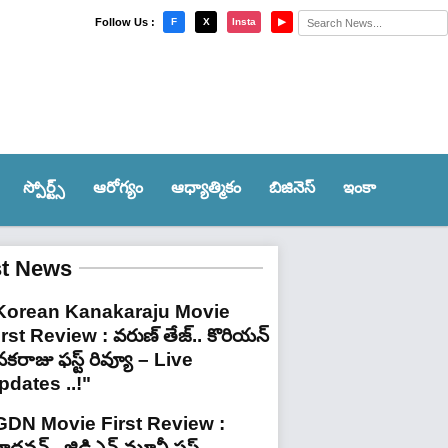
×
Follow Us :
F
X
Insta
▶
స్పోర్ట్స్‌
ఆరోగ్యం
ఆధ్యాత్మికం
బిజినెస్
ఇంకా
st News
Korean Kanakaraju Movie
irst Review : వరుణ్ తేజ్.. కొరియన్
కరాజు ఫస్ట్ రివ్యూ – Live
pdates ..!"
GDN Movie First Review :
ధవన్.. జిడిఎన్ మూవీ ఫ‌స్ట్