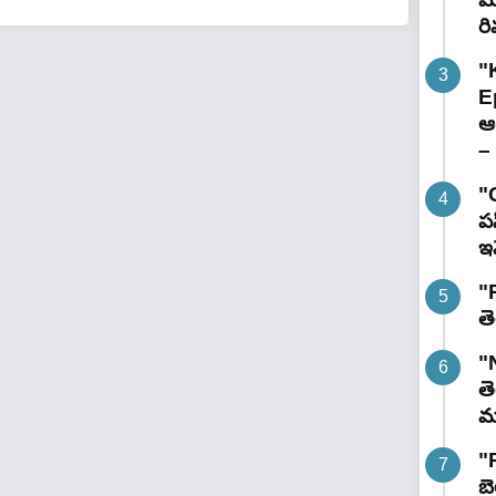
రి
"
E
ఆగ
– 
"
పస
ఇవ
"R
తె
"
తె
మం
"
బె