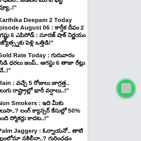
వ్యూ..!"
Karthika Deepam 2 Today
pisode August 06 : కార్తీక దీపం 2
ష్టు 6 ఎపిసోడ్ : సూరజ్ షాక్ నిర్ణయం
జ్యోత్స్నకు పెళ్లి ఒత్తిడి!"
Gold Rate Today : గురువారం
ిడి ధరలు జంప్.. ఆగస్టు 6 తాజా రేట్లు
ే..!"
ain : వచ్చే 5 రోజులు జాగ్రత్త..
లుగు రాష్ట్రాల్లో భారీ వ‌ర్షాలు..!"
Non Smokers : ఇది మీకు
లుసా..? లంగ్ క్యాన్సర్ కేసుల్లో 50%
ది స్మోకర్లు కాదట..!"
Palm Jaggery : ఓర్నాయనో.. తాటి
ల్లంలోనూ నకిలీనా..? గుర్తించడం