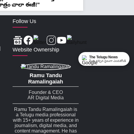
ాత్రం చాలా ఈజీ!"
Follow Us
|
Website Ownership
The Telugu News
మీకు నచ్చిన సైటుగా ఎంచుకోండి
Ramu Tandu
Ramalingaiah
Founder & CEO
AR Digital Media
Ramu Tandu Ramalingaiah is
a Telugu media professional
with 15+ years of experience in
journalism, digital media, and
content management. He has