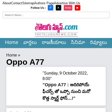
About
Contact
Sitemap
Authors Page
Advertise With Us
×
Follow Us :
F
X
Insta
▶
Home
వార్త‌లు
రాజ‌కీయాలు
సినిమా
రివ్యూలు
Home
»
Oppo A77
"Sunday, 9 October 2022,
8:00"
"Oppo A77 : అదిరిపోయే
ఫీచర్స్ తో ఒప్పో నుంచి మరో
కొత్త స్మార్ట్ ఫోన్…!"