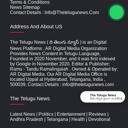
Terms & Conditions
News Sitemap
Contact Details : Info@thetelugunews.com
Address And About US
The Telugu News ( ది తెలుగు న్యూస్‌ ) is an Digital
News Platforms . AR Digital Media Organization
Provides News Content In Telugu Language,
Founded in 2020 November, and it was first indexed
by Google in November 2020. Editor & Publisher:
Ramu - Tandu Ramalingaiah . Owned & Operated by:
AR Digital Media. Our AR Digital Media Office is
located Uppal at Hyderabad, Telangana, India ,
500039, Contact Details : info@thetelugunews.com
The Telugu News
The Telugu News
మీకు నచ్చిన సైటుగా ఎంచుకోండి
Latest News
|
Politics
|
Entertainment
|
Reviews
|
Andhra Pradesh
|
Telangana
|
Health
|
Devotional