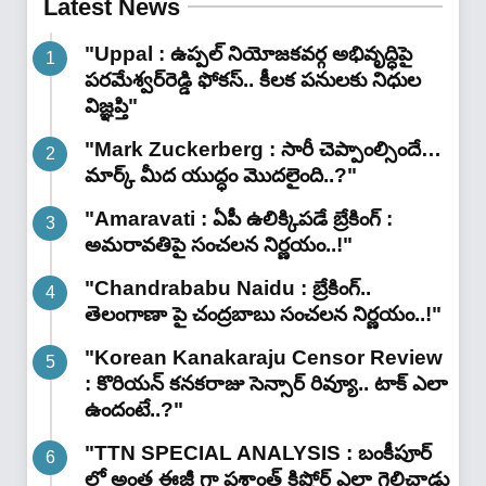
Latest News
"Uppal : ఉప్పల్ నియోజకవర్గ అభివృద్ధిపై
పరమేశ్వర్‌రెడ్డి ఫోకస్.. కీలక పనులకు నిధుల
విజ్ఞప్తి"
"Mark Zuckerberg : సారీ చెప్పాంల్సిందే…
మార్క్ మీద యుద్ధం మొదలైంది..?"
"Amaravati : ఏపీ ఉలిక్కిపడే బ్రేకింగ్ :
అమరావతిపై సంచలన నిర్ణయం..!"
"Chandrababu Naidu : బ్రేకింగ్..
తెలంగాణా పై చంద్రబాబు సంచలన నిర్ణయం..!"
"Korean Kanakaraju Censor Review
: కొరియన్ కనకరాజు సెన్సార్ రివ్యూ.. టాక్ ఎలా
ఉందంటే..?"
"TTN SPECIAL ANALYSIS : బంకీపూర్
లో అంత ఈజీ గా ప్రశాంత్ కిషోర్ ఎలా గెలిచాడు