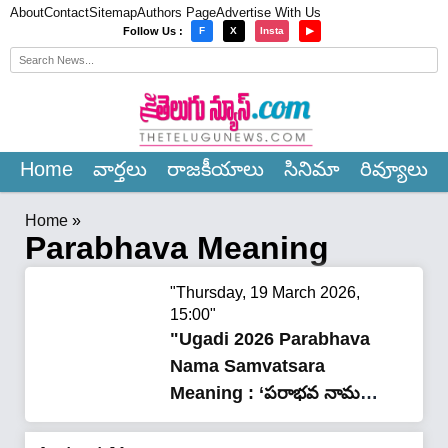
About
Contact
Sitemap
Authors Page
Advertise With Us
×
Follow Us :
F
X
Insta
▶
Home
వార్త‌లు
రాజ‌కీయాలు
సినిమా
రివ్యూలు
Home
»
Parabhava Meaning
"Thursday, 19 March 2026,
15:00"
"Ugadi 2026 Parabhava
Nama Samvatsara
Meaning : ‘పరాభవ నామ
సంవత్సరం’ అంటే అవమానాలు
కాదు.. అసలు అర్థం తెలుసా..?"