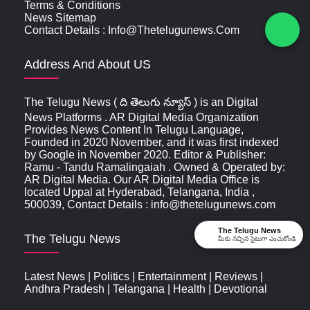
Terms & Conditions
News Sitemap
Contact Details : Info@thetelugunews.com
Address And About US
The Telugu News ( ది తెలుగు న్యూస్‌ ) is an Digital
News Platforms . AR Digital Media Organization
Provides News Content In Telugu Language,
Founded in 2020 November, and it was first indexed
by Google in November 2020. Editor & Publisher:
Ramu - Tandu Ramalingaiah . Owned & Operated by:
AR Digital Media. Our AR Digital Media Office is
located Uppal at Hyderabad, Telangana, India ,
500039, Contact Details : info@thetelugunews.com
The Telugu News
The Telugu News
మీకు నచ్చిన సైటుగా ఎంచుకోండి
Latest News
|
Politics
|
Entertainment
|
Reviews
|
Andhra Pradesh
|
Telangana
|
Health
|
Devotional