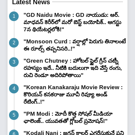
Latest News
"GD Naidu Movie : GD నాయుడు: ఆర్.
మాధవన్‌ కెరీర్‌లో మరో బెస్ట్ బయోపిక్.. ఆగస్టు
7న థియేటర్లలోకి!"
"Monsoon Curd : వర్షాల్లో పెరుగు తినాలంటే
ఈ రూల్స్ తప్పనిసరి..!"
"Green Chutney : హోటల్ స్టైల్ గ్రీన్ చట్నీ
రహస్యం ఇదే.. నీటికి బదులుగా ఇది వేస్తే రంగు,
రుచి రెండూ అదిరిపోతాయి"
"Korean Kanakaraju Movie Review :
కొరియన్ కనకరాజు మూవీ రివ్యూ అండ్
రేటింగ్‌..!"
"PM Modi : మోదీ కొత్త సోషల్ మీడియా
ఛాలెంజ్.. యువతతో గ్లోబల్ ప్రమోషన్!"
"Kodali Nani : జగన్ కాలర్ ఎగరేసుకునే పని