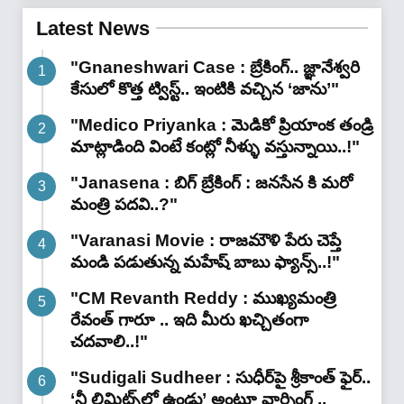
Latest News
"Gnaneshwari Case : బ్రేకింగ్‌.. జ్ఞానేశ్వరి
కేసులో కొత్త ట్విస్ట్.. ఇంటికి వచ్చిన ‘జాను’"
"Medico Priyanka : మెడికో ప్రియాంక తండ్రి
మాట్లాడింది వింటే కంట్లో నీళ్ళు వస్తున్నాయి..!"
"Janasena : బిగ్ బ్రేకింగ్ : జనసేన కి మరో
మంత్రి పదవి..?"
"Varanasi Movie : రాజమౌళి పేరు చెప్తే
మండి పడుతున్న మహేష్ బాబు ఫ్యాన్స్..!"
"CM Revanth Reddy : ముఖ్యమంత్రి
రేవంత్ గారూ .. ఇది మీరు ఖచ్చితంగా
చదవాలి..!"
"Sudigali Sudheer : సుధీర్‌పై శ్రీకాంత్ ఫైర్..
‘నీ లిమిట్స్‌లో ఉండు’ అంటూ వార్నింగ్ ..