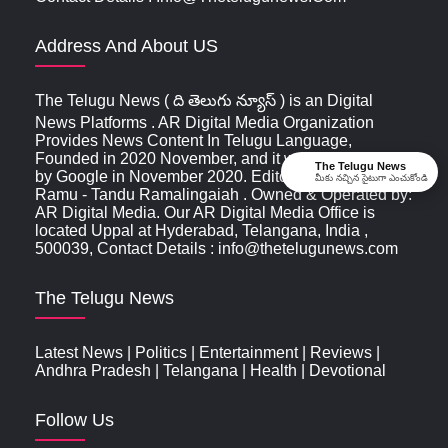
Address And About US
The Telugu News ( ది తెలుగు న్యూస్‌ ) is an Digital
News Platforms . AR Digital Media Organization
Provides News Content In Telugu Language,
Founded in 2020 November, and it was first indexed
The Telugu News
by Google in November 2020. Editor & Publisher:
మీకు నచ్చిన సైటుగా ఎంచుకోండి
Ramu - Tandu Ramalingaiah . Owned & Operated by:
AR Digital Media. Our AR Digital Media Office is
located Uppal at Hyderabad, Telangana, India ,
500039, Contact Details : info@thetelugunews.com
The Telugu News
Latest News
|
Politics
|
Entertainment
|
Reviews
|
Andhra Pradesh
|
Telangana
|
Health
|
Devotional
Follow Us