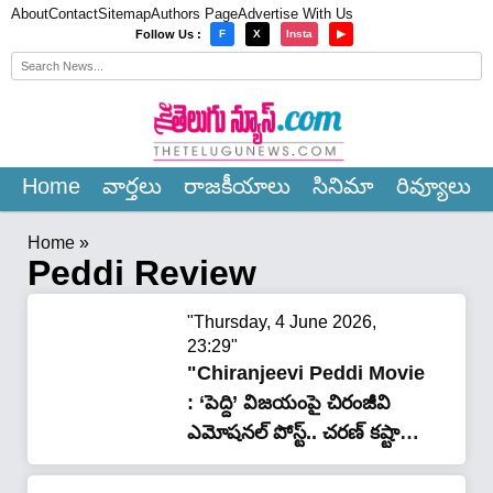
About
Contact
Sitemap
Authors Page
Advertise With Us
×
Follow Us :
F
X
Insta
▶
Home
వార్త‌లు
రాజ‌కీయాలు
సినిమా
రివ్యూలు
Home
»
Peddi Review
"Thursday, 4 June 2026,
23:29"
"Chiranjeevi Peddi Movie
: ‘పెద్ది’ విజయంపై చిరంజీవి
ఎమోషనల్ పోస్ట్.. చరణ్ కష్టానికి
ఇదే అసలైన గుర్తింపు..!"