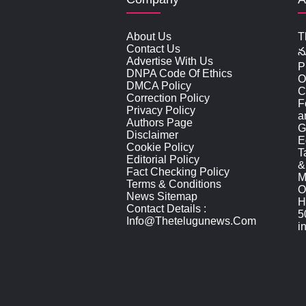
About Us
T
Contact Us
న
Advertise With Us
P
DNPA Code Of Ethics
O
DMCA Policy
C
Correction Policy
F
Privacy Policy
a
Authors Page
G
Disclaimer
E
Cookie Policy
T
Editorial Policy
&
Fact Checking Policy
M
Terms & Conditions
O
News Sitemap
H
Contact Details :
5
Info@thetelugunews.com
i