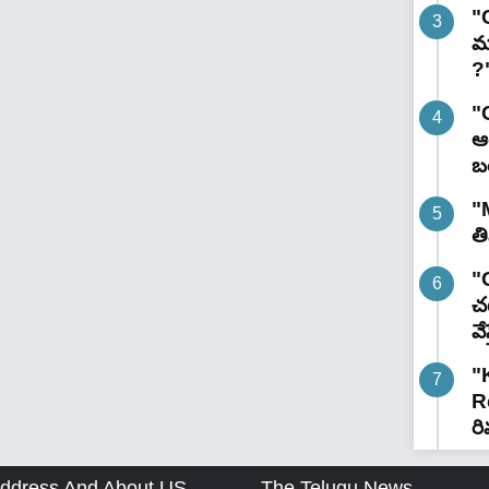
"
మ
?
"
ఆర
బ
"
త
"G
చట
వే
"
R
రి
ddress And About US
The Telugu News