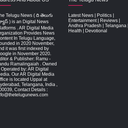
he Telugu News ( ది తెలుగు
Latest News
|
Politics
|
Entertainment
|
Reviews
|
్యూస్‌ ) is an Digital News
Andhra Pradesh
|
Telangana
latforms . AR Digital Media
Health
|
Devotional
rganization Provides News
ontent In Telugu Language,
ounded in 2020 November,
nd it was first indexed by
oogle in November 2020.
ditor & Publisher: Ramu -
andu Ramalingaiah . Owned
 Operated by: AR Digital
edia. Our AR Digital Media
ffice is located Uppal at
yderabad, Telangana, India ,
00039, Contact Details :
nfo@thetelugunews.com