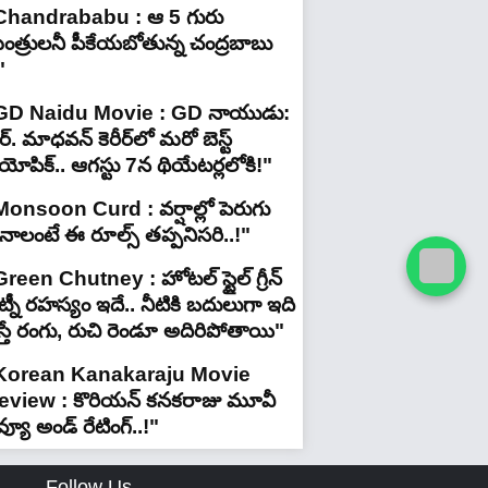
Chandrababu : ఆ 5 గురు
ంత్రులనీ పీకేయబోతున్న చంద్రబాబు
"
GD Naidu Movie : GD నాయుడు:
్. మాధవన్‌ కెరీర్‌లో మరో బెస్ట్
యోపిక్.. ఆగస్టు 7న థియేటర్లలోకి!"
Monsoon Curd : వర్షాల్లో పెరుగు
ినాలంటే ఈ రూల్స్ తప్పనిసరి..!"
reen Chutney : హోటల్ స్టైల్ గ్రీన్
్నీ రహస్యం ఇదే.. నీటికి బదులుగా ఇది
స్తే రంగు, రుచి రెండూ అదిరిపోతాయి"
Korean Kanakaraju Movie
eview : కొరియన్ కనకరాజు మూవీ
వ్యూ అండ్ రేటింగ్‌..!"
Follow Us