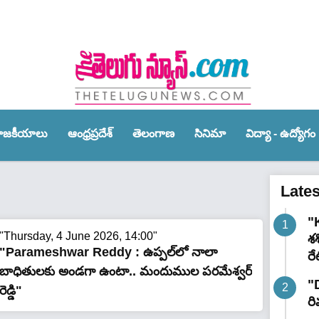
ాజ‌కీయాలు
ఆంధ్ర‌ప్ర‌దేశ్‌
తెలంగాణ‌
సినిమా
విద్యా - ఉద్యోగం
Late
"K
"Thursday, 4 June 2026, 14:00"
శ
"Parameshwar Reddy : ఉప్పల్‌లో నాలా
రే
బాధితులకు అండగా ఉంటా.. మందుముల పరమేశ్వర్
"
రెడ్డి"
రి