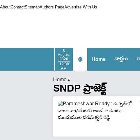
About
Contact
Sitemap
Authors Page
Advertise With Us
8
August
వార్త‌లు
ర
🏠
Home
2026
12:38
AM
Home
»
SNDP ప్రాజెక్ట్