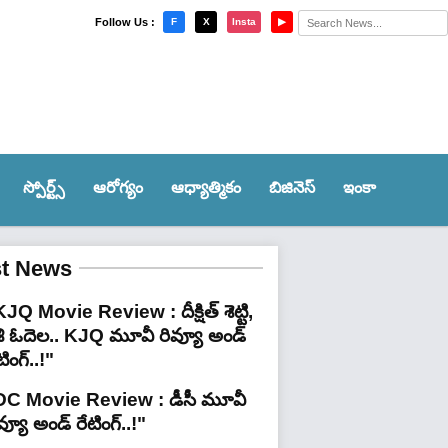
×
Follow Us :
F
X
Insta
▶
స్పోర్ట్స్‌
ఆరోగ్యం
ఆధ్యాత్మికం
బిజినెస్
ఇంకా
st News
JQ Movie Review : దీక్షిత్ శెట్టి,
శి ఓదెల.. KJQ మూవీ రివ్యూ అండ్
టింగ్‌..!"
DC Movie Review : డీసీ మూవీ
వ్యూ అండ్ రేటింగ్‌..!"