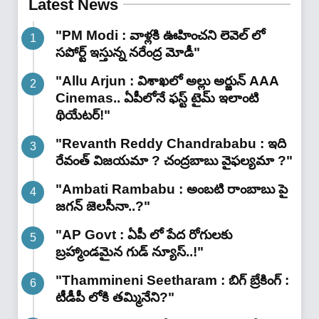
Latest News
"PM Modi : వాళ్లకి ఊహించని లెవెల్ లో
సపోర్ట్ ఇస్తున్న నరేంద్ర మోడీ"
"Allu Arjun : విశాఖలో అల్లు అర్జున్ AAA
Cinemas.. ఏపీలోనే ఫస్ట్ టైమ్ ఇలాంటి
థియేటర్!"
"Revanth Reddy Chandrababu : ఇది
రేవంత్ విజయమా ? చంద్రబాబు వైఫల్యమా ?"
"Ambati Rambabu : అంబటి రాంబాబు పై
జగన్ జెలసీనా..?"
"AP Govt : ఏపీ లో పేద రోగులకు
బ్రహ్మాండమైన గుడ్ న్యూస్..!"
"Thammineni Seetharam : బిగ్ బ్రేకింగ్ :
టీడీపీ లోకి తమ్మినేని?"