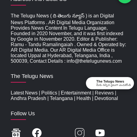
The Telugu News ( ది తెలుగు న్యూస్‌ ) is an Digital
News Platforms . AR Digital Media Organization
Provides News Content In Telugu Language,
Founded in 2020 November, and it was first indexed
by Google in November 2020. Editor & Publisher:
Ramu - Tandu Ramalingaiah . Owned & Operated by:
AR Digital Media. Our AR Digital Media Office is
located Uppal at Hyderabad, Telangana, India ,
500039, Contact Details : info@thetelugunews.com
The Telugu News
The Telugu News
మీకు నచ్చిన సైటుగా ఎంచుకోండి
Latest News
|
Politics
|
Entertainment
|
Reviews
|
Andhra Pradesh
|
Telangana
|
Health
|
Devotional
Follow Us