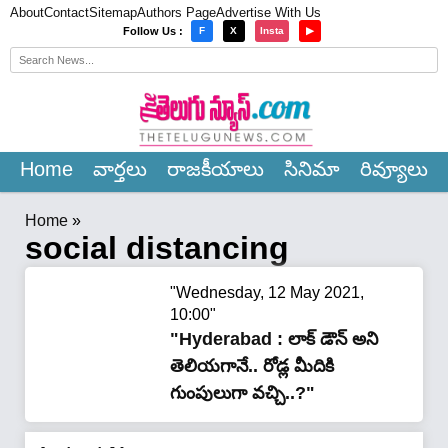
About
Contact
Sitemap
Authors Page
Advertise With Us
×
Follow Us :
F
X
Insta
▶
Home
వార్త‌లు
రాజ‌కీయాలు
సినిమా
రివ్యూలు
Home
»
social distancing
"Wednesday, 12 May 2021,
10:00"
"Hyderabad : లాక్ డౌన్ అని
తెలియగానే.. రోడ్ల మీదికి
గుంపులుగా వచ్చి..?"