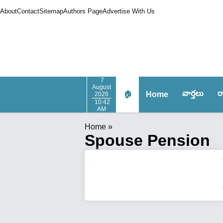
About
Contact
Sitemap
Authors Page
Advertise With Us
7
August
వార్త‌లు
ర
🏠
Home
2026
10:42
AM
Home
»
Spouse Pension