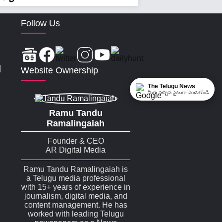
Follow Us
|
Website Ownership
The Telugu News
మీకు నచ్చిన సైటుగా ఎంచుకోండి
Ramu Tandu
Ramalingaiah
Founder & CEO
AR Digital Media
Ramu Tandu Ramalingaiah is
a Telugu media professional
with 15+ years of experience in
journalism, digital media, and
content management. He has
worked with leading Telugu