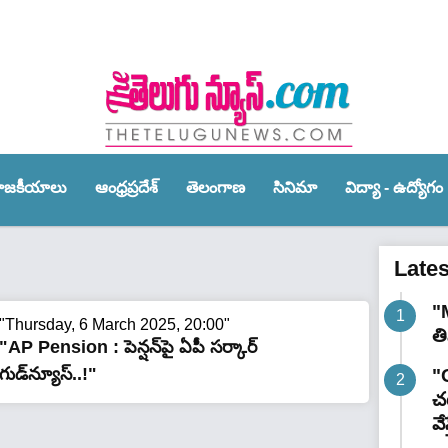
ాజ‌కీయాలు
ఆంధ్ర‌ప్ర‌దేశ్‌
తెలంగాణ‌
సినిమా
విద్యా - ఉద్యోగం
Late
"
"Thursday, 6 March 2025, 20:00"
త
"AP Pension : పెన్షన్‌పై ఏపీ స‌ర్కార్
గుడ్‌న్యూస్‌..!"
"G
చట
వే