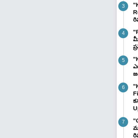
"
R
రి
"
మ
ప
"
ఎగ
జ
"
F
కన
U
"
మా
రి