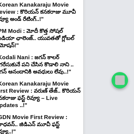
Korean Kanakaraju Movie
eview : కొరియన్ కనకరాజు మూవీ
వ్యూ అండ్ రేటింగ్‌..!"
PM Modi : మోదీ కొత్త సోషల్
ీడియా ఛాలెంజ్.. యువతతో గ్లోబల్
్రమోషన్!"
Kodali Nani : జగన్ కాలర్
రేసుకునే పని చేసిన కొడాలి నాని ..
గన్ ఆనందానికి అవధులు లేవు..!"
Korean Kanakaraju Movie
irst Review : వరుణ్ తేజ్.. కొరియన్
కరాజు ఫస్ట్ రివ్యూ – Live
pdates ..!"
GDN Movie First Review :
ధవన్.. జిడిఎన్ మూవీ ఫ‌స్ట్
వ్యూ..!"