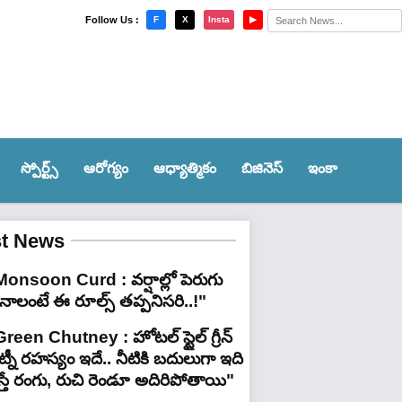
×
Follow Us :
F
X
Insta
▶
స్పోర్ట్స్‌
ఆరోగ్యం
ఆధ్యాత్మికం
బిజినెస్
ఇంకా
st News
Monsoon Curd : వర్షాల్లో పెరుగు
ినాలంటే ఈ రూల్స్ తప్పనిసరి..!"
reen Chutney : హోటల్ స్టైల్ గ్రీన్
్నీ రహస్యం ఇదే.. నీటికి బదులుగా ఇది
స్తే రంగు, రుచి రెండూ అదిరిపోతాయి"