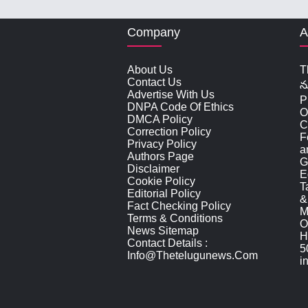
Company
A
About Us
T
Contact Us
న
Advertise With Us
P
DNPA Code Of Ethics
O
DMCA Policy
C
Correction Policy
F
Privacy Policy
a
Authors Page
G
Disclaimer
E
Cookie Policy
T
Editorial Policy
&
Fact Checking Policy
M
Terms & Conditions
O
News Sitemap
H
Contact Details :
5
Info@thetelugunews.com
i