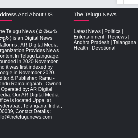
ddress And About US
The Telugu News
he Telugu News ( ది తెలుగు
Latest News
|
Politics
|
Entertainment
|
Reviews
|
్యూస్‌ ) is an Digital News
Andhra Pradesh
|
Telangana
latforms . AR Digital Media
Health
|
Devotional
rganization Provides News
ontent In Telugu Language,
ounded in 2020 November,
nd it was first indexed by
oogle in November 2020.
ditor & Publisher: Ramu -
andu Ramalingaiah . Owned
 Operated by: AR Digital
edia. Our AR Digital Media
ffice is located Uppal at
yderabad, Telangana, India ,
00039, Contact Details :
nfo@thetelugunews.com