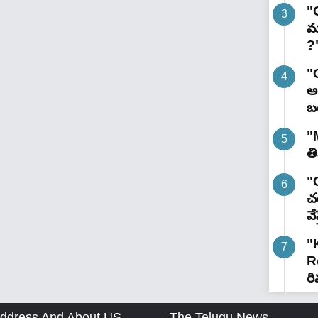
"
మ
?
"
ఆర
బ
"
త
"G
చట
వే
"
R
రి
ddress And About US
The Telugu News