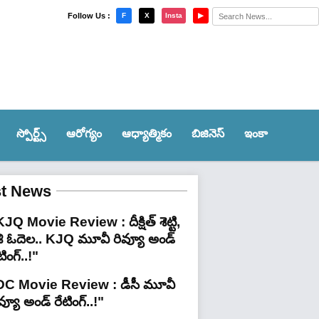
×
Follow Us :
F
X
Insta
▶
స్పోర్ట్స్‌
ఆరోగ్యం
ఆధ్యాత్మికం
బిజినెస్
ఇంకా
st News
JQ Movie Review : దీక్షిత్ శెట్టి,
శి ఓదెల.. KJQ మూవీ రివ్యూ అండ్
టింగ్‌..!"
DC Movie Review : డీసీ మూవీ
వ్యూ అండ్ రేటింగ్‌..!"