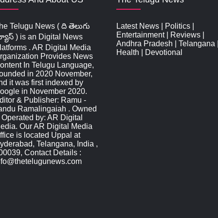
he Telugu News ( ది తెలుగు
Latest News
|
Politics
|
Entertainment
|
Reviews
|
్యూస్‌ ) is an Digital News
Andhra Pradesh
|
Telangana
latforms . AR Digital Media
Health
|
Devotional
rganization Provides News
ontent In Telugu Language,
ounded in 2020 November,
nd it was first indexed by
oogle in November 2020.
ditor & Publisher: Ramu -
andu Ramalingaiah . Owned
 Operated by: AR Digital
edia. Our AR Digital Media
ffice is located Uppal at
yderabad, Telangana, India ,
00039, Contact Details :
nfo@thetelugunews.com