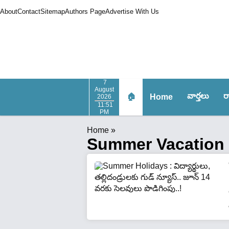
About
Contact
Sitemap
Authors Page
Advertise With Us
7
August
వార్త‌లు
ర
🏠
Home
2026
11:51
PM
Home
»
Summer Vacation