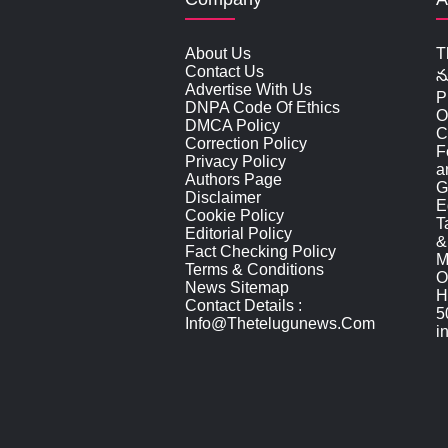
About Us
T
Contact Us
న
Advertise With Us
P
DNPA Code Of Ethics
O
DMCA Policy
C
Correction Policy
F
Privacy Policy
a
Authors Page
G
Disclaimer
E
Cookie Policy
T
Editorial Policy
&
Fact Checking Policy
M
Terms & Conditions
O
News Sitemap
H
Contact Details :
5
Info@thetelugunews.com
i