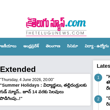
ాజ‌కీయాలు
ఆంధ్ర‌ప్ర‌దేశ్‌
తెలంగాణ‌
సినిమా
విద్యా - ఉద్యోగం
Late
 Extended
"K
"Thursday, 4 June 2026, 20:00"
శ
"Summer Holidays : విద్యార్థులు, తల్లిదండ్రులకు
రే
గుడ్ న్యూస్.. జూన్ 14 వరకు సెల‌వులు
"
పొడిగింపు..!"
రి