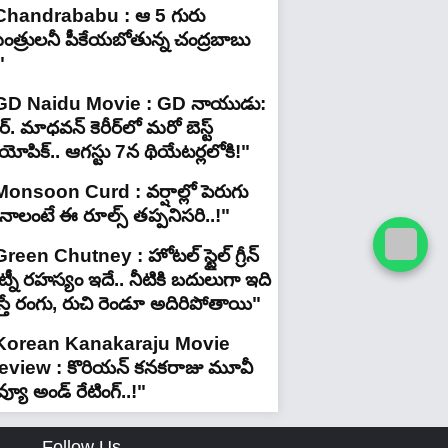
Chandrababu : ఆ 5 గురు
ంత్రులనీ పీకేయబోతున్న చంద్రబాబు
"
GD Naidu Movie : GD నాయుడు:
్. మాధవన్‌ కెరీర్‌లో మరో బెస్ట్
యోపిక్.. ఆగస్టు 7న థియేటర్లలోకి!"
Monsoon Curd : వర్షాల్లో పెరుగు
ినాలంటే ఈ రూల్స్ తప్పనిసరి..!"
reen Chutney : హోటల్ స్టైల్ గ్రీన్
్నీ రహస్యం ఇదే.. నీటికి బదులుగా ఇది
స్తే రంగు, రుచి రెండూ అదిరిపోతాయి"
Korean Kanakaraju Movie
eview : కొరియన్ కనకరాజు మూవీ
వ్యూ అండ్ రేటింగ్‌..!"
Follow Us