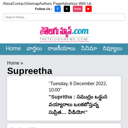
About
Contact
Sitemap
Authors Page
Advertise With Us
×
Follow Us :
F
X
Insta
▶
Home
వార్త‌లు
రాజ‌కీయాలు
సినిమా
రివ్యూలు
Home
»
Supreetha
"Tuesday, 6 December 2022,
10:00"
"Supritha : సముద్రం ఒడ్డున
వయ్యారాలు ఒలకబోస్తున్న
సుప్రిత… వీడియో!"