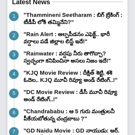
Latest News
"Thammineni Seetharam : బిగ్ బ్రేకింగ్ :
టీడీపీ లోకి తమ్మినేని?"
"Rain Alert : అల్పపీడనం ఎఫెక్ట్.. భారీ
వర్షాలు పడే జిల్లాల లిస్ట్ ఇదే!"
"Rainwater : వర్షపు నీరు తాగొచ్చా?
స్వచ్ఛంగా కనిపించినా అసలు నిజం ఇదే!"
"KJQ Movie Review : దీక్షిత్ శెట్టి, శశి
ఓదెల.. KJQ మూవీ రివ్యూ అండ్ రేటింగ్‌..!"
"DC Movie Review : డీసీ మూవీ రివ్యూ
అండ్ రేటింగ్‌..!"
"Chandrababu : ఆ 5 గురు మంత్రులనీ
పీకేయబోతున్న చంద్రబాబు ?"
"GD Naidu Movie : GD నాయుడు: ఆర్.