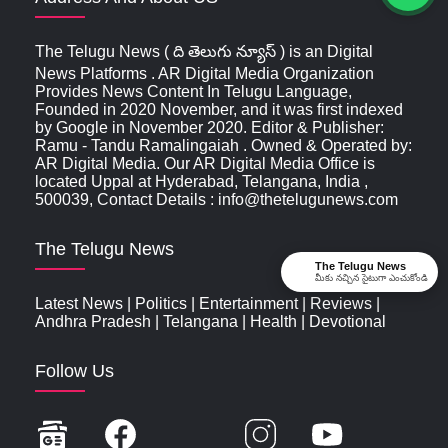
The Telugu News ( ది తెలుగు న్యూస్‌ ) is an Digital
News Platforms . AR Digital Media Organization
Provides News Content In Telugu Language,
Founded in 2020 November, and it was first indexed
by Google in November 2020. Editor & Publisher:
Ramu - Tandu Ramalingaiah . Owned & Operated by:
AR Digital Media. Our AR Digital Media Office is
located Uppal at Hyderabad, Telangana, India ,
500039, Contact Details : info@thetelugunews.com
The Telugu News
The Telugu News
మీకు నచ్చిన సైటుగా ఎంచుకోండి
Latest News
|
Politics
|
Entertainment
|
Reviews
|
Andhra Pradesh
|
Telangana
|
Health
|
Devotional
Follow Us