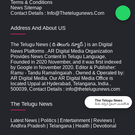
Terms & Conditions
News Sitemap
Contact Details : Info@thetelugunews.com
Address And About US
The Telugu News ( ది తెలుగు న్యూస్‌ ) is an Digital
News Platforms . AR Digital Media Organization
Provides News Content In Telugu Language,
Founded in 2020 November, and it was first indexed
by Google in November 2020. Editor & Publisher:
Ramu - Tandu Ramalingaiah . Owned & Operated by:
AR Digital Media. Our AR Digital Media Office is
located Uppal at Hyderabad, Telangana, India ,
500039, Contact Details : info@thetelugunews.com
The Telugu News
The Telugu News
మీకు నచ్చిన సైటుగా ఎంచుకోండి
Latest News
|
Politics
|
Entertainment
|
Reviews
|
Andhra Pradesh
|
Telangana
|
Health
|
Devotional