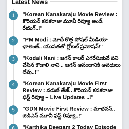
Latest News
"Korean Kanakaraju Movie Review :
కొరియన్ కనకరాజు మూవీ రివ్యూ అండ్
రేటింగ్‌..!"
"PM Modi : మోదీ కొత్త సోషల్ మీడియా
ఛాలెంజ్.. యువతతో గ్లోబల్ ప్రమోషన్!"
"Kodali Nani : జగన్ కాలర్ ఎగరేసుకునే పని
చేసిన కొడాలి నాని .. జగన్ ఆనందానికి అవధులు
లేవు..!"
"Korean Kanakaraju Movie First
Review : వరుణ్ తేజ్.. కొరియన్ కనకరాజు
ఫస్ట్ రివ్యూ – Live Updates ..!"
"GDN Movie First Review : మాధవన్..
జిడిఎన్ మూవీ ఫ‌స్ట్ రివ్యూ..!"
"Karthika Deepam 2 Today Episode