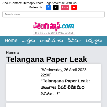
About
Contact
Sitemap
Authors Page
Advertise With Us
×
Follow Us :
F
X
Insta
▶
Home
వార్త‌లు
రాజ‌కీయాలు
సినిమా
రివ్యూలు
Home
»
Telangana Paper Leak
"Wednesday, 26 April 2023,
22:00"
"Telangana Paper Leak :
తెలంగాణ పేపర్ లీకేజీ మీద
సినిమా .. !"