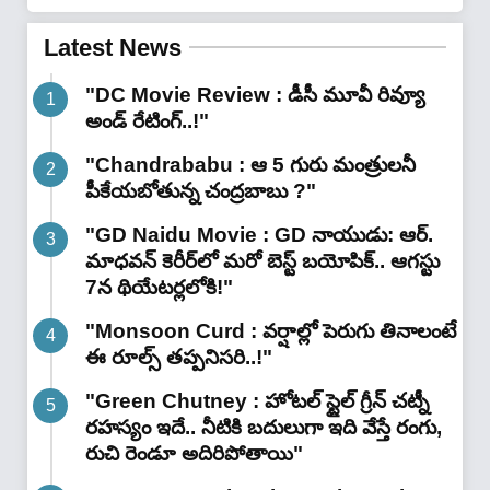
గొప్ప ఎవరు వీక్ .. కారణాలు !"
Latest News
"DC Movie Review : డీసీ మూవీ రివ్యూ
అండ్ రేటింగ్‌..!"
"Chandrababu : ఆ 5 గురు మంత్రులనీ
పీకేయబోతున్న చంద్రబాబు ?"
"GD Naidu Movie : GD నాయుడు: ఆర్.
మాధవన్‌ కెరీర్‌లో మరో బెస్ట్ బయోపిక్.. ఆగస్టు
7న థియేటర్లలోకి!"
"Monsoon Curd : వర్షాల్లో పెరుగు తినాలంటే
ఈ రూల్స్ తప్పనిసరి..!"
"Green Chutney : హోటల్ స్టైల్ గ్రీన్ చట్నీ
రహస్యం ఇదే.. నీటికి బదులుగా ఇది వేస్తే రంగు,
రుచి రెండూ అదిరిపోతాయి"