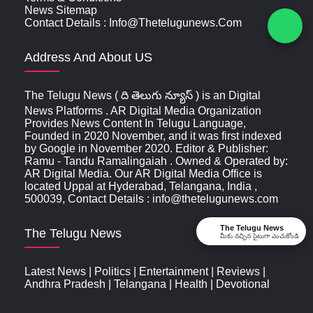
News Sitemap
Contact Details : Info@thetelugunews.com
Address And About US
The Telugu News ( ది తెలుగు న్యూస్‌ ) is an Digital
News Platforms . AR Digital Media Organization
Provides News Content In Telugu Language,
Founded in 2020 November, and it was first indexed
by Google in November 2020. Editor & Publisher:
Ramu - Tandu Ramalingaiah . Owned & Operated by:
AR Digital Media. Our AR Digital Media Office is
located Uppal at Hyderabad, Telangana, India ,
500039, Contact Details : info@thetelugunews.com
The Telugu News
The Telugu News
మీకు నచ్చిన సైటుగా ఎంచుకోండి
Latest News
|
Politics
|
Entertainment
|
Reviews
|
Andhra Pradesh
|
Telangana
|
Health
|
Devotional