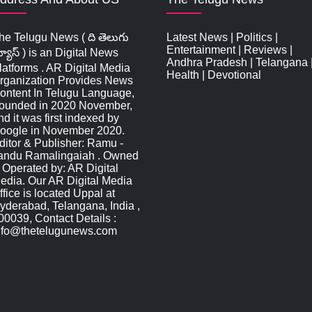
he Telugu News ( ది తెలుగు
Latest News
|
Politics
|
Entertainment
|
Reviews
|
్యూస్‌ ) is an Digital News
Andhra Pradesh
|
Telangana
latforms . AR Digital Media
Health
|
Devotional
rganization Provides News
ontent In Telugu Language,
ounded in 2020 November,
nd it was first indexed by
oogle in November 2020.
ditor & Publisher: Ramu -
andu Ramalingaiah . Owned
 Operated by: AR Digital
edia. Our AR Digital Media
ffice is located Uppal at
yderabad, Telangana, India ,
00039, Contact Details :
nfo@thetelugunews.com