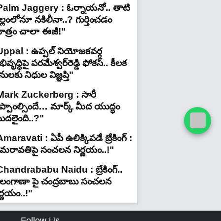
Palm Jaggery : ఓర్నాయనో.. తాటి
ల్లంలోనూ నకిలీనా..? గుర్తించడం
ాత్రం చాలా ఈజీ!"
Uppal : ఉప్పల్ నియోజకవర్గ
ివృద్ధిపై పరమేశ్వర్‌రెడ్డి ఫోకస్.. కీలక
ులకు నిధుల విజ్ఞప్తి"
Mark Zuckerberg : సారీ
ెప్పాంల్సిందే… మార్క్ మీద యుద్ధం
ొదలైంది..?"
maravati : ఏపీ ఉలిక్కిపడే బ్రేకింగ్ :
మరావతిపై సంచలన నిర్ణయం..!"
Chandrababu Naidu : బ్రేకింగ్..
ెలంగాణా పై చంద్రబాబు సంచలన
ర్ణయం..!"
Follow Us