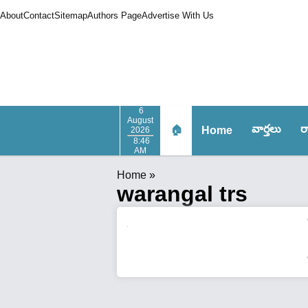
About
Contact
Sitemap
Authors Page
Advertise With Us
6
August
వార్త‌లు
ర
🏠
Home
2026
8:46
AM
Home
»
warangal trs