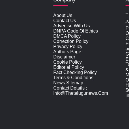
About Us
T
Contact Us
న
Advertise With Us
P
DNPA Code Of Ethics
O
DMCA Policy
C
Correction Policy
F
Privacy Policy
a
Authors Page
G
Disclaimer
E
Cookie Policy
T
Editorial Policy
&
Fact Checking Policy
M
Terms & Conditions
O
News Sitemap
H
Contact Details :
5
Info@thetelugunews.com
i