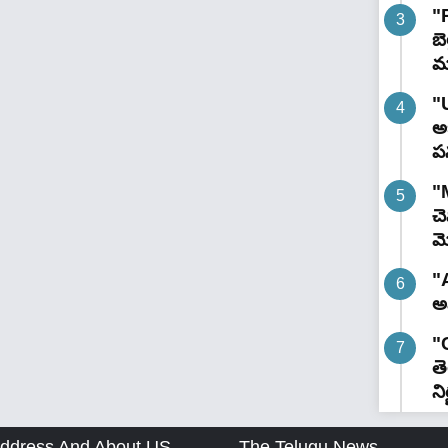
"
బె
మ
"
అభ
పన
"
చ
మ
"A
అ
"
త
ని
ddress And About US
The Telugu News