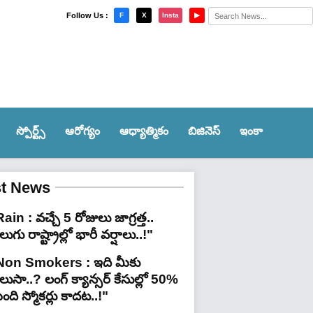
×
Follow Us :
F
X
Insta
▶
స్పోర్ట్స్‌
ఆరోగ్యం
ఆధ్యాత్మికం
బిజినెస్
ఇంకా
st News
ain : వచ్చే 5 రోజులు జాగ్రత్త..
లుగు రాష్ట్రాల్లో భారీ వ‌ర్షాలు..!"
Non Smokers : ఇది మీకు
లుసా..? లంగ్ క్యాన్సర్ కేసుల్లో 50%
ది స్మోకర్లు కాదట..!"