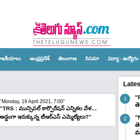
ాజ‌కీయాలు
ఆంధ్ర‌ప్ర‌దేశ్‌
తెలంగాణ‌
సినిమా
విద్యా - ఉద్యోగం
Late
"R
"Monday, 19 April 2021, 7:00"
తె
"TRS : మున్సిపల్ కార్పొరేషన్ ఎన్నికల వేళ…
అడ్డంగా ఇరుక్కున్న టీఆర్ఎస్ ఎమ్మెల్యేలు?"
"
తె
మం