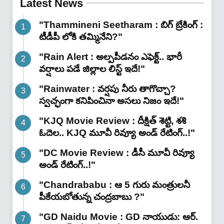
Latest News
"Thammineni Seetharam : బిగ్ బ్రేకింగ్ :
టీడీపీ లోకి తమ్మినేని?"
"Rain Alert : అల్పపీడనం ఎఫెక్ట్.. భారీ
వర్షాలు పడే జిల్లాల లిస్ట్ ఇదే!"
"Rainwater : వర్షపు నీరు తాగొచ్చా?
స్వచ్ఛంగా కనిపించినా అసలు నిజం ఇదే!"
"KJQ Movie Review : దీక్షిత్ శెట్టి, శశి
ఓదెల.. KJQ మూవీ రివ్యూ అండ్ రేటింగ్‌..!"
"DC Movie Review : డీసీ మూవీ రివ్యూ
అండ్ రేటింగ్‌..!"
"Chandrababu : ఆ 5 గురు మంత్రులనీ
పీకేయబోతున్న చంద్రబాబు ?"
"GD Naidu Movie : GD నాయుడు: ఆర్.