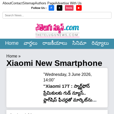
About
Contact
Sitemap
Authors Page
Advertise With Us
×
Follow Us :
F
X
Insta
▶
Home
వార్త‌లు
రాజ‌కీయాలు
సినిమా
రివ్యూలు
Home
»
Xiaomi New Smartphone
"Wednesday, 3 June 2026,
14:00"
"Xiaomi 17T : స్మార్ట్‌ఫోన్
ప్రేమికులకు గుడ్ న్యూస్..
ఫ్లాగ్‌షిప్ ఫీచర్లతో మార్కెట్‌ను
షేక్ చేయనున్న కొత్త ఫోన్"