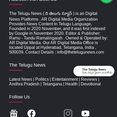
The Telugu News ( ది తెలుగు న్యూస్‌ ) is an Digital
News Platforms . AR Digital Media Organization
Provides News Content In Telugu Language,
Founded in 2020 November, and it was first indexed
by Google in November 2020. Editor & Publisher:
Ramu - Tandu Ramalingaiah . Owned & Operated by:
AR Digital Media. Our AR Digital Media Office is
located Uppal at Hyderabad, Telangana, India ,
500039, Contact Details : info@thetelugunews.com
The Telugu News
The Telugu News
మీకు నచ్చిన సైటుగా ఎంచుకోండి
Latest News
|
Politics
|
Entertainment
|
Reviews
|
Andhra Pradesh
|
Telangana
|
Health
|
Devotional
Follow Us