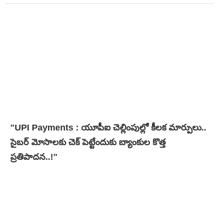
"UPI Payments : యూపీఐ చెల్లింపుల్లో కీలక మార్పులు..
సైబర్ మోసాలకు చెక్ పెట్టేందుకు బ్యాంకుల కొత్త
ప్రతిపాదన..!"