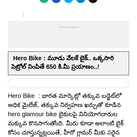
Hero Bike : మూడు వేల‌కే బైక్.. ఒక్కసారి
పెట్రోల్‌ నింపితే 650 కి.మీ ప్ర‌యాణం..!
Hero Bike : భారత మార్కెట్లో తక్కువ బడ్జెట్‌లో
అధిక మైలేజ్‌, తక్కువ నిర్వహణ ఖర్చుతో కూడిన
hero glamour bike బైకులపై వినియోగదారుల
మక్కువ కొనసాగుతోంది. మీరు కూడా అలాంటి బైక్
కోసం చూస్తున్నట్లయితే, హీరో గ్లామర్ మీకు సరైన