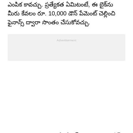
ఎంపిక కావచ్చు. ప్రత్యేకత ఏమిటంటే, ఈ బైక్‌ను
మీరు కేవలం రూ. 10,000 డౌన్ పేమెంట్ చెల్లించి
ఫైనాన్స్ ద్వారా సొంతం చేసుకోవచ్చు.