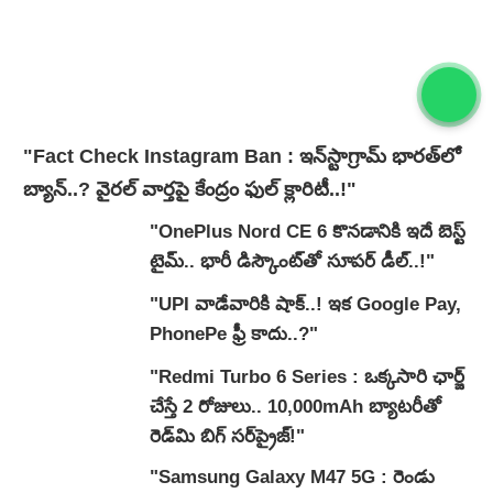
"Fact Check Instagram Ban : ఇన్‌స్టాగ్రామ్ భారత్‌లో
బ్యాన్..? వైరల్ వార్తపై కేంద్రం ఫుల్ క్లారిటీ..!"
"OnePlus Nord CE 6 కొనడానికి ఇదే బెస్ట్
టైమ్.. భారీ డిస్కౌంట్‌తో సూపర్ డీల్..!"
"UPI వాడేవారికి షాక్..! ఇక Google Pay,
PhonePe ఫ్రీ కాదు..?"
"Redmi Turbo 6 Series : ఒక్కసారి ఛార్జ్
చేస్తే 2 రోజులు.. 10,000mAh బ్యాటరీతో
రెడ్‌మి బిగ్ సర్‌ప్రైజ్!"
"Samsung Galaxy M47 5G : రెండు