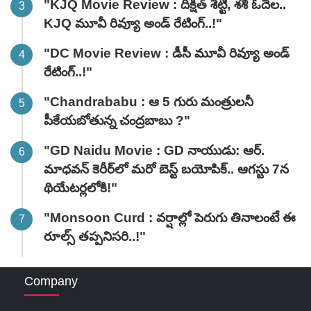
"KJQ Movie Review : దీక్షిత్ శెట్టి, శశి ఓదెల..
KJQ మూవీ రివ్యూ అండ్ రేటింగ్‌..!"
"DC Movie Review : డీసీ మూవీ రివ్యూ అండ్
రేటింగ్‌..!"
"Chandrababu : ఆ 5 గురు మంత్రులనీ
పీకేయబోతున్న చంద్రబాబు ?"
"GD Naidu Movie : GD నాయుడు: ఆర్.
మాధవన్‌ కెరీర్‌లో మరో బెస్ట్ బయోపిక్.. ఆగస్టు 7న
థియేటర్లలోకి!"
"Monsoon Curd : వర్షాల్లో పెరుగు తినాలంటే ఈ
రూల్స్ తప్పనిసరి..!"
Company