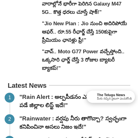
వారాల్లోనే భారీగా పెరిగిన Galaxy M47
5G.. కొత్త ధరలు చూస్తే షాక్!"
"Jio New Plan : Jio నుంచి అదిరిపోయే
ఆఫర్.. రూ.55 రీఛార్జ్ చేస్తే 150కుపైగా
ప్రీమియం ఛానళ్లు ఫ్రీ!"
"వావ్‌.. Moto G77 Power వచ్చేస్తోంది..
ఒక్కసారి ఛార్జ్ చేస్తే 3 రోజుల బ్యాటరీ
బ్యాకప్!"
Latest News
The Telugu News
"Rain Alert : అల్పపీడనం ఎఫెక్ట్.. భారీ వర్షాలు
మీకు నచ్చిన సైటుగా ఎంచుకోండి
పడే జిల్లాల లిస్ట్ ఇదే!"
"Rainwater : వర్షపు నీరు తాగొచ్చా? స్వచ్ఛంగా
కనిపించినా అసలు నిజం ఇదే!"