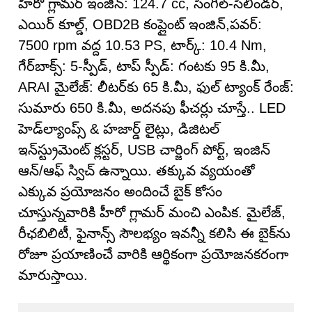
హీరో గ్లామర్ ఇంజిన్: 124.7 cc, సింగిల్-సిలిండర్,
ఎయిర్ కూల్డ్, OBD2B కంప్లైంట్ ఇంజిన్,పవర్:
7500 rpm వద్ద 10.53 PS, టార్క్: 10.4 Nm,
గేర్‌బాక్స్: 5-స్పీడ్, టాప్ స్పీడ్: గంటకు 95 కి.మీ,
ARAI మైలేజ్: లీటర్‌కు 65 కి.మీ, ఫుల్ ట్యాంక్ రేంజ్:
సుమారు 650 కి.మీ, అదనపు ఫీచర్లు చూస్తే.. LED
హెడ్‌ల్యాంప్స్ & హజార్డ్ లైట్లు, డిజిటల్
ఇన్‌స్ట్రుమెంట్ క్లస్టర్, USB చార్జింగ్ పోర్ట్, ఇంజిన్
ఆన్/ఆఫ్ స్విచ్ ఉన్నాయి. తక్కువ వ్యయంతో
ఎక్కువ ప్రయోజనం అందించే బైక్ కోసం
చూస్తున్నవారికి హీరో గ్లామర్ మంచి ఎంపిక. మైలేజ్,
రీఛబిలిటీ, ఫైనాన్స్ సౌలభ్యం ఇవన్నీ కలిసి ఈ బైక్‌ను
రోజూ ప్రయాణించే వారికి ఆర్థికంగా ప్రయోజనకరంగా
మారుస్తాయి.