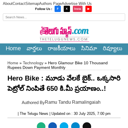
About
Contact
Sitemap
Authors Page
Advertise With Us
×
Follow Us :
F
X
Insta
▶
Home
వార్త‌లు
రాజ‌కీయాలు
సినిమా
రివ్యూలు
Home
»
Technology
» Hero Glamour Bike 10 Thousand
Rupees Down Payment Monthly
Hero Bike : మూడు వేల‌కే బైక్.. ఒక్కసారి
పెట్రోల్‌ నింపితే 650 కి.మీ ప్ర‌యాణం..!
Ramu Tandu Ramalingaiah
Authored By
| The Telugu News | Updated on : 30 July 2025, 7:00 pm