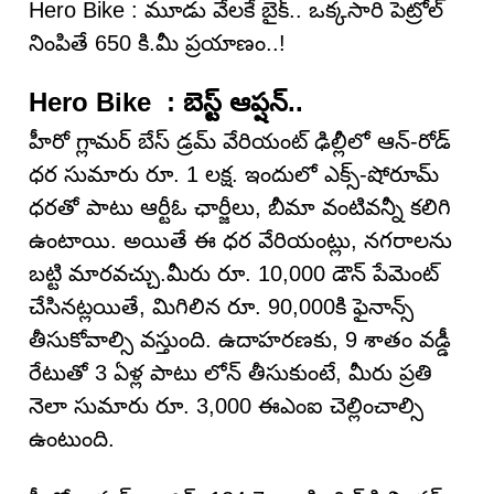
Hero Bike : మూడు వేల‌కే బైక్.. ఒక్కసారి పెట్రోల్‌
నింపితే 650 కి.మీ ప్ర‌యాణం..!
Hero Bike : బెస్ట్ ఆప్ష‌న్..
హీరో గ్లామర్ బేస్ డ్రమ్ వేరియంట్ ఢిల్లీలో ఆన్-రోడ్
ధర సుమారు రూ. 1 లక్ష. ఇందులో ఎక్స్-షోరూమ్
ధరతో పాటు ఆర్టీఓ ఛార్జీలు, బీమా వంటివన్నీ కలిగి
ఉంటాయి. అయితే ఈ ధర వేరియంట్లు, నగరాలను
బట్టి మారవచ్చు.మీరు రూ. 10,000 డౌన్ పేమెంట్
చేసినట్లయితే, మిగిలిన రూ. 90,000కి ఫైనాన్స్
తీసుకోవాల్సి వస్తుంది. ఉదాహరణకు, 9 శాతం వడ్డీ
రేటుతో 3 ఏళ్ల పాటు లోన్ తీసుకుంటే, మీరు ప్రతి
నెలా సుమారు రూ. 3,000 ఈఎంఐ చెల్లించాల్సి
ఉంటుంది.