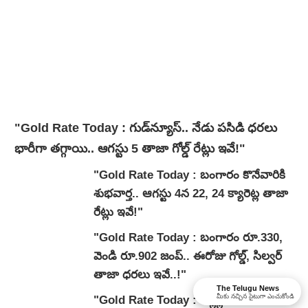
"Gold Rate Today : గుడ్‌న్యూస్‌.. నేడు పసిడి ధరలు
భారీగా తగ్గాయి.. ఆగస్టు 5 తాజా గోల్డ్ రేట్లు ఇవే!"
"Gold Rate Today : బంగారం కొనేవారికి
శుభవార్త.. ఆగస్టు 4న 22, 24 క్యారెట్ల తాజా
రేట్లు ఇవే!"
"Gold Rate Today : బంగారం రూ.330,
వెండి రూ.902 జంప్.. ఈరోజు గోల్డ్, సిల్వర్
తాజా ధరలు ఇవే..!"
The Telugu News
మీకు నచ్చిన సైటుగా ఎంచుకోండి
"Gold Rate Today : పెళ్లిళ్ల సీజన్‌కు