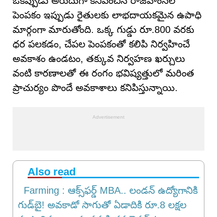
ఒకప్పుడు అరుదుగా కనిపించిన రాజహంసల
పెంపకం ఇప్పుడు రైతులకు లాభదాయకమైన ఉపాధి
మార్గంగా మారుతోంది. ఒక్క గుడ్డు రూ.800 వరకు
ధర పలకడం, చేపల పెంపకంతో కలిపి నిర్వహించే
అవకాశం ఉండటం, తక్కువ నిర్వహణ ఖర్చులు
వంటి కారణాలతో ఈ రంగం భవిష్యత్తులో మరింత
ప్రాచుర్యం పొందే అవకాశాలు కనిపిస్తున్నాయి.
Also read
Farming : ఆక్స్‌ఫర్డ్ MBA.. లండన్ ఉద్యోగానికి
గుడ్‌బై! అవకాడో సాగుతో ఏడాదికి రూ.8 లక్షల