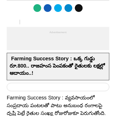
Farming Success Story : ఒక్క గుడ్డు
రూ.800.. రాజహంస పెంపకంతో రైతులకు లక్షల్లో
ఆదాయం..!
Farming Success Story : వ్యవసాయంలో
సంప్రదాయ పంటలతో పాటు అనుబంధ రంగాలపై
దృష్టి పెట్టే రైతుల సంఖ్య రోజురోజుకూ పెరుగుతోంది.