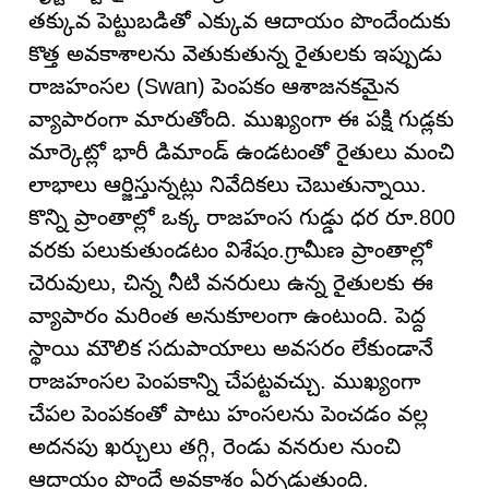
తక్కువ పెట్టుబడితో ఎక్కువ ఆదాయం పొందేందుకు
కొత్త అవకాశాలను వెతుకుతున్న రైతులకు ఇప్పుడు
రాజహంసల (Swan) పెంపకం ఆశాజనకమైన
వ్యాపారంగా మారుతోంది. ముఖ్యంగా ఈ పక్షి గుడ్లకు
మార్కెట్లో భారీ డిమాండ్ ఉండటంతో రైతులు మంచి
లాభాలు ఆర్జిస్తున్నట్లు నివేదికలు చెబుతున్నాయి.
కొన్ని ప్రాంతాల్లో ఒక్క రాజహంస గుడ్డు ధర రూ.800
వరకు పలుకుతుండటం విశేషం.గ్రామీణ ప్రాంతాల్లో
చెరువులు, చిన్న నీటి వనరులు ఉన్న రైతులకు ఈ
వ్యాపారం మరింత అనుకూలంగా ఉంటుంది. పెద్ద
స్థాయి మౌలిక సదుపాయాలు అవసరం లేకుండానే
రాజహంసల పెంపకాన్ని చేపట్టవచ్చు. ముఖ్యంగా
చేపల పెంపకంతో పాటు హంసలను పెంచడం వల్ల
అదనపు ఖర్చులు తగ్గి, రెండు వనరుల నుంచి
ఆదాయం పొందే అవకాశం ఏర్పడుతుంది.