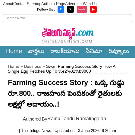
About
Contact
Sitemap
Authors Page
Advertise With Us
×
Follow Us :
F
X
Insta
▶
Home
వార్త‌లు
రాజ‌కీయాలు
సినిమా
రివ్యూలు
Home
»
Business
» Swan Farming Success Story How A
Single Egg Fetches Up To %e2%82%b9800
Farming Success Story : ఒక్క గుడ్డు
రూ.800.. రాజహంస పెంపకంతో రైతులకు
లక్షల్లో ఆదాయం..!
Ramu Tandu Ramalingaiah
Authored By
| The Telugu News | Updated on : 3 June 2026, 8:20 am