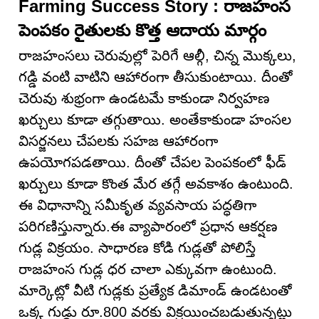
Farming Success Story : రాజహంస
పెంపకం రైతులకు కొత్త ఆదాయ మార్గం
రాజహంసలు చెరువుల్లో పెరిగే ఆల్గీ, చిన్న మొక్కలు,
గడ్డి వంటి వాటిని ఆహారంగా తీసుకుంటాయి. దీంతో
చెరువు శుభ్రంగా ఉండటమే కాకుండా నిర్వహణ
ఖర్చులు కూడా తగ్గుతాయి. అంతేకాకుండా హంసల
విసర్జనలు చేపలకు సహజ ఆహారంగా
ఉపయోగపడతాయి. దీంతో చేపల పెంపకంలో ఫీడ్
ఖర్చులు కూడా కొంత మేర తగ్గే అవకాశం ఉంటుంది.
ఈ విధానాన్ని సమీకృత వ్యవసాయ పద్ధతిగా
పరిగణిస్తున్నారు.ఈ వ్యాపారంలో ప్రధాన ఆకర్షణ
గుడ్ల విక్రయం. సాధారణ కోడి గుడ్లతో పోలిస్తే
రాజహంస గుడ్ల ధర చాలా ఎక్కువగా ఉంటుంది.
మార్కెట్లో వీటి గుడ్లకు ప్రత్యేక డిమాండ్ ఉండటంతో
ఒక్క గుడ్డు రూ.800 వరకు విక్రయించబడుతున్నట్లు