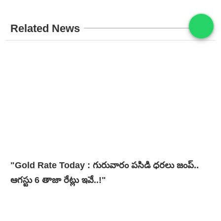
Related News
"Gold Rate Today : గురువారం పసిడి ధరలు జంప్..
ఆగస్టు 6 తాజా రేట్లు ఇవే..!"