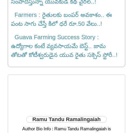
సంపాదిస్తున్నా యువ‌కుడి క‌థ వైర‌ల్‌..!
Farmers : రైతులకు బంపర్ అవకాశం.. ఈ
పంట సాగు చేస్తే కిలో ధరే రూ.50 వేలు..!
Guava Farming Success Story :
ఉద్యోగాల కంటే వ్యవసాయమే బెస్ట్.. జామ
తోటతో కోటీశ్వరుడైన యువ రైతు స‌క్సెస్ స్టోరీ..!
Ramu Tandu Ramalingaiah
Author Bio Info : Ramu Tandu Ramalingaiah is