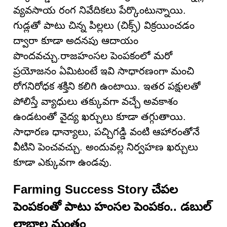
వ్యవసాయ రంగ నివేదికలు పేర్కొంటున్నాయి.
గుడ్లతో పాటు చిన్న పిల్లలు (చిక్స్) విక్రయించడం
ద్వారా కూడా అదనపు ఆదాయం
పొందవచ్చు.రాజహంసల పెంపకంలో మరో
ప్రయోజనం ఏమిటంటే ఇవి సాధారణంగా మంచి
రోగనిరోధక శక్తిని కలిగి ఉంటాయి. ఇతర పక్షులతో
పోలిస్తే వ్యాధులు తక్కువగా వచ్చే అవకాశం
ఉండటంతో వైద్య ఖర్చులు కూడా తగ్గుతాయి.
సాధారణ ధాన్యాలు, పచ్చిగడ్డి వంటి ఆహారంతోనే
వీటిని పెంచవచ్చు. అందువల్ల నిర్వహణ ఖర్చులు
కూడా ఎక్కువగా ఉండవు.
Farming Success Story చేపల
పెంపకంతో పాటు హంసల పెంపకం.. డబుల్
లాభాల మంత్రం