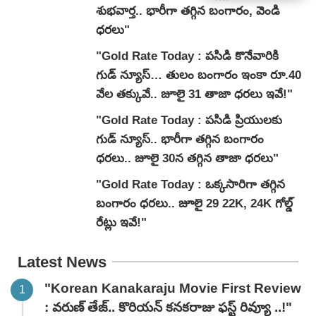
శుభవార్త.. భారీగా తగ్గిన బంగారం, వెండి
ధరలు"
"Gold Rate Today : ప‌సిడి కొనేవారికి
గుడ్ న్యూస్… తులం బంగారం ఇంకా రూ.40
వేల తక్కువే.. జూలై 31 తాజా ధరలు ఇవే!"
"Gold Rate Today : పసిడి ప్రియులకు
గుడ్ న్యూస్.. భారీగా తగ్గిన బంగారం
ధరలు.. జూలై 30న తగ్గిన తాజా ధరలు"
"Gold Rate Today : ఒక్కసారిగా తగ్గిన
బంగారం ధరలు.. జూలై 29 22K, 24K గోల్డ్
రేట్లు ఇవే!"
Latest News
"Korean Kanakaraju Movie First Review
: వరుణ్ తేజ్.. కొరియన్ కనకరాజు ఫస్ట్ రివ్యూ ..!"