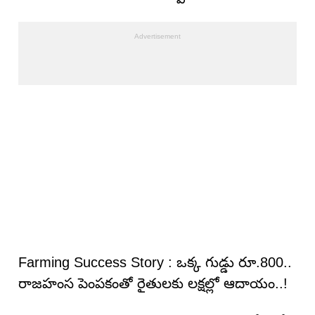
Farming Success Story : ఒక్క గుడ్డు రూ.800..
రాజహంస పెంపకంతో రైతులకు లక్షల్లో ఆదాయం..!