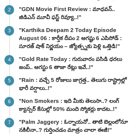
"GDN Movie First Review : మాధవన్..
జిడిఎన్ మూవీ ఫ‌స్ట్ రివ్యూ..!"
"Karthika Deepam 2 Today Episode
August 06 : కార్తీక దీపం 2 ఆగష్టు 6 ఎపిసోడ్ :
సూరజ్ షాక్ నిర్ణయం – జ్యోత్స్నకు పెళ్లి ఒత్తిడి!"
"Gold Rate Today : గురువారం పసిడి ధరలు
జంప్.. ఆగస్టు 6 తాజా రేట్లు ఇవే..!"
"Rain : వచ్చే 5 రోజులు జాగ్రత్త.. తెలుగు రాష్ట్రాల్లో
భారీ వ‌ర్షాలు..!"
"Non Smokers : ఇది మీకు తెలుసా..? లంగ్
క్యాన్సర్ కేసుల్లో 50% మంది స్మోకర్లు కాదట..!"
"Palm Jaggery : ఓర్నాయనో.. తాటి బెల్లంలోనూ
నకిలీనా..? గుర్తించడం మాత్రం చాలా ఈజీ!"