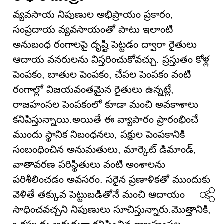
వ్యవసాయ నిపుణుల అభిప్రాయం ప్రకారం,
సంప్రదాయ వ్యవసాయంతో పాటు ఇలాంటి
అనుబంధ రంగాలపై దృష్టి పెట్టడం ద్వారా రైతులు
ఆదాయ వనరులను విస్తరించుకోవచ్చు. ప్రస్తుతం కోళ్ల
పెంపకం, బాతుల పెంపకం, చేపల పెంపకం వంటి
రంగాల్లో విజయవంతమైన రైతులు ఉన్నట్లే,
రాజహంసల పెంపకంలో కూడా మంచి అవకాశాలు
కనిపిస్తున్నాయి.అయితే ఈ వ్యాపారం ప్రారంభించే
ముందు స్థానిక నిబంధనలు, పక్షుల పెంపకానికి
సంబంధించిన అనుమతులు, మార్కెట్ డిమాండ్,
వాతావరణ పరిస్థితులు వంటి అంశాలను
పరిశీలించడం అవసరం. సరైన ప్రణాళికతో ముందుకు
వెళితే తక్కువ పెట్టుబడితోనే మంచి ఆదాయం
సాధించవచ్చని నిపుణులు సూచిస్తున్నారు.మొత్తానికి,