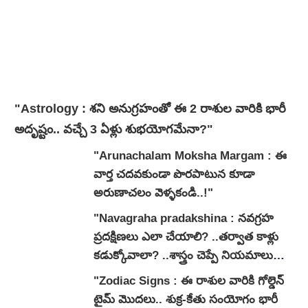
"Astrology : శని అనుగ్రహంతో ఈ 2 రాశుల వారికి భారీ
అదృష్టం.. వచ్చే 3 ఏళ్లు శుభయోగమేనా?"
"Arunachalam Moksha Margam : ఈ
వార్త చదవకుండా పొరపాటున కూడా
అరుణాచలం వెళ్ళకండి..!"
"Navagraha pradakshina : నవగ్రహ
ప్రదక్షిణలు ఎలా చేయాలి? ..తర్వాత కాళ్లు
కడుక్కోవాలా? ..శాస్త్రం చెప్పే నియమాలు
ఇవే..!"
"Zodiac Signs : ఈ రాశుల వారికి గోల్డెన్
టైమ్ మొదలు.. శుక్ర-కేతు సంయోగం భారీ