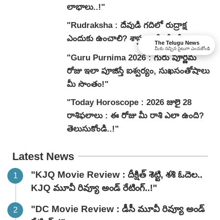
లాభాలు..!"
"Rudraksha : దేవుడి గదిలో రుద్రాక్ష
ఎందుకు ఉంచాలి? శాస్త్రం చెప్పేదేంటి?"
The Telugu News
మీకు నచ్చిన సైటుగా ఎంచుకోండి
"Guru Purnima 2026 : గురు పూర్ణిమ
రోజు ఇలా పూజిస్తే ఐశ్వర్యం, సుఖసంతోషాలు
మీ సొంతం!"
"Today Horoscope : 2026 జులై 28
రాశిఫలాలు : ఈ రోజు మీ రాశి ఎలా ఉంది?
తెలుసుకోండి..!"
Latest News
"KJQ Movie Review : దీక్షిత్ శెట్టి, శశి ఓదెల..
KJQ మూవీ రివ్యూ అండ్ రేటింగ్‌..!"
"DC Movie Review : డీసీ మూవీ రివ్యూ అండ్