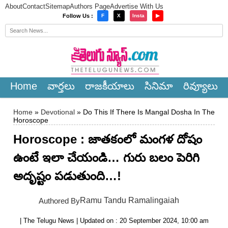
About
Contact
Sitemap
Authors Page
Advertise With Us
×
Follow Us :
F
X
Insta
▶
Home
వార్త‌లు
రాజ‌కీయాలు
సినిమా
రివ్యూలు
Home
»
Devotional
» Do This If There Is Mangal Dosha In The
Horoscope
Horoscope : జాతకంలో మంగళ దోషం
ఉంటే ఇలా చేయండి… గురు బలం పెరిగి
అదృష్టం పడుతుంది…!
Ramu Tandu Ramalingaiah
Authored By
| The Telugu News | Updated on : 20 September 2024, 10:00 am