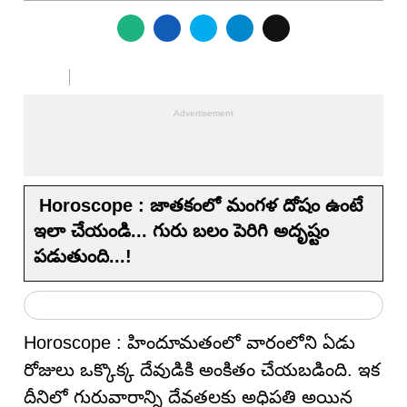
Horoscope : జాతకంలో మంగళ దోషం ఉంటే
ఇలా చేయండి... గురు బలం పెరిగి అదృష్టం
పడుతుంది...!
Horoscope : హిందూమతంలో వారంలోని ఏడు
రోజులు ఒక్కొక్క దేవుడికి అంకితం చేయబడింది. ఇక
దీనిలో గురువారాన్ని దేవతలకు అధిపతి అయిన