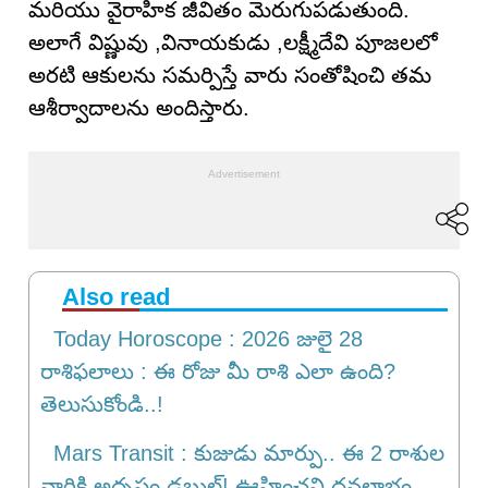
మరియు వైరాహిక జీవితం మెరుగుపడుతుంది.
అలాగే విష్ణువు ,వినాయకుడు ,లక్ష్మీదేవి పూజలలో
అరటి ఆకులను సమర్పిస్తే వారు సంతోషించి తమ
ఆశీర్వాదాలను అందిస్తారు.
Also read
Today Horoscope : 2026 జులై 28
రాశిఫలాలు : ఈ రోజు మీ రాశి ఎలా ఉంది?
తెలుసుకోండి..!
Mars Transit : కుజుడు మార్పు.. ఈ 2 రాశుల
వారికి అదృష్టం డబుల్! ఊహించని ధనలాభం