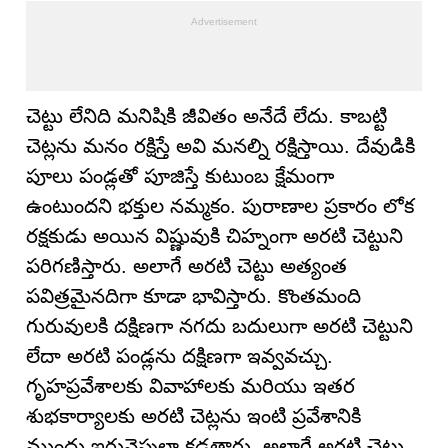
చెట్టు లేనిది మనిషికి జీవితం అనేదే లేదు. కాబట్టి
చెట్లను మనం రక్షిస్తే అవి మనల్ని రక్షిస్తాయి. దేవుడికి
పూలు పండ్లతో పూజిస్తే కుటుంబ క్షేమంగా
ఉంటుందని భక్తుల నమ్మకం. పురాణాల ప్రకారం లోక
రక్షకుడు అయిన విష్ణువుకి చిహ్నంగా అరటి చెట్టుని
పరిగణిస్తారు. అలాగే అరటి చెట్టు అత్యంత
పవిత్రమైనదిగా కూడా భావిస్తారు. కొంతమంది
గురువులకి దక్షిణగా నగదు బదులుగా అరటి చెట్టుని
లేదా అరటి పండ్లను దక్షిణగా ఇవ్వవచ్చు.
గృహప్రవేశాలకు వివాహాలకు మరియు ఇతర
శుభకార్యాలకు అరటి చెట్లను ఇంటి ప్రవేశానికి
ముందు ఇరువైపులా కడతారు. అలాగే అరటి చెట్టు