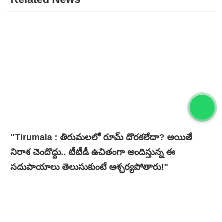
"Tirumala : తిరుమలలో రూమ్ దొరకలేదా? అయితే
నిరాశ చెందొద్దు.. టీటీడీ ఉచితంగా అందిస్తున్న ఈ
సదుపాయాలు తెలుసుకుంటే ఆశ్చర్యపోతారు!"