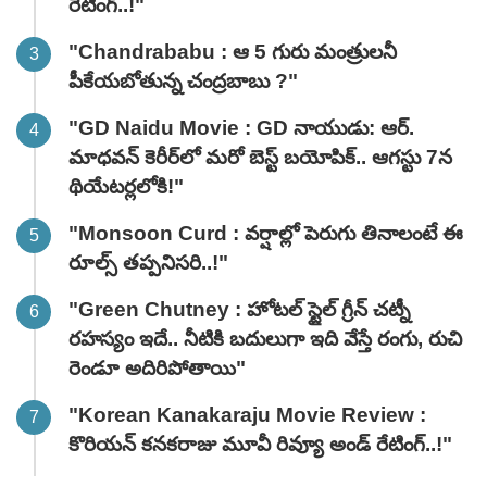
రేటింగ్‌..!"
"Chandrababu : ఆ 5 గురు మంత్రులనీ
పీకేయబోతున్న చంద్రబాబు ?"
"GD Naidu Movie : GD నాయుడు: ఆర్.
మాధవన్‌ కెరీర్‌లో మరో బెస్ట్ బయోపిక్.. ఆగస్టు 7న
థియేటర్లలోకి!"
"Monsoon Curd : వర్షాల్లో పెరుగు తినాలంటే ఈ
రూల్స్ తప్పనిసరి..!"
"Green Chutney : హోటల్ స్టైల్ గ్రీన్ చట్నీ
రహస్యం ఇదే.. నీటికి బదులుగా ఇది వేస్తే రంగు, రుచి
రెండూ అదిరిపోతాయి"
"Korean Kanakaraju Movie Review :
కొరియన్ కనకరాజు మూవీ రివ్యూ అండ్ రేటింగ్‌..!"