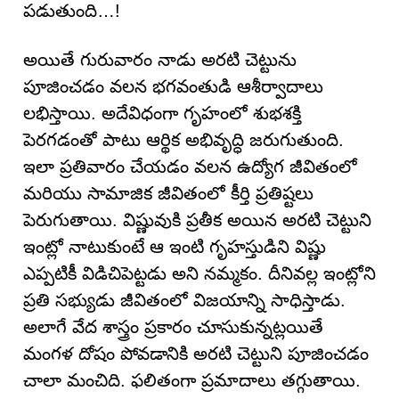
పడుతుంది…!
అయితే గురువారం నాడు అరటి చెట్టును
పూజించడం వలన భగవంతుడి ఆశీర్వాదాలు
లభిస్తాయి. అదేవిధంగా గృహంలో శుభశక్తి
పెరగడంతో పాటు ఆర్థిక అభివృద్ధి జరుగుతుంది.
ఇలా ప్రతివారం చేయడం వలన ఉద్యోగ జీవితంలో
మరియు సామాజిక జీవితంలో కీర్తి ప్రతిష్టలు
పెరుగుతాయి. విష్ణువుకి ప్రతీక అయిన అరటి చెట్టుని
ఇంట్లో నాటుకుంటే ఆ ఇంటి గృహస్తుడిని విష్ణు
ఎప్పటికీ విడిచిపెట్టడు అని నమ్మకం. దీనివల్ల ఇంట్లోని
ప్రతి సభ్యుడు జీవితంలో విజయాన్ని సాధిస్తాడు.
అలాగే వేద శాస్త్రం ప్రకారం చూసుకున్నట్లయితే
మంగళ దోషం పోవడానికి అరటి చెట్టుని పూజించడం
చాలా మంచిది. ఫలితంగా ప్రమాదాలు తగ్గుతాయి.