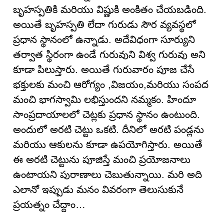
బృహస్పతికి మరియు విష్ణుకి అంకితం చేయబడింది.
అయితే బృహస్పతి లేదా గురుడు సౌర వ్యవస్థలో
ప్రధాన స్థానంలో ఉన్నాడు. అదేవిధంగా సూర్యుని
తర్వాత స్థిరంగా ఉండే గురువుని విశ్వ గురువు అని
కూడా పిలుస్తారు. అయితే గురువారం పూజ చేసే
భక్తులకు మంచి ఆరోగ్యం ,విజయం,మరియు సంపద
మంచి భాగస్వామి లభిస్తుందని నమ్మకం. హిందూ
సాంప్రదాయాలలో చెట్లకు ప్రధాన స్థానం ఉంటుంది.
అందులో అరటి చెట్టు ఒకటి. దీనిలో అరటి పండ్లను
మరియు ఆకులను కూడా ఉపయోగిస్తారు. అయితే
ఈ అరటి చెట్టును పూజిస్తే మంచి ప్రయోజనాలు
ఉంటాయని పురాణాలు చెబుతున్నాయి. మరి అది
ఎలానో ఇప్పుడు మనం వివరంగా తెలుసుకునే
ప్రయత్నం చేద్దాం…