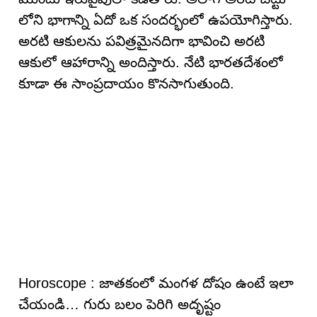
లోని భాగాన్ని ఏదో ఒక సందర్భంలో ఉపయోగిస్తారు.
అరటి ఆకులను పవిత్రమైనదిగా భావించి అరటి
ఆకులో ఆహారాన్ని అందిస్తారు. నేటి భారతదేశంలో
కూడా ఈ సాంప్రదాయం కొనసాగుతుంది.
Horoscope : జాతకంలో మంగళ దోషం ఉంటే ఇలా
చేయండి… గురు బలం పెరిగి అదృష్టం