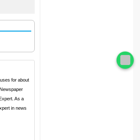
uses for about
y Newspaper
Expert. As a
expert in news