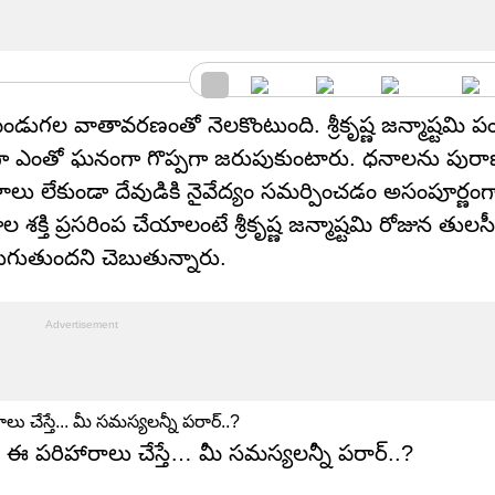
గల వాతావరణంతో నెలకొంటుంది. శ్రీకృష్ణ జన్మాష్టమి 
తంగా ఎంతో ఘనంగా గొప్పగా జరుపుకుంటారు. ధనాలను పురా
లసీదళాలు లేకుండా దేవుడికి నైవేద్యం సమర్పించడం అసంపూర్ణం
శక్తి ప్రసరింప చేయాలంటే శ్రీకృష్ణ జన్మాష్టమి రోజున తుల
జరుగుతుందని చెబుతున్నారు.
 ఈ పరిహారాలు చేస్తే… మీ సమస్యలన్నీ పరార్..?