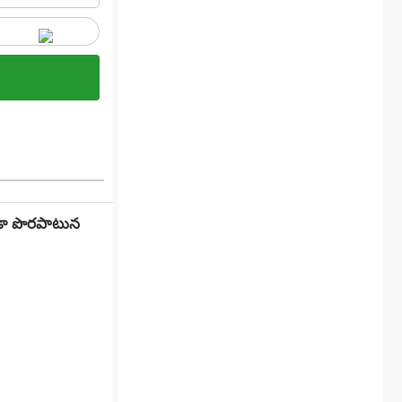
డా పొరపాటున