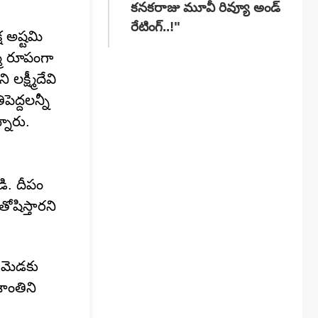
కనకరాజు మూవీ రివ్యూ అండ్
రేటింగ్‌..!"
ష అష్టమి
మీ రూపంగా
లక్ష్మీదేవి
ెద్దలన్నీ
నారు.
డి. దీపం
ోషిస్తారని
ే మెడకు
ాంతిని