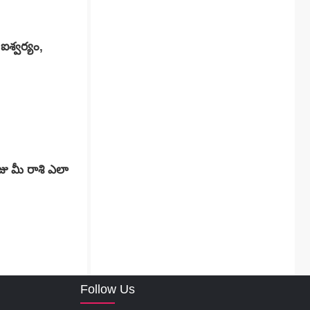
ఐశ్వర్యం,
ు మీ రాశి ఎలా
Follow Us