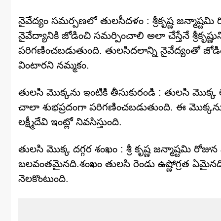
నైవేద్యం సమర్పణలో తులసీదళం : శ్రీకృష్ణ జన్మాష్టమి 
నైవేద్యానికి జోడించి సమర్పించాలి అలా చేస్తేనే శ్రీ
పరిగణించబడుతుంది. తులసిదలాన్ని నైవేద్యంతో జోడించి శ్రీ
వింటారని నమ్మకం.
తులసి మొక్కను ఇంటికి తీసుకురండి : తులసి మొక్క ల
చాలా శుభప్రదంగా పరిగణించబడుతుంది. ఈ మొక్కను ఇంట
లక్ష్మీదేవి ఇంట్లో నివసిస్తుంది.
తులసి మొక్క దగ్గర శంఖం : శ్రీ కృష్ణ జన్మాష్టమి ర
బలవంతమైనది.శంఖం తులసి రెండు ఉష్ణోగ్రత ఏమైనది ఈ 
నెలకొంటుంది.