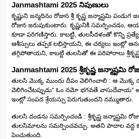
Janmashtami 2025 నిపుణులు
కృష్ణుని జన్మదినం రోజున శ్రీ కృష్ణ జన్మాష్టమి పండు
రోజున జరుపుకుంటారు. కృష్ణునికి సమర్పించడం, ఆయన 
కూడా పరిగణిస్తారు. కాబట్టి, తులసీదళంతో కొన్ని ప్రత్యేక 
ఆశీస్సులు తప్పక లభిస్తాయని, ఈ చర్యలు ఇంట్లో ఆనందా
తగ్గిపోతాయని, కాబట్టి తులసితో ఈ పరిహారాలు శ్రీకృ
Janmashtami 2025 శ్రీకృష్ణ జన్మాష్టమి రో
తులసి మొక్క ముందు దీపం వెలిగించాలి : ఆ మొక్క దగ్
వెలిగించేటప్పుడు” ఓం నమో భగవతే వాసుదేవాయ” అనే మ
ఇంట్లో సంపద శ్రేయస్సు పెరుగుతుందని నమ్ముతారు.
తులసి దండను సమర్పించండి : శ్రీకృష్ణ జన్మాష్టమి రోజు
తులసిమాలను సమర్పించవచ్చు. అతని పాదాల వద్ద 
పెంచుతుంది.