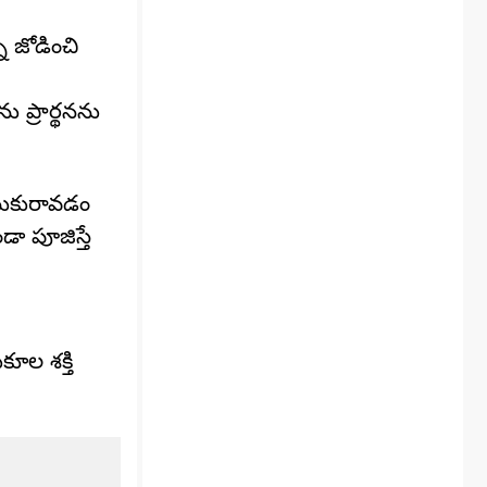
ి జోడించి
ను ప్రార్థనను
ీసుకురావడం
ా పూజిస్తే
ూల శక్తి