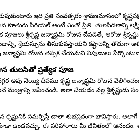
గ జరుపుకుంటారు ఇది ప్రతి సంవత్సరం శ్రావణమాసంలో కృష్ణపక్
కూతురు సీరియల్ అంటే ఎంతో ప్రీతి. తులసిదలాన్ని లక్ష్
పూజలు శ్రీకృష్ణ జన్మాష్టమి రోజున చేపడితే, ఆరోజు శ్రీకృష్ణుని 
న్ని, శ్రేయస్సును తీసుకువస్తాయని కష్టాలన్నీ తోడుగా అతిప
ష్ణ జన్మాష్టమి రోజున తప్పక చేయమని నిపుణులు పేర్కొంటున్
జున తులసితో ప్రత్యేక పూజ
గర ఆవు నెయ్యి దీపము కృష్ణ జన్మాష్టమి రోజున వెలిగించం
ంత్రాన్ని జపించండి. అలా చేయడం వల్ల శ్రీకృష్ణుడు సంత
న కృష్ణునికి సమర్పిస్తే చాలా శుభప్రదంగా భావిస్తారు. అలాగ
కూడా ఉండవచ్చు. ఈ పరిహారాలు మీ జీవితంలో ఆనందం, శ