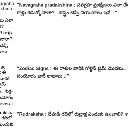
"Navagraha pradakshina : నవగ్రహ ప్రదక్షిణలు ఎలా చ
కాళ్లు కడుక్కోవాలా? ..శాస్త్రం చెప్పే నియమాలు ఇవే..!"
"Zodiac Signs : ఈ రాశుల వారికి గోల్డెన్ టైమ్ మొదలు.. శు
సంయోగం భారీ లాభాలు..!"
"Rudraksha : దేవుడి గదిలో రుద్రాక్ష ఎందుకు ఉంచాలి? శాస్త