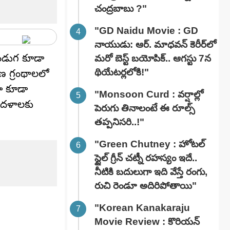
చంద్రబాబు ?"
"GD Naidu Movie : GD
నాయుడు: ఆర్. మాధవన్‌ కెరీర్‌లో
పండుగ కూడా
మరో బెస్ట్ బయోపిక్.. ఆగస్టు 7న
థియేటర్లలోకి!"
ణ గ్రంథాలలో
గా కూడా
"Monsoon Curd : వర్షాల్లో
సీదళాలకు
పెరుగు తినాలంటే ఈ రూల్స్
తప్పనిసరి..!"
"Green Chutney : హోటల్
స్టైల్ గ్రీన్ చట్నీ రహస్యం ఇదే..
నీటికి బదులుగా ఇది వేస్తే రంగు,
రుచి రెండూ అదిరిపోతాయి"
"Korean Kanakaraju
Movie Review : కొరియన్