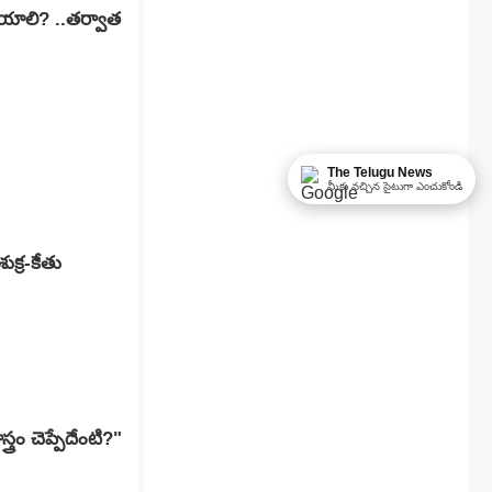
ేయాలి? ..తర్వాత
The Telugu News
మీకు నచ్చిన సైటుగా ఎంచుకోండి
క్ర-కేతు
్రం చెప్పేదేంటి?"