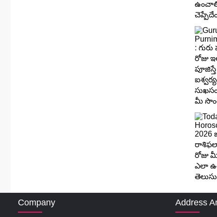
Company
Address A