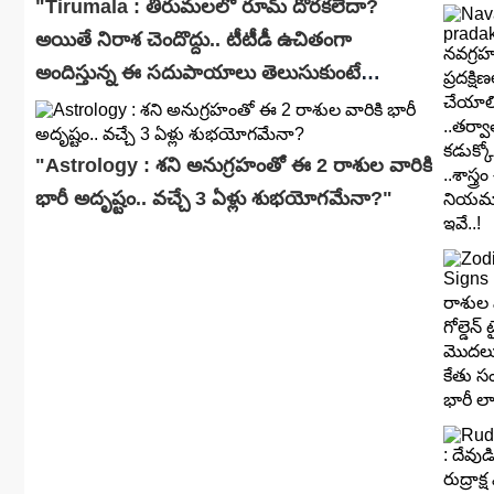
"Tirumala : తిరుమలలో రూమ్ దొరకలేదా?
అయితే నిరాశ చెందొద్దు.. టీటీడీ ఉచితంగా
అందిస్తున్న ఈ సదుపాయాలు తెలుసుకుంటే
ఆశ్చర్యపోతారు!"
"Astrology : శని అనుగ్రహంతో ఈ 2 రాశుల వారికి
భారీ అదృష్టం.. వచ్చే 3 ఏళ్లు శుభయోగమేనా?"