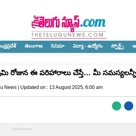
ధ్ర‌ప్ర‌దేశ్‌
తెలంగాణ‌
సినిమా
విద్యా - ఉద్యోగం
స్పోర్ట్స్‌
ఆ
టమి రోజున ఈ పరిహారాలు చేస్తే… మీ సమస్యలన్నీ
gu News | Updated on : 13 August 2025, 6:00 am