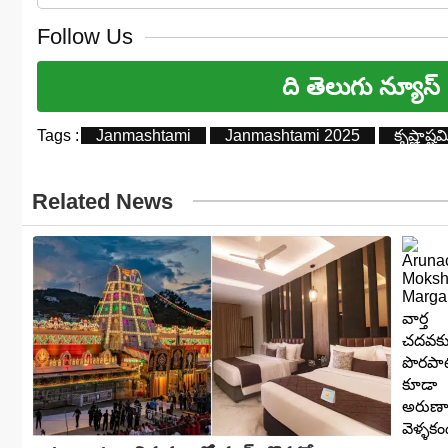
Follow Us
ది తెలుగు న్యూస్
Tags :
Janmashtami
Janmashtami 2025
కృష్ణాష్టమ
Related News