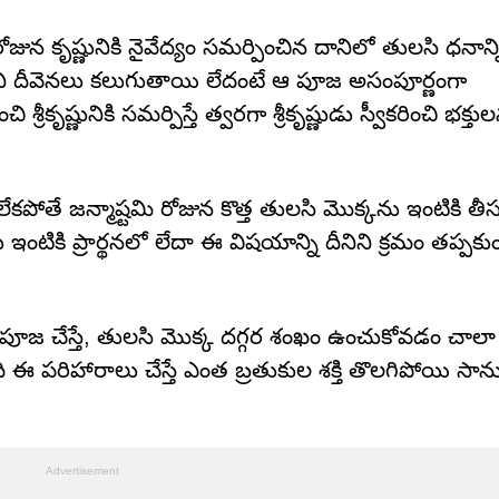
రోజున కృష్ణునికి నైవేద్యం సమర్పించిన దానిలో తులసి ధనాన్న
కృష్ణుని దీవెనలు కలుగుతాయి లేదంటే ఆ పూజ అసంపూర్ణంగా
కృష్ణునికి సమర్పిస్తే త్వరగా శ్రీకృష్ణుడు స్వీకరించి భక్తుల
ేకపోతే జన్మాష్టమి రోజున కొత్త తులసి మొక్కను ఇంటికి త
ికి ప్రార్థనలో లేదా ఈ విషయాన్ని దీనిని క్రమం తప్పకుండ
ోజున పూజ చేస్తే, తులసి మొక్క దగ్గర శంఖం ఉంచుకోవడం చాలా
పరిహారాలు చేస్తే ఎంత బ్రతుకుల శక్తి తొలగిపోయి సానుక