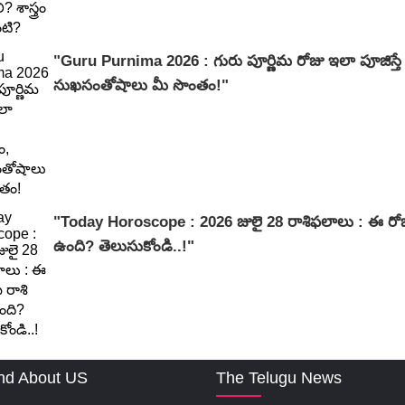
"Guru Purnima 2026 : గురు పూర్ణిమ రోజు ఇలా పూజిస్తే 
సుఖసంతోషాలు మీ సొంతం!"
"Today Horoscope : 2026 జులై 28 రాశిఫలాలు : ఈ రోజ
ఉంది? తెలుసుకోండి..!"
nd About US
The Telugu News