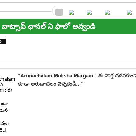
వాట్సాప్ ఛానల్ ని ఫాలో అవ్వండి
ి
"Arunachalam Moksha Margam : ఈ వార్త చదవకుం
కూడా అరుణాచలం వెళ్ళకండి..!"