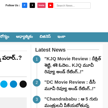
×
Follow Us :
F
X
Insta
▶
రోగ్యం
ఆధ్యాత్మికం
బిజినెస్
ఇంకా
Latest News
 పరార్..?
"KJQ Movie Review : దీక్షిత్
శెట్టి, శశి ఓదెల.. KJQ మూవీ
రివ్యూ అండ్ రేటింగ్‌..!"
"DC Movie Review : డీసీ
మూవీ రివ్యూ అండ్ రేటింగ్‌..!"
"Chandrababu : ఆ 5 గురు
మంత్రులనీ పీకేయబోతున్న