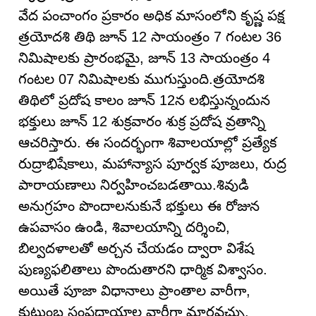
వేద పంచాంగం ప్రకారం అధిక మాసంలోని కృష్ణ పక్ష
త్రయోదశి తిథి జూన్ 12 సాయంత్రం 7 గంటల 36
నిమిషాలకు ప్రారంభమై, జూన్ 13 సాయంత్రం 4
గంటల 07 నిమిషాలకు ముగుస్తుంది.త్రయోదశి
తిథిలో ప్రదోష కాలం జూన్ 12న లభిస్తున్నందున
భక్తులు జూన్ 12 శుక్రవారం శుక్ర ప్రదోష వ్రతాన్ని
ఆచరిస్తారు. ఈ సందర్భంగా శివాలయాల్లో ప్రత్యేక
రుద్రాభిషేకాలు, మహాన్యాస పూర్వక పూజలు, రుద్ర
పారాయణాలు నిర్వహించబడతాయి.శివుడి
అనుగ్రహం పొందాలనుకునే భక్తులు ఈ రోజున
ఉపవాసం ఉండి, శివాలయాన్ని దర్శించి,
బిల్వదళాలతో అర్చన చేయడం ద్వారా విశేష
పుణ్యఫలితాలు పొందుతారని ధార్మిక విశ్వాసం.
అయితే పూజా విధానాలు ప్రాంతాల వారీగా,
కుటుంబ సంప్రదాయాల వారీగా మారవచ్చు.