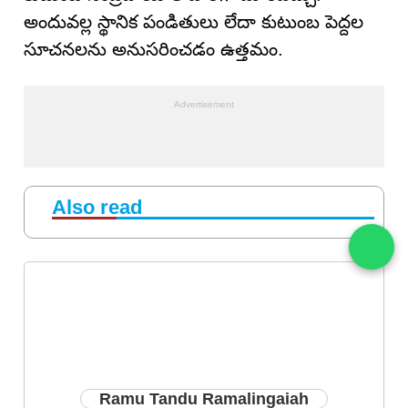
అందువల్ల స్థానిక పండితులు లేదా కుటుంబ పెద్దల
సూచనలను అనుసరించడం ఉత్తమం.
Also read
Ramu Tandu Ramalingaiah