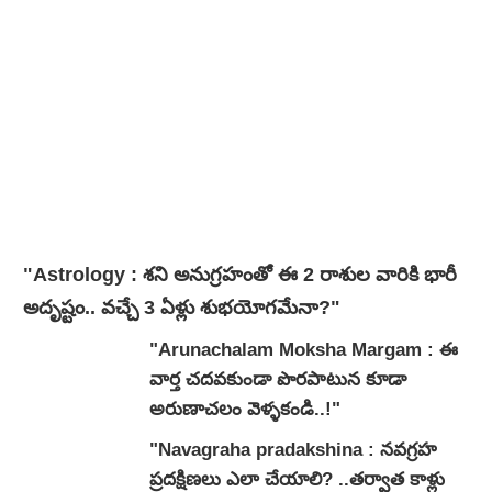
"Astrology : శని అనుగ్రహంతో ఈ 2 రాశుల వారికి భారీ
అదృష్టం.. వచ్చే 3 ఏళ్లు శుభయోగమేనా?"
"Arunachalam Moksha Margam : ఈ
వార్త చదవకుండా పొరపాటున కూడా
అరుణాచలం వెళ్ళకండి..!"
"Navagraha pradakshina : నవగ్రహ
ప్రదక్షిణలు ఎలా చేయాలి? ..తర్వాత కాళ్లు