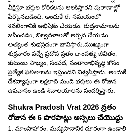
వీక్షిస్తూ భక్తుల కోరికలను ఆలకిస్తారని పురాణాల్లో
పేర్కొనబడింది. అందుకే ఈ సమయంలో
శివలింగానికి అభిషేకం చేయడం, రుద్రనామాలను
జపించడం, బిల్వదళాలతో అర్చన చేయడం
అత్యంత శుభప్రదంగా భావిస్తారు.ముఖ్యంగా
శుక్రవారం వచ్చే ప్రదోష వ్రతం దాంపత్య జీవితం,
కుటుంబ సౌఖ్యం, సంపద, సంతానాభివృద్ధి కోసం
ప్రత్యేక ఫలితాలను ఇస్తుందని విశ్వసిస్తారు. అందుకే
దేశవ్యాప్తంగా లక్షలాది మంది భక్తులు ఈ రోజున
ఉపవాసం ఉండి శివాలయాలను సందర్శిస్తారు.
Shukra Pradosh Vrat 2026 వ్రతం
రోజున ఈ 6 పొరపాట్లు అస్సలు చేయొద్దు
1. మాంసాహారం, మద్యపానానికి దూరంగా ఉండాలి