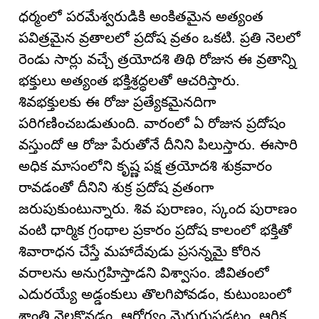
ధర్మంలో పరమేశ్వరుడికి అంకితమైన అత్యంత
పవిత్రమైన వ్రతాలలో ప్రదోష వ్రతం ఒకటి. ప్రతి నెలలో
రెండు సార్లు వచ్చే త్రయోదశి తిథి రోజున ఈ వ్రతాన్ని
భక్తులు అత్యంత భక్తిశ్రద్ధలతో ఆచరిస్తారు.
శివభక్తులకు ఈ రోజు ప్రత్యేకమైనదిగా
పరిగణించబడుతుంది. వారంలో ఏ రోజున ప్రదోషం
వస్తుందో ఆ రోజు పేరుతోనే దీనిని పిలుస్తారు. ఈసారి
అధిక మాసంలోని కృష్ణ పక్ష త్రయోదశి శుక్రవారం
రావడంతో దీనిని శుక్ర ప్రదోష వ్రతంగా
జరుపుకుంటున్నారు. శివ పురాణం, స్కంద పురాణం
వంటి ధార్మిక గ్రంథాల ప్రకారం ప్రదోష కాలంలో భక్తితో
శివారాధన చేస్తే మహాదేవుడు ప్రసన్నమై కోరిన
వరాలను అనుగ్రహిస్తాడని విశ్వాసం. జీవితంలో
ఎదురయ్యే అడ్డంకులు తొలగిపోవడం, కుటుంబంలో
శాంతి నెలకొనడం, ఆరోగ్యం మెరుగుపడటం, ఆర్థిక