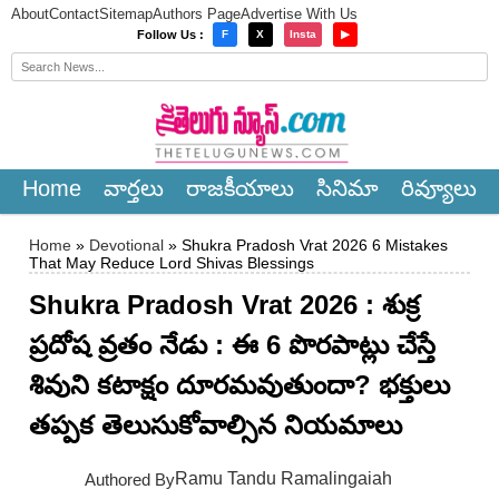
About
Contact
Sitemap
Authors Page
Advertise With Us
×
Follow Us :
F
X
Insta
▶
Home
వార్త‌లు
రాజ‌కీయాలు
సినిమా
రివ్యూలు
Home
»
Devotional
» Shukra Pradosh Vrat 2026 6 Mistakes
That May Reduce Lord Shivas Blessings
Shukra Pradosh Vrat 2026 : శుక్ర
ప్రదోష వ్రతం నేడు : ఈ 6 పొరపాట్లు చేస్తే
శివుని కటాక్షం దూరమవుతుందా? భక్తులు
తప్పక తెలుసుకోవాల్సిన నియమాలు
Ramu Tandu Ramalingaiah
Authored By