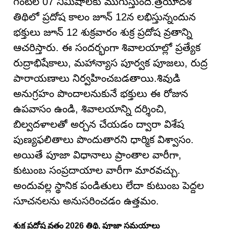
గంటల 07 నిమిషాలకు ముగుస్తుంది.త్రయోదశి
తిథిలో ప్రదోష కాలం జూన్ 12న లభిస్తున్నందున
భక్తులు జూన్ 12 శుక్రవారం శుక్ర ప్రదోష వ్రతాన్ని
ఆచరిస్తారు. ఈ సందర్భంగా శివాలయాల్లో ప్రత్యేక
రుద్రాభిషేకాలు, మహాన్యాస పూర్వక పూజలు, రుద్ర
పారాయణాలు నిర్వహించబడతాయి.శివుడి
అనుగ్రహం పొందాలనుకునే భక్తులు ఈ రోజున
ఉపవాసం ఉండి, శివాలయాన్ని దర్శించి,
బిల్వదళాలతో అర్చన చేయడం ద్వారా విశేష
పుణ్యఫలితాలు పొందుతారని ధార్మిక విశ్వాసం.
అయితే పూజా విధానాలు ప్రాంతాల వారీగా,
కుటుంబ సంప్రదాయాల వారీగా మారవచ్చు.
అందువల్ల స్థానిక పండితులు లేదా కుటుంబ పెద్దల
సూచనలను అనుసరించడం ఉత్తమం.
శుక్ర ప్రదోష వ్రతం 2026 తిథి, పూజా సమయాలు