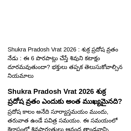
Shukra Pradosh Vrat 2026 : శుక్ర ప్రదోష వ్రతం
నేడు : ఈ 6 పొరపాట్లు చేస్తే శివుని కటాక్షం
దూరమవుతుందా? భక్తులు తప్పక తెలుసుకోవాల్సిన
నియమాలు
Shukra Pradosh Vrat 2026 శుక్ర
ప్రదోష వ్రతం ఎందుకు అంత ముఖ్యమైనది?
ప్రదోష కాలం అనేది సూర్యాస్తమయం ముందు,
తరువాత ఉండే పవిత్ర సమయం. ఈ సమయంలో
కైలాసంలో శివపార్వతులు ఆనంద తాండవాన్ని