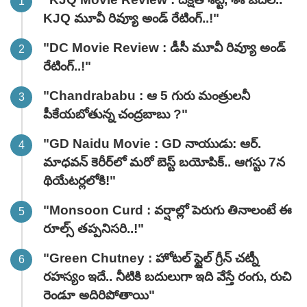
KJQ మూవీ రివ్యూ అండ్ రేటింగ్‌..!"
"DC Movie Review : డీసీ మూవీ రివ్యూ అండ్
రేటింగ్‌..!"
"Chandrababu : ఆ 5 గురు మంత్రులనీ
పీకేయబోతున్న చంద్రబాబు ?"
"GD Naidu Movie : GD నాయుడు: ఆర్.
మాధవన్‌ కెరీర్‌లో మరో బెస్ట్ బయోపిక్.. ఆగస్టు 7న
థియేటర్లలోకి!"
"Monsoon Curd : వర్షాల్లో పెరుగు తినాలంటే ఈ
రూల్స్ తప్పనిసరి..!"
"Green Chutney : హోటల్ స్టైల్ గ్రీన్ చట్నీ
రహస్యం ఇదే.. నీటికి బదులుగా ఇది వేస్తే రంగు, రుచి
రెండూ అదిరిపోతాయి"