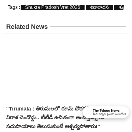
Tags :
Shukra Pradosh Vrat 2026
శివారాధన
శుక్ర ప్
Related News
"Tirumala : తిరుమలలో రూమ్ దొరకలేదా? అయితే
The Telugu News
మీకు నచ్చిన సైటుగా ఎంచుకోండి
నిరాశ చెందొద్దు.. టీటీడీ ఉచితంగా అందిస్తున్న ఈ
సదుపాయాలు తెలుసుకుంటే ఆశ్చర్యపోతారు!"