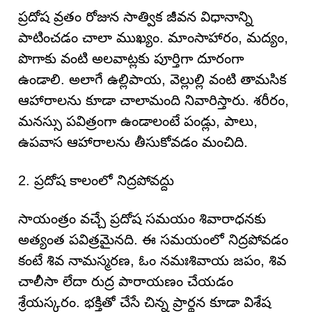
ప్రదోష వ్రతం రోజున సాత్విక జీవన విధానాన్ని
పాటించడం చాలా ముఖ్యం. మాంసాహారం, మద్యం,
పొగాకు వంటి అలవాట్లకు పూర్తిగా దూరంగా
ఉండాలి. అలాగే ఉల్లిపాయ, వెల్లుల్లి వంటి తామసిక
ఆహారాలను కూడా చాలామంది నివారిస్తారు. శరీరం,
మనస్సు పవిత్రంగా ఉండాలంటే పండ్లు, పాలు,
ఉపవాస ఆహారాలను తీసుకోవడం మంచిది.
2. ప్రదోష కాలంలో నిద్రపోవద్దు
సాయంత్రం వచ్చే ప్రదోష సమయం శివారాధనకు
అత్యంత పవిత్రమైనది. ఈ సమయంలో నిద్రపోవడం
కంటే శివ నామస్మరణ, ఓం నమఃశివాయ జపం, శివ
చాలీసా లేదా రుద్ర పారాయణం చేయడం
శ్రేయస్కరం. భక్తితో చేసే చిన్న ప్రార్థన కూడా విశేష