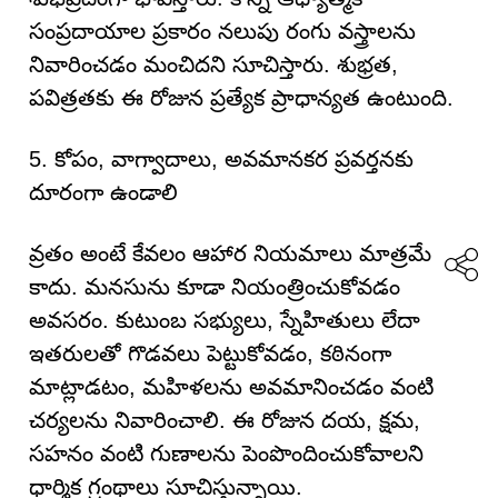
సంప్రదాయాల ప్రకారం నలుపు రంగు వస్త్రాలను
నివారించడం మంచిదని సూచిస్తారు. శుభ్రత,
పవిత్రతకు ఈ రోజున ప్రత్యేక ప్రాధాన్యత ఉంటుంది.
5. కోపం, వాగ్వాదాలు, అవమానకర ప్రవర్తనకు
దూరంగా ఉండాలి
వ్రతం అంటే కేవలం ఆహార నియమాలు మాత్రమే
కాదు. మనసును కూడా నియంత్రించుకోవడం
అవసరం. కుటుంబ సభ్యులు, స్నేహితులు లేదా
ఇతరులతో గొడవలు పెట్టుకోవడం, కఠినంగా
మాట్లాడటం, మహిళలను అవమానించడం వంటి
చర్యలను నివారించాలి. ఈ రోజున దయ, క్షమ,
సహనం వంటి గుణాలను పెంపొందించుకోవాలని
ధార్మిక గ్రంథాలు సూచిస్తున్నాయి.