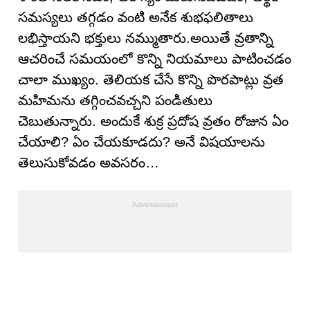
సమస్యలు తగ్గడం వంటి అనేక శుభఫలితాలు
లభిస్తాయని భక్తులు నమ్ముతారు.అయితే వ్రతాన్ని
ఆచరించే సమయంలో కొన్ని నియమాలు పాటించడం
చాలా ముఖ్యం. తెలియక చేసే కొన్ని పొరపాట్లు వ్రత
మహిమను తగ్గించవచ్చని పండితులు
చెబుతున్నారు. అందుకే శుక్ర ప్రదోష వ్రతం రోజున ఏం
చేయాలి? ఏం చేయకూడదు? అనే విషయాలను
తెలుసుకోవడం అవసరం…