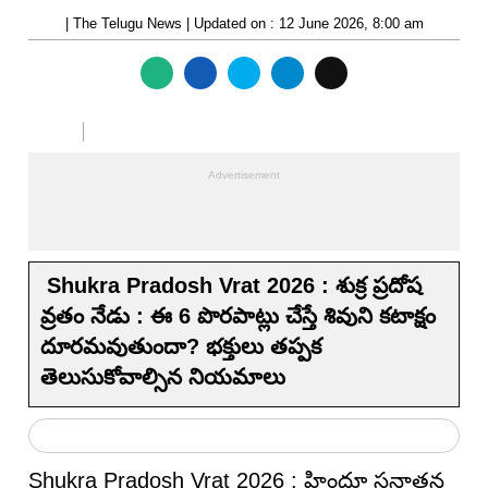
| The Telugu News | Updated on : 12 June 2026, 8:00 am
Shukra Pradosh Vrat 2026 : శుక్ర ప్రదోష
వ్రతం నేడు : ఈ 6 పొరపాట్లు చేస్తే శివుని కటాక్షం
దూరమవుతుందా? భక్తులు తప్పక
తెలుసుకోవాల్సిన నియమాలు
Shukra Pradosh Vrat 2026 : హిందూ సనాతన