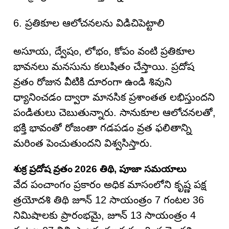
6. ప్రతికూల ఆలోచనలను విడిచిపెట్టాలి
అసూయ, ద్వేషం, లోభం, కోపం వంటి ప్రతికూల
భావనలు మనసును కలుషితం చేస్తాయి. ప్రదోష
వ్రతం రోజున వీటికి దూరంగా ఉండి శివుని
ధ్యానించడం ద్వారా మానసిక ప్రశాంతత లభిస్తుందని
పండితులు చెబుతున్నారు. సానుకూల ఆలోచనలతో,
భక్తి భావంతో రోజంతా గడపడం వ్రత ఫలితాన్ని
మరింత పెంచుతుందని విశ్వసిస్తారు.
శుక్ర ప్రదోష వ్రతం 2026 తిథి, పూజా సమయాలు
వేద పంచాంగం ప్రకారం అధిక మాసంలోని కృష్ణ పక్ష
త్రయోదశి తిథి జూన్ 12 సాయంత్రం 7 గంటల 36
నిమిషాలకు ప్రారంభమై, జూన్ 13 సాయంత్రం 4