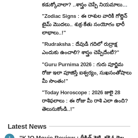
కడుక్కోవాలా? ..శాస్త్రం చెప్పే నియమాలు
ఇవే..!"
"Zodiac Signs : ఈ రాశుల వారికి గోల్డెన్
టైమ్ మొదలు.. శుక్ర-కేతు సంయోగం భారీ
లాభాలు..!"
"Rudraksha : దేవుడి గదిలో రుద్రాక్ష
ఎందుకు ఉంచాలి? శాస్త్రం చెప్పేదేంటి?"
"Guru Purnima 2026 : గురు పూర్ణిమ
రోజు ఇలా పూజిస్తే ఐశ్వర్యం, సుఖసంతోషాలు
మీ సొంతం!"
"Today Horoscope : 2026 జులై 28
రాశిఫలాలు : ఈ రోజు మీ రాశి ఎలా ఉంది?
తెలుసుకోండి..!"
Latest News
"KJQ Movie Review : దీక్షిత్ శెట్టి, శశి ఓదెల..