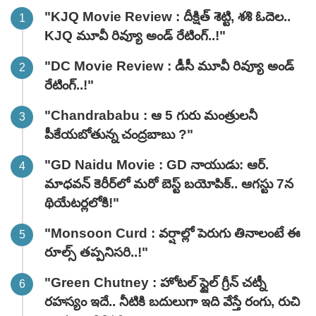
"KJQ Movie Review : దీక్షిత్ శెట్టి, శశి ఓదెల..
KJQ మూవీ రివ్యూ అండ్ రేటింగ్‌..!"
"DC Movie Review : డీసీ మూవీ రివ్యూ అండ్
రేటింగ్‌..!"
"Chandrababu : ఆ 5 గురు మంత్రులనీ
పీకేయబోతున్న చంద్రబాబు ?"
"GD Naidu Movie : GD నాయుడు: ఆర్.
మాధవన్‌ కెరీర్‌లో మరో బెస్ట్ బయోపిక్.. ఆగస్టు 7న
థియేటర్లలోకి!"
"Monsoon Curd : వర్షాల్లో పెరుగు తినాలంటే ఈ
రూల్స్ తప్పనిసరి..!"
"Green Chutney : హోటల్ స్టైల్ గ్రీన్ చట్నీ
రహస్యం ఇదే.. నీటికి బదులుగా ఇది వేస్తే రంగు, రుచి