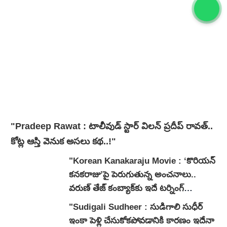
"Pradeep Rawat : టాలీవుడ్ స్టార్ విలన్ ప్రదీప్ రావత్..
కోట్ల ఆస్తి వెనుక అసలు కథ..!"
"Korean Kanakaraju Movie : ‘కొరియన్
కనకరాజు’పై పెరుగుతున్న అంచనాలు..
వరుణ్ తేజ్ కంబ్యాక్‌కు ఇదే టర్నింగ్
పాయింట్ అవుతుందా?"
"Sudigali Sudheer : సుడిగాలి సుధీర్
ఇంకా పెళ్లి చేసుకోకపోవడానికి కారణం ఇదేనా