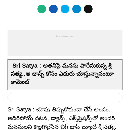
Sri Satya : అత‌నిపై మ‌న‌సు పారేసుకున్న శ్రీ
స‌త్య‌..ఆ ఛాన్స్ కోసం ఎదురు చూస్తున్నానంటూ
కామెంట్
Sri Satya : చూపు తిప్పుకోకుండా చేసే అందం..
అదిరిపోయే నటన, డ్యాన్స్, ఎక్స్‌ప్రెషన్స్‌తో అందరి
మ‌న‌సుల‌ని కొల్ల‌గొట్టేసిన బిగ్ బాస్ బ్యూటీ శ్రీ స‌త్య‌.