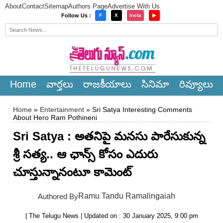
About
Contact
Sitemap
Authors Page
Advertise With Us
×
Follow Us :
F
X
Insta
▶
Home
వార్త‌లు
రాజ‌కీయాలు
సినిమా
రివ్యూలు
Home
»
Entertainment
» Sri Satya Interesting Comments
About Hero Ram Pothineni
Sri Satya : అత‌నిపై మ‌న‌సు పారేసుకున్న
శ్రీ స‌త్య‌.. ఆ ఛాన్స్ కోసం ఎదురు
చూస్తున్నానంటూ కామెంట్
Ramu Tandu Ramalingaiah
Authored By
| The Telugu News | Updated on : 30 January 2025, 9:00 pm