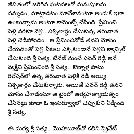
జీవితంలో జరిగిన ఘటనలతో మనుషులను
నమ్మడం, మాట్లాడటం మానేశానంటూ అందుకే ఇలా
ఉంటున్నాను అంటూ కామెంట్స్ చేసింది. ప్రేమించి
పెళ్లి వరకూ వెళ్లి.. నిశ్చితార్ధం చేసుకున్న తరువాత
పెళ్లి చెడిపోవడం.. ఆ ప్రేమించినోడే తనని మోసం
చేయడంతో పెళ్లి పీటలు ఎక్కకుండానే పెళ్లిని క్యాన్సిల్
చేసుకుంది శ్రీ సత్య. టీనేజ్ నుంచే పవన్ రెడ్డి అనే
వ్యక్తిని ప్రేమించింది శ్రీ సత్య.. కొన్నాళ్ల పాటు
రిలేషన్‌లో ఉన్న తరువాత పెళ్లికి రెడీ అయ్యి
నిశ్చితార్ధం చేసుకున్నారు. అయితే పవన్ రెడ్డి తనని
మోసం చేశాడంటూ ఆ టైంలో ఆత్మహత్యాయత్నం
చేసినట్టు కూడా ఓ ఇంటర్వ్యూలో చెప్పుకుని ఏడ్చింది
శ్రీ సత్య.
ఈ మ‌ధ్య శ్రీ స‌త్య‌.. మొహబూబ్‌తో కలిసి ప్రైవేట్