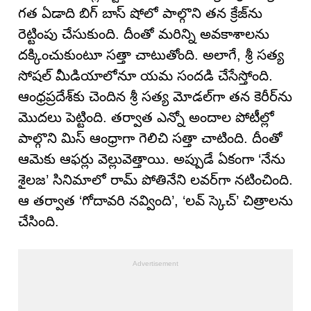
గత ఏడాది బిగ్ బాస్ షోలో పాల్గొని తన క్రేజ్‌ను
రెట్టింపు చేసుకుంది. దీంతో మరిన్ని అవకాశాలను
దక్కించుకుంటూ సత్తా చాటుతోంది. అలాగే, శ్రీ సత్య
సోషల్ మీడియాలోనూ యమ సందడి చేసేస్తోంది.
ఆంధ్రప్రదేశ్‌కు చెందిన శ్రీ సత్య మోడల్‌గా తన కెరీర్‌ను
మొదలు పెట్టింది. తర్వాత ఎన్నో అందాల పోటీల్లో
పాల్గొని మిస్ ఆంధ్రాగా గెలిచి సత్తా చాటింది. దీంతో
ఆమెకు ఆఫర్లు వెల్లువెత్తాయి. అప్పుడే ఏకంగా ‘నేను
శైలజ’ సినిమాలో రామ్ పోతినేని లవర్‌గా నటించింది.
ఆ తర్వాత ‘గోదావరి నవ్వింది’, ‘లవ్ స్కెచ్’ చిత్రాలను
చేసింది.