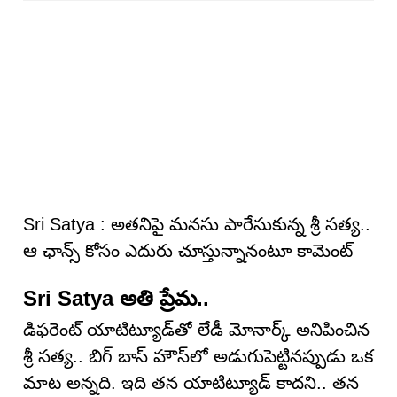
Sri Satya : అత‌నిపై మ‌న‌సు పారేసుకున్న శ్రీ స‌త్య‌..
ఆ ఛాన్స్ కోసం ఎదురు చూస్తున్నానంటూ కామెంట్
Sri Satya అతి ప్రేమ‌..
డిఫరెంట్ యాటిట్యూడ్‌తో లేడీ మోనార్క్ అనిపించిన‌
శ్రీ సత్య.. బిగ్ బాస్ హౌస్‌లో అడుగుపెట్టినప్పుడు ఒక
మాట అన్నది. ఇది తన యాటిట్యూడ్ కాదని.. తన