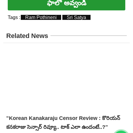
ఫాలో అవ్వండి
Tags :
Ram Pothineni
Sri Satya
Related News
"Korean Kanakaraju Censor Review : కొరియన్
కనకరాజు సెన్సార్ రివ్యూ.. టాక్ ఎలా ఉందంటే..?"