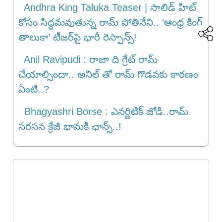
Andhra King Taluka Teaser | సాలిడ్ హిట్
కోసం సిద్ధమవుతున్న రామ్ పోతినేని.. ‘ఆంధ్ర కింగ్
తాలుకా’ టీజర్‌పై భారీ రెస్పాన్స్!
Anil Ravipudi : రాజా ది గ్రేట్ రామ్
చేయాల్సిందా.. అనిల్ తో రామ్ గొడవకు కారణం
ఏంటి..?
Bhagyashri Borse : ఎనర్జిటిక్ జోడి..రామ్
స‌ర‌స‌న క్రేజీ భామ‌కి ఛాన్స్..!