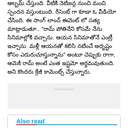
ఆల్బమ్ చేస్తుంది. వీటికి నెటిజన్ల నుంచి మంచి
స్పందన వస్తుంటుంది. రీసెంట్ గా కూడా ఓ వీడియో
చేసింది. ఈ సాంగ్ లాంచ్ ఈవెంట్ లో సత్య
మాట్లాడుతూ.. “రామ్ పోతినేని కోసమే నేను
సినిమాల్లోకి వచ్చాను. ఆయన సినిమాతోనే ఎంట్రీ
ఇచ్చాను. మళ్లీ ఆయనతో కలిసి నటించే అదృష్టం
కోసం ఎదురుచూస్తున్నాను” అంటూ చెప్పుకు రాగా,
ఆమెకి రామ్ అంటే ఎంత ఇష్ట‌మో అర్ధ‌మ‌వుతుంది.
అని కొంద‌రు క్రేజీ కామెంట్స్ చేస్తున్నారు.
Also read