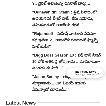
?.. వైరల్ అవుతున్న ధనరాజ్ భార్య
వ్యాఖ్యలు.."
"Udhayanidhi Stalin : త్రిష వివాదంలో
ఉదయనిధికి లీగల్ షాక్.. కేసు నమోదు,
తమిళనాడులో రాజకీయ రగడ.."
"Rajamouli : మహేష్ వారణాసి సినిమా
కథ ఇదేనా ?.. రాజమౌళి మాటలతో ఫ్యాన్స్
ఫుల్ ఖుషీ!"
"Bigg Boss Season 10 : బిగ్ బాస్ సీజన్
10 లోకి అతిపెద్ద తోపుగాడు .. మామూలుగా
ఉండదు ఈ సారి..!"
The Telugu News
మీకు నచ్చిన సైటుగా ఎంచుకోండి
"Jason Sanjay : తండ్రి గురించి ఫైనల్ గా
మాట్లాడాడు .. CM విజయ్ కొడుకు
ఏమన్నాడో చూడండి..!"
Latest News