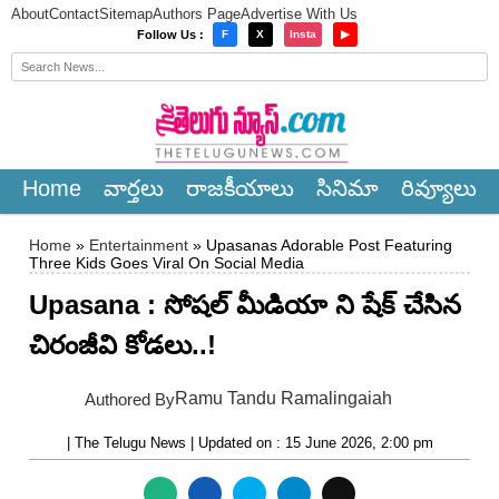
About
Contact
Sitemap
Authors Page
Advertise With Us
×
Follow Us :
F
X
Insta
▶
Home
వార్త‌లు
రాజ‌కీయాలు
సినిమా
రివ్యూలు
Home
»
Entertainment
» Upasanas Adorable Post Featuring
Three Kids Goes Viral On Social Media
Upasana : సోషల్ మీడియా ని షేక్ చేసిన
చిరంజీవి కోడలు..!
Ramu Tandu Ramalingaiah
Authored By
| The Telugu News | Updated on : 15 June 2026, 2:00 pm