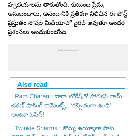
హృదయాలను తాకుతోంది. కుటుంబ ప్రేమ,
అనుబంధాలు, ఆనందానికి ప్రతీకగా నిలిచిన ఈ పోస్ట్
ప్రస్తుతం సోషల్ మీడియాలో వైరల్ అవుతూ అందరి
ప్రశంసలు అందుకుంటోంది.
Also read
Ram Charan : నారా లోకేష్‌తో పోలికపై రామ్
చరణ్ షాకింగ్ కామెంట్స్.. ‘కచ్చితంగా ఉంది’
అంటూ ఓపెన్!
Twinkle Sharma : కొమ్మ ఉయ్యాలా పాట..