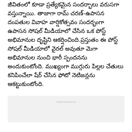
జీవితంలో కూడా ప్రత్యేకమైన సందర్భాలు వరుసగా
వస్తున్నాయి. తాజాగా రామ్ చరణ్-ఉపాసన
దంపతుల వివాహ వార్షికోత్సవం సందర్భంగా
ఉపాసన సోషల్ మీడియాలో చేసిన ఒక పోస్ట్
అభిమానుల దృష్టిని ఆకర్షించింది.ప్రస్తుతం ఈ పోస్ట్
సోషల్ మీడియాలో వైరల్ అవుతూ మెగా
అభిమానుల నుంచి భారీ స్పందనను
అందుకుంటోంది. ముఖ్యంగా ముగ్గురు పిల్లల చేతులు
కనిపించేలా షేర్ చేసిన ఫోటో నెటిజన్లను
ఆకట్టుకుంటోంది.