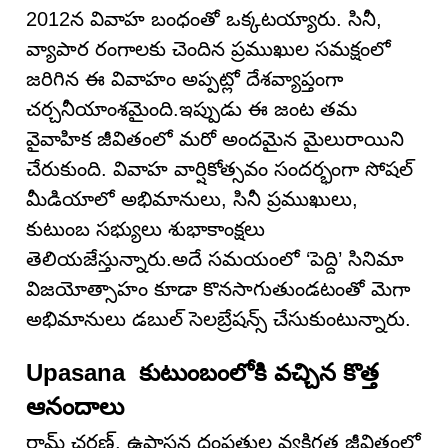
2012న వివాహ బంధంతో ఒక్కటయ్యారు. సినీ,
వ్యాపార రంగాలకు చెందిన ప్రముఖుల సమక్షంలో
జరిగిన ఈ వివాహం అప్పట్లో దేశవ్యాప్తంగా
చర్చనీయాంశమైంది.ఇప్పుడు ఈ జంట తమ
వైవాహిక జీవితంలో మరో అందమైన మైలురాయిని
చేరుకుంది. వివాహ వార్షికోత్సవం సందర్భంగా సోషల్
మీడియాలో అభిమానులు, సినీ ప్రముఖులు,
కుటుంబ సభ్యులు శుభాకాంక్షలు
తెలియజేస్తున్నారు.అదే సమయంలో ‘పెద్ది’ సినిమా
విజయోత్సాహం కూడా కొనసాగుతుండటంతో మెగా
అభిమానులు డబుల్ సెలబ్రేషన్స్ చేసుకుంటున్నారు.
Upasana కుటుంబంలోకి వచ్చిన కొత్త
ఆనందాలు
రామ్ చరణ్, ఉపాసన దంపతుల వ్యక్తిగత జీవితంలో