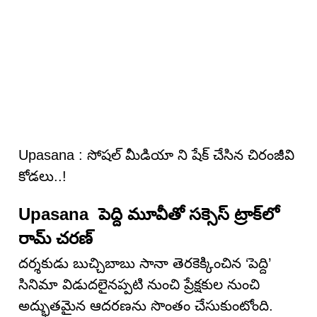
Upasana : సోషల్ మీడియా ని షేక్ చేసిన చిరంజీవి
కోడలు..!
Upasana పెద్ది మూవీతో సక్సెస్ ట్రాక్‌లో
రామ్ చరణ్
దర్శకుడు బుచ్చిబాబు సానా తెరకెక్కించిన ‘పెద్ది’
సినిమా విడుదలైనప్పటి నుంచి ప్రేక్షకుల నుంచి
అద్భుతమైన ఆదరణను సొంతం చేసుకుంటోంది.