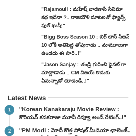
"Rajamouli : మహేష్ వారణాసి సినిమా
కథ ఇదేనా ?.. రాజమౌళి మాటలతో ఫ్యాన్స్
ఫుల్ ఖుషీ!"
"Bigg Boss Season 10 : బిగ్ బాస్ సీజన్
10 లోకి అతిపెద్ద తోపుగాడు .. మామూలుగా
ఉండదు ఈ సారి..!"
"Jason Sanjay : తండ్రి గురించి ఫైనల్ గా
మాట్లాడాడు .. CM విజయ్ కొడుకు
ఏమన్నాడో చూడండి..!"
Latest News
"Korean Kanakaraju Movie Review :
కొరియన్ కనకరాజు మూవీ రివ్యూ అండ్ రేటింగ్‌..!"
"PM Modi : మోదీ కొత్త సోషల్ మీడియా ఛాలెంజ్..