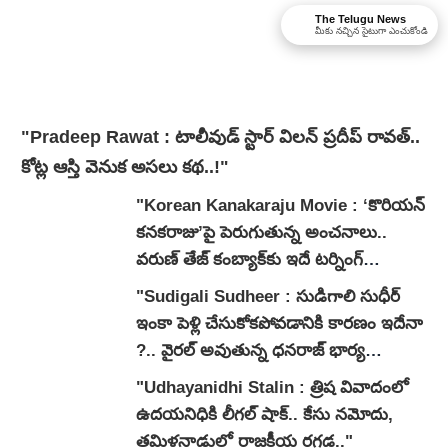
The Telugu News
మీకు నచ్చిన సైటుగా ఎంచుకోండి
"Pradeep Rawat : టాలీవుడ్ స్టార్ విలన్ ప్రదీప్ రావత్..
కోట్ల ఆస్తి వెనుక అసలు కథ..!"
"Korean Kanakaraju Movie : ‘కొరియన్
కనకరాజు’పై పెరుగుతున్న అంచనాలు..
వరుణ్ తేజ్ కంబ్యాక్‌కు ఇదే టర్నింగ్
పాయింట్ అవుతుందా?"
"Sudigali Sudheer : సుడిగాలి సుధీర్
ఇంకా పెళ్లి చేసుకోకపోవడానికి కారణం ఇదేనా
?.. వైరల్ అవుతున్న ధనరాజ్ భార్య
వ్యాఖ్యలు.."
"Udhayanidhi Stalin : త్రిష వివాదంలో
ఉదయనిధికి లీగల్ షాక్.. కేసు నమోదు,
తమిళనాడులో రాజకీయ రగడ.."