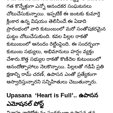
గత కొన్నేళ్లుగా ఎన్నో ఆనందకర సంఘటనలు
చోటుచేసుకున్నాయి. ఇప్పటికే ఈ జంటకు కుమార్తె
క్లింకార ఉన్న విషయం తెలిసిందే.ఈ ఏడాది
ప్రారంభంలో వారి కుటుంబంలో మరో సంతోషకరమైన
ఘట్టం చోటుచేసుకుంది. కవల పిల్లల రాకతో
కుటుంబంలో ఆనందం రెట్టింపైంది. ఈ సందర్భంగా
కుటుంబ సభ్యులు, అభిమానులు హర్షం వ్యక్తం
చేశారు.కొత్త సభ్యుల రాకతో కొణిదెల కుటుంబంలో
ఆనందోత్సాహాలు నెలకొన్నాయి. పిల్లలతో గడిపే ప్రతి
క్షణాన్ని రామ్ చరణ్, ఉపాసన ఎంతో ప్రత్యేకంగా
ఆస్వాదిస్తున్నారని సన్నిహితులు చెబుతున్నారు.
Upasana ‘Heart is Full’.. ఉపాసన
ఎమోషనల్ పోస్ట్
వివాహ వార్షికోత్సవం సందర్భంగా ఉపాసన తన