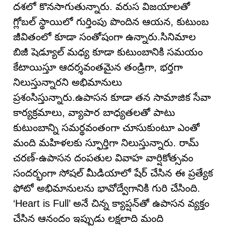
దశలో కొనసాగుతున్నారు. వరుస విజయాలతో
గ్లోబల్ స్థాయిలో గుర్తింపు పొందిన ఆయన, కుటుంబ
జీవితంలో కూడా సంతోషంగా ఉన్నారు.సినిమాల
బిజీ షెడ్యూల్ మధ్య కూడా కుటుంబానికి సమయం
కేటాయిస్తూ ఆదర్శవంతమైన తండ్రిగా, భర్తగా
నిలుస్తున్నారని అభిమానులు
ప్రశంసిస్తున్నారు.ఉపాసన కూడా తన సామాజిక సేవా
కార్యక్రమాలు, వ్యాపార బాధ్యతలతో పాటు
కుటుంబాన్ని సమర్థవంతంగా చూసుకుంటూ ఎంతో
మంది మహిళలకు స్ఫూర్తిగా నిలుస్తున్నారు. రామ్
చరణ్-ఉపాసన దంపతుల వివాహ వార్షికోత్సవం
సందర్భంగా సోషల్ మీడియాలో షేర్ చేసిన ఈ ప్రత్యేక
ఫోటో అభిమానులను భావోద్వేగానికి గురి చేసింది.
‘Heart is Full’ అనే చిన్న క్యాప్షన్‌తో ఉపాసన వ్యక్తం
చేసిన ఆనందం ఇప్పుడు లక్షలాది మంది