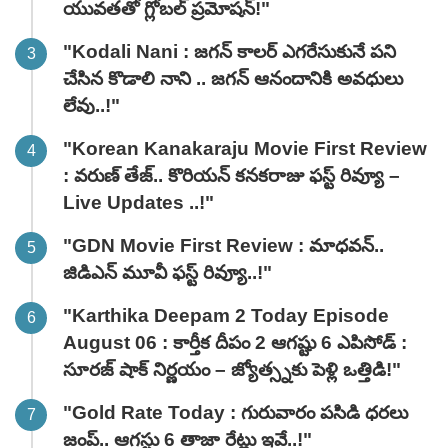
యువతతో గ్లోబల్ ప్రమోషన్!"
"Kodali Nani : జగన్ కాలర్ ఎగరేసుకునే పని
చేసిన కొడాలి నాని .. జగన్ ఆనందానికి అవధులు
లేవు..!"
"Korean Kanakaraju Movie First Review
: వరుణ్ తేజ్.. కొరియన్ కనకరాజు ఫస్ట్ రివ్యూ –
Live Updates ..!"
"GDN Movie First Review : మాధవన్..
జిడిఎన్ మూవీ ఫ‌స్ట్ రివ్యూ..!"
"Karthika Deepam 2 Today Episode
August 06 : కార్తీక దీపం 2 ఆగష్టు 6 ఎపిసోడ్ :
సూరజ్ షాక్ నిర్ణయం – జ్యోత్స్నకు పెళ్లి ఒత్తిడి!"
"Gold Rate Today : గురువారం పసిడి ధరలు
జంప్.. ఆగస్టు 6 తాజా రేట్లు ఇవే..!"