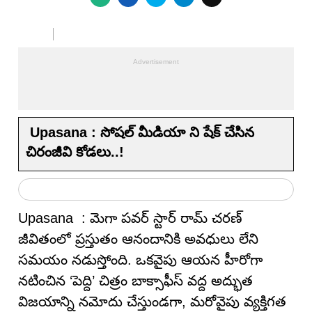
Upasana : సోషల్ మీడియా ని షేక్ చేసిన
చిరంజీవి కోడలు..!
Upasana : మెగా పవర్ స్టార్ రామ్ చరణ్
జీవితంలో ప్రస్తుతం ఆనందానికి అవధులు లేని
సమయం నడుస్తోంది. ఒకవైపు ఆయన హీరోగా
నటించిన ‘పెద్ది’ చిత్రం బాక్సాఫీస్ వద్ద అద్భుత
విజయాన్ని నమోదు చేస్తుండగా, మరోవైపు వ్యక్తిగత