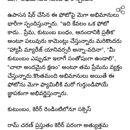
ఉపాసన షేర్ చేసిన ఈ ఫోటోపై మెగా అభిమానులు
భారీగా స్పందిస్తున్నారు. “ఇది కేవలం ఒక ఫోటో
కాదు.. ప్రేమ, కుటుంబ బంధం, ఆనందానికి ప్రతీక”
అంటూ పలువురు కామెంట్లు చేస్తున్నారు.మరికొందరు
“హ్యాపీ మ్యారేజ్ యానివర్సరీ అన్నా-వదినా”, “మీ
కుటుంబం ఎప్పుడూ ఇలాగే సంతోషంగా ఉండాలి”,
“చాలా అందమైన క్షణం” అంటూ తమ ప్రేమను వ్యక్తం
చేస్తున్నారు.కొంతమంది అభిమానులు అయితే ఈ
ఫోటోను మెగా ఫ్యామిలీకి మరో గుర్తుండిపోయే
జ్ఞాపకంగా అభివర్ణిస్తున్నారు.
కుటుంబం, కెరీర్ రెండింటిలోనూ సక్సెస్
రామ్ చరణ్ ప్రస్తుతం కెరీర్ పరంగా అత్యుత్తమ