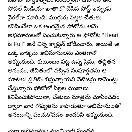
సోషల్ మీడియా ఖాతాలో చేసిన పోస్ట్ ఇప్పుడు
వైరల్‌గా మారింది. ముగ్గురు పిల్లల చేతులు
కనిపించేలా ఒక అందమైన ఫోటోను ఆమె
అభిమానులతో పంచుకున్నారు.ఆ ఫోటోకు “Heart
is Full” అనే చిన్న క్యాప్షన్ జోడించారు. అయితే ఆ
ఒక్క వాక్యమే అభిమానులను ఎంతగానో
ఆకట్టుకుంది. కుటుంబం పట్ల ఉన్న ప్రేమ, తల్లితన
ఆనందం, జీవితంలో వచ్చిన సంపూర్ణతను ఆ
మాటలు ప్రతిబింబిస్తున్నాయని నెటిజన్లు కామెంట్లు
చేస్తున్నారు.ఫోటోలో పిల్లల ముఖాలు
కనిపించకపోయినా, చేతులు మాత్రమే చూపించడం
ద్వారా వారి గోప్యతను కాపాడుతూ అభిమానులతో
ఆనందాన్ని పంచుకోవడం అందరినీ ఆకట్టుకుంది.
మెగా అభిమానుల నుంచి భారీ స్పందన