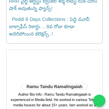
RRR చైల్డ్ ఆర్టిస్టు ట్వింకిల్ శర్మ లేటెస్ట్ లుక్ చూసి
షాక్ అవుతున్న ఫ్యాన్స్!
Peddi 8 Days Collections : పెద్ది మూవీ
బాక్సాఫీస్ రికార్డు… 8వ రోజు కూడా
అదిరిపోయిన కలెక్షన్స్..!
Ramu Tandu Ramalingaiah
Author Bio Info : Ramu Tandu Ramalingaiah is
experienced in Media field. He worked in various Telugu
media houses for about 15+ years. Iam worked as a