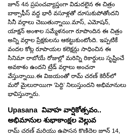
జూన్ 4న ప్రపంచవ్యాప్తంగా విడుదలైన ఈ చిత్రం
బాక్సాఫీస్ వద్ద భారీ వసూళ్లతో దూసుకుపోతోందని
సినీ వర్గాలు చెబుతున్నాయి.మాస్, ఎమోషన్,
యాక్షన్ అంశాల సమ్మేళనంగా రూపొందిన ఈ చిత్రం
అన్ని వర్గాల ప్రేక్షకులను ఆకట్టుకుంటోంది. ఇప్పటికే
వందల కోట్ల రూపాయల కలెక్షన్లు సాధించిన ఈ
సినిమా రాబోయే రోజుల్లో మరిన్ని రికార్డులు సృష్టించే
అవకాశం ఉందని ట్రేడ్ వర్గాలు అంచనా
వేస్తున్నాయి.ఈ విజయంతో రామ్ చరణ్ కెరీర్‌లో
మరో మైలురాయిగా ‘పెద్ది’ నిలుస్తుందని అభిమానులు
భావిస్తున్నారు.
Upasana వివాహ వార్షికోత్సవం..
అభిమానుల శుభాకాంక్షల వెల్లువ
రామ్ చరణ్ మరియు ఉపాసన కొణిదెల జూన్ 14,