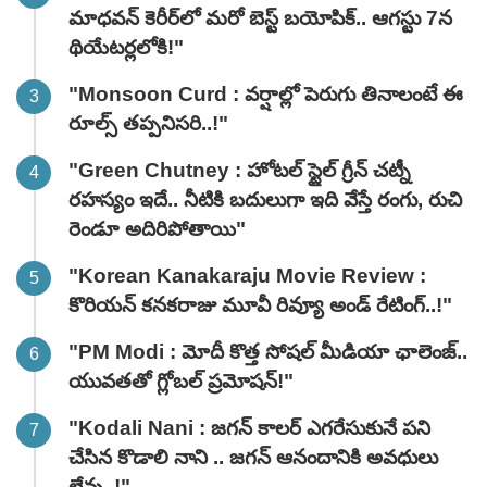
మాధవన్‌ కెరీర్‌లో మరో బెస్ట్ బయోపిక్.. ఆగస్టు 7న
థియేటర్లలోకి!"
"Monsoon Curd : వర్షాల్లో పెరుగు తినాలంటే ఈ
రూల్స్ తప్పనిసరి..!"
"Green Chutney : హోటల్ స్టైల్ గ్రీన్ చట్నీ
రహస్యం ఇదే.. నీటికి బదులుగా ఇది వేస్తే రంగు, రుచి
రెండూ అదిరిపోతాయి"
"Korean Kanakaraju Movie Review :
కొరియన్ కనకరాజు మూవీ రివ్యూ అండ్ రేటింగ్‌..!"
"PM Modi : మోదీ కొత్త సోషల్ మీడియా ఛాలెంజ్..
యువతతో గ్లోబల్ ప్రమోషన్!"
"Kodali Nani : జగన్ కాలర్ ఎగరేసుకునే పని
చేసిన కొడాలి నాని .. జగన్ ఆనందానికి అవధులు
లేవు..!"