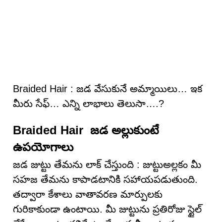
Braided Hair : జడ వేసుకునే అమ్మాయిలు… ఇక
మీరు సేఫ్… ఎన్ని లాభాలు తెలుసా….?
Braided Hair జడ అల్లుకుంటే
ఉపయోగాలు
జడ జుట్టు తేమను లాక్ చేస్తుంది : జుట్టుఅల్లకం మీ
సహజ తేమను కాపాడటానికి సహాయపడుతుంది.
తద్వారా కేశాలు వాతావరణ మార్పులకు
గురికాకుండా ఉంటాయి. మీ జుట్టును ప్రతిరోజు స్టైల్