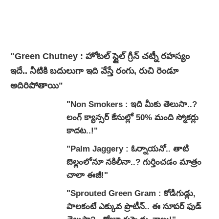
"Green Chutney : హోటల్ స్టైల్ గ్రీన్ చట్నీ రహస్యం
ఇదే.. నీటికి బదులుగా ఇది వేస్తే రంగు, రుచి రెండూ
అదిరిపోతాయి"
"Non Smokers : ఇది మీకు తెలుసా..?
లంగ్ క్యాన్సర్ కేసుల్లో 50% మంది స్మోకర్లు
కాదట..!"
"Palm Jaggery : ఓర్నాయనో.. తాటి
బెల్లంలోనూ నకిలీనా..? గుర్తించడం మాత్రం
చాలా ఈజీ!"
"Sprouted Green Gram : కోడిగుడ్లు,
పాలకంటే ఎక్కువ ప్రొటీన్.. ఈ సూపర్ ఫుడ్