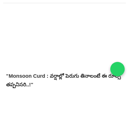
"Monsoon Curd : వర్షాల్లో పెరుగు తినాలంటే ఈ రూల్స్
తప్పనిసరి..!"