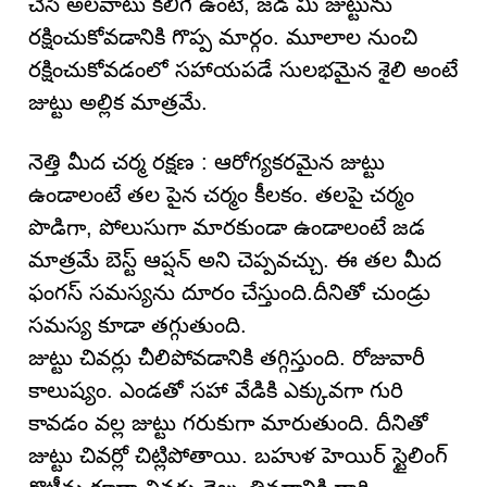
చేసే అలవాటు కలిగే ఉంటే, జడ మీ జుట్టును
రక్షించుకోవడానికి గొప్ప మార్గం. మూలాల నుంచి
రక్షించుకోవడంలో సహాయపడే సులభమైన శైలి అంటే
జుట్టు అల్లిక మాత్రమే.
నెత్తి మీద చర్మ రక్షణ : ఆరోగ్యకరమైన జుట్టు
ఉండాలంటే తల పైన చర్మం కీలకం. తలపై చర్మం
పొడిగా, పోలుసుగా మారకుండా ఉండాలంటే జడ
మాత్రమే బెస్ట్ ఆప్షన్ అని చెప్పవచ్చు. ఈ తల మీద
ఫంగస్ సమస్యను దూరం చేస్తుంది.దీనితో చుండ్రు
సమస్య కూడా తగ్గుతుంది.
జుట్టు చివర్లు చీలిపోవడానికి తగ్గిస్తుంది. రోజువారీ
కాలుష్యం. ఎండతో సహా వేడికి ఎక్కువగా గురి
కావడం వల్ల జుట్టు గరుకుగా మారుతుంది. దీనితో
జుట్టు చివర్లో చిట్లిపోతాయి. బహుళ హెయిర్ స్టైలింగ్