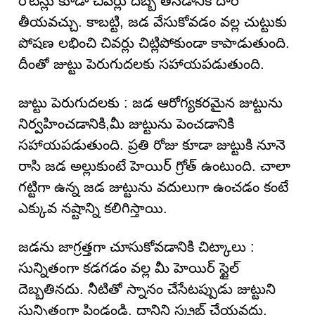
రొటీన్లు కూడా చివర్లు దెబ్బ తినడానికి దారి
తీయవచ్చు. కాబట్టి, జడ వేసుకోవడం వల్ల చుట్టుకు
పోషణ లభించి చివర్లు చిట్లిపోకుండా కాపాడుతుంది.
దీంతో జుట్టు పెరుగుదలకు సహాయపడుతుంది.
జుట్టు పెరుగుదలకు : జడ ఆరోగ్యకరమైన జుట్టును
నిర్వహించడానికి,మీ జుట్టును పెంచడానికి
సహాయపడుతుంది. ప్రతి రోజు కూడా జుట్టుకి నూనె
రాసి జడ అల్లుకుంటే హెయిర్ గ్రోత్ ఉంటుంది. చాలా
గట్టిగా ఉన్న జడ జుట్టును వదులుగా ఉంచడం కంటే
ఎక్కువ నష్టాన్ని కలిగిస్తాయి.
జడను జాగ్రత్తగా చూసుకోవడానికి చిట్కాలు :
సున్నితంగా కడగడం వల్ల మీ హెయిర్ స్టైల్
దెబ్బతినదు. నీటితో స్నానం చేసేటప్పుడు జుట్టుని
సున్నితంగా పిండండి. దానిని స్క్రబ్ చేయవద్దు.