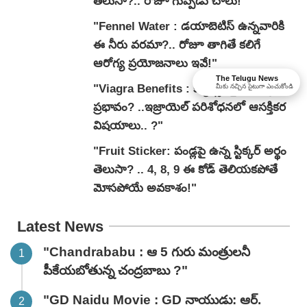
తెలుసా?.. రోజూ గుప్పెడు చాలు!"
"Fennel Water : డయాబెటిస్ ఉన్నవారికి
ఈ నీరు వరమా?.. రోజూ తాగితే కలిగే
ఆరోగ్య ప్రయోజనాలు ఇవే!"
The Telugu News
"Viagra Benefits : క్యాన్సర్‌పై వయాగ్రా
మీకు నచ్చిన సైటుగా ఎంచుకోండి
ప్రభావం? ..ఇజ్రాయెల్ పరిశోధనలో ఆసక్తికర
విషయాలు.. ?"
"Fruit Sticker: పండ్లపై ఉన్న స్టిక్కర్ అర్థం
తెలుసా? .. 4, 8, 9 ఈ కోడ్ తెలియకపోతే
మోసపోయే అవకాశం!"
Latest News
"Chandrababu : ఆ 5 గురు మంత్రులనీ
పీకేయబోతున్న చంద్రబాబు ?"
"GD Naidu Movie : GD నాయుడు: ఆర్.