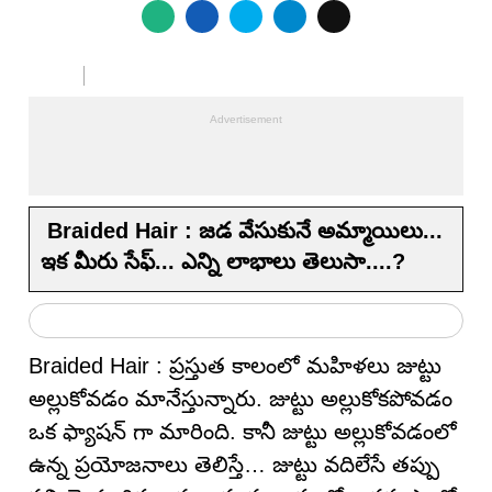
Braided Hair : జడ వేసుకునే అమ్మాయిలు...
ఇక మీరు సేఫ్... ఎన్ని లాభాలు తెలుసా....?
Braided Hair : ప్రస్తుత కాలంలో మహిళలు జుట్టు
అల్లుకోవడం మానేస్తున్నారు. జుట్టు అల్లుకోకపోవడం
ఒక ఫ్యాషన్ గా మారింది. కానీ జుట్టు అల్లుకోవడంలో
ఉన్న ప్రయోజనాలు తెలిస్తే… జుట్టు వదిలేసే తప్పు