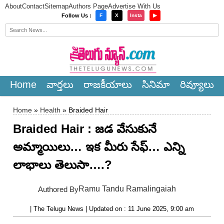
About
Contact
Sitemap
Authors Page
Advertise With Us
×
Follow Us :
F
X
Insta
▶
Home
వార్త‌లు
రాజ‌కీయాలు
సినిమా
రివ్యూలు
Home
»
Health
» Braided Hair
Braided Hair : జడ వేసుకునే
అమ్మాయిలు… ఇక మీరు సేఫ్… ఎన్ని
లాభాలు తెలుసా….?
Ramu Tandu Ramalingaiah
Authored By
| The Telugu News | Updated on : 11 June 2025, 9:00 am