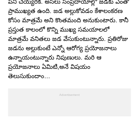
పని చెయ్యరిక. అసలు సంప్రదాయాల్లో జడకు ఎంతో
ప్రాముఖ్యత ఉంది. జడ అల్లుకోవడం కేశాలంకరణ
కోసం మాత్రమే అని కొంతమంది అనుకుంటారు. కానీ
ప్రస్తుత కాలంలో కొన్ని ముఖ్య సమయాలలో
మాత్రమే వనితలు జడ వేసుకుంటున్నారు. ప్రతిరోజు
జడను అల్లుకుంటే ఎన్నో ఆరోగ్య ప్రయోజనాలు
ఉన్నాయంటున్నారు నిపుణులు. మరి ఆ
ప్రయోజనాలు ఏమిటి,అనే విషయం
తెలుసుకుందాం…