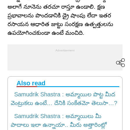
అలాగే నూనెను తరచూ రాస్తూ ఉండాలి. క్షణ
ప్రభావాలను పొందడానికి డ్రై షాంపు లేదా ఇతర
రసాయన ఆధారిత జుట్టు సంరక్షణ ఉత్పత్తులను
ఉపయోగించకుండా ఉంటే మంచిది.
Also read
Samudrik Shastra : అమ్మాయిల పొట్ట మీద
వెంట్రుకలు ఉంటే… దేనికి సంకేతమో తెలుసా…?
Samudrik Shastra : అమ్మాయిలు మీ
పాదాలు ఇలా ఉన్నాయా.. మీరు అత్తారింట్లో