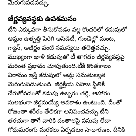
మెరుగుపడవచ్చు.
జీర్ణవ్యవస్థకు ఉపశమనం
టీని ఎక్కువగా తీసుకోవడం వల్ల కొందరిలో కడుపులో
ఆమ్లం ఉత్పత్తి పెరిగి అసిడిటీ, గుండెల్లో మంట,
గ్యాస్, అజీర్ణం వంటి సమస్యలు తలెత్తవచ్చు.
ముఖ్యంగా ఖాళీ కడుపుతో టీ తాగడం జీర్ణవ్యవస్థపై
మరింత ప్రభావం చూపుతుంది.టీకి కొంతకాలం
విరామం ఇస్తే కడుపులో ఆమ్ల సమతుల్యత
మెరుగుపడుతుంది. జీర్ణక్రియ సహజ స్థితికి
చేరుకోవడంతో కడుపు ఉబ్బరం తగ్గి, ఆహారం
సులభంగా జీర్ణమయ్యే అవకాశం ఉంటుంది. దీంతో
రోజంతా శరీరం తేలికగా అనిపించవచ్చు.టీని
తరచుగా తాగే వారికి దంతాలపై పసుపు లేదా
గోధుమరంగు మరకలు ఏర్పడటం సాధారణం. దీనికి