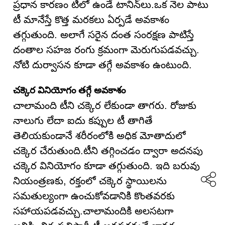
ప్రధాన కారణం టీలో ఉండే టానిన్‌లు.ఒక నెల పాటు
టీ మానేస్తే కొత్త మరకలు ఏర్పడే అవకాశం
తగ్గుతుంది. అలాగే సరైన దంత సంరక్షణ పాటిస్తే
దంతాల సహజ రంగు క్రమంగా మెరుగుపడవచ్చు.
నోటి దుర్వాసన కూడా తగ్గే అవకాశం ఉంటుంది.
చక్కెర వినియోగం తగ్గే అవకాశం
చాలామంది టీని చక్కెర లేకుండా తాగరు. రోజుకు
నాలుగు లేదా ఐదు కప్పుల టీ తాగితే
తెలియకుండానే శరీరంలోకి అధిక మోతాదులో
చక్కెర చేరుతుంది.టీని తగ్గించడం ద్వారా అదనపు
చక్కెర వినియోగం కూడా తగ్గుతుంది. ఇది బరువు
నియంత్రణకు, రక్తంలో చక్కెర స్థాయిలను
సమతుల్యంగా ఉంచుకోవడానికి కొంతవరకు
సహాయపడవచ్చు.చాలామందికి అలసటగా