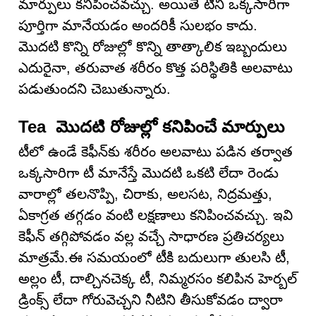
మార్పులు కనిపించవచ్చు. అయితే టీని ఒక్కసారిగా
పూర్తిగా మానేయడం అందరికీ సులభం కాదు.
మొదటి కొన్ని రోజుల్లో కొన్ని తాత్కాలిక ఇబ్బందులు
ఎదురైనా, తరువాత శరీరం కొత్త పరిస్థితికి అలవాటు
పడుతుందని చెబుతున్నారు.
Tea మొదటి రోజుల్లో కనిపించే మార్పులు
టీలో ఉండే కెఫీన్‌కు శరీరం అలవాటు పడిన తర్వాత
ఒక్కసారిగా టీ మానేస్తే మొదటి ఒకటి లేదా రెండు
వారాల్లో తలనొప్పి, చిరాకు, అలసట, నిద్రమత్తు,
ఏకాగ్రత తగ్గడం వంటి లక్షణాలు కనిపించవచ్చు. ఇవి
కెఫీన్ తగ్గిపోవడం వల్ల వచ్చే సాధారణ ప్రతిచర్యలు
మాత్రమే.ఈ సమయంలో టీకి బదులుగా తులసి టీ,
అల్లం టీ, దాల్చినచెక్క టీ, నిమ్మరసం కలిపిన హెర్బల్
డ్రింక్స్ లేదా గోరువెచ్చని నీటిని తీసుకోవడం ద్వారా