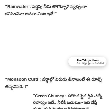
"Rainwater : వర్షపు నీరు తాగొచ్చా? స్వచ్ఛంగా
కనిపించినా అసలు నిజం ఇదే!"
The Telugu News
మీకు నచ్చిన సైటుగా ఎంచుకోండి
"Monsoon Curd : వర్షాల్లో పెరుగు తినాలంటే ఈ రూల్స్
తప్పనిసరి..!"
"Green Chutney : హోటల్ స్టైల్ గ్రీన్ చట్నీ
రహస్యం ఇదే.. నీటికి బదులుగా ఇది వేస్తే