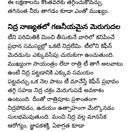
ఈ లక్షణాలను కొంతవరకు తగ్గించుకోవచ్చు.
తగినంత నీరు తాగడం కూడా ఎంతో ముఖ్యం.
నిద్ర నాణ్యతలో గణనీయమైన మెరుగుదల
టీని పరిమితికి మించి తీసుకునే వారిలో కనిపించే
ప్రధాన సమస్యల్లో ఒకటి నిద్రలేమి. టీలోని కెఫీన్
మెదడును ఎక్కువసేపు చురుకుగా ఉంచుతుంది.
ముఖ్యంగా సాయంత్రం లేదా రాత్రి టీ తాగే అలవాటు
ఉంటే నిద్ర పట్టడానికి ఎక్కువ సమయం
పట్టవచ్చు.ఒక నెల పాటు టీ మానేస్తే కెఫీన్ ప్రభావం
తగ్గి సహజ నిద్ర చక్రం మెరుగుపడే అవకాశం
ఉంటుంది. దీంతో రాత్రిపూట ప్రశాంతంగా
నిద్రపోవడం, ఉదయం ఉత్సాహంగా మేల్కొనడం
సులభమవుతుంది. మంచి నిద్ర వల్ల మానసిక
ఆరోగ్యం, జ్ఞాపకశక్తి, ఏకాగ్రత కూడా