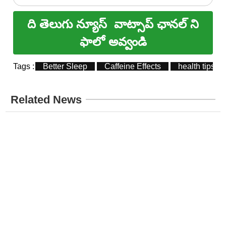
ది తెలుగు న్యూస్
వాట్సాప్ ఛానల్ ని
ఫాలో అవ్వండి
Tags :
Better Sleep
Caffeine Effects
health tips
Related News