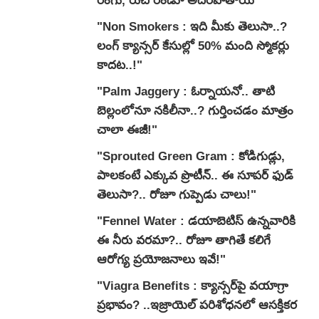
రంగు, రుచి రెండూ అదిరిపోతాయి"
"Non Smokers : ఇది మీకు తెలుసా..?
లంగ్ క్యాన్సర్ కేసుల్లో 50% మంది స్మోకర్లు
కాదట..!"
"Palm Jaggery : ఓర్నాయనో.. తాటి
బెల్లంలోనూ నకిలీనా..? గుర్తించడం మాత్రం
చాలా ఈజీ!"
"Sprouted Green Gram : కోడిగుడ్లు,
పాలకంటే ఎక్కువ ప్రొటీన్.. ఈ సూపర్ ఫుడ్
తెలుసా?.. రోజూ గుప్పెడు చాలు!"
"Fennel Water : డయాబెటిస్ ఉన్నవారికి
ఈ నీరు వరమా?.. రోజూ తాగితే కలిగే
ఆరోగ్య ప్రయోజనాలు ఇవే!"
"Viagra Benefits : క్యాన్సర్‌పై వయాగ్రా
ప్రభావం? ..ఇజ్రాయెల్ పరిశోధనలో ఆసక్తికర