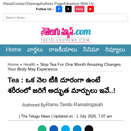
About
Contact
Sitemap
Authors Page
Advertise With Us
×
Follow Us :
F
X
Insta
▶
Home
వార్త‌లు
రాజ‌కీయాలు
సినిమా
రివ్యూలు
Home
»
Health
» Stop Tea For One Month Amazing Changes
Your Body May Experience
Tea : ఒక నెల టీకి దూరంగా ఉంటే
శరీరంలో జరిగే అద్భుత మార్పులు ఇవే..!
Ramu Tandu Ramalingaiah
Authored By
| The Telugu News | Updated on : 1 July 2026, 7:07 am