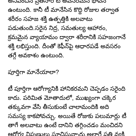
అనిపించిన ప్రతిసారీ టీ అవసరమనే భావన
ఉంటుంది. కానీ టీ మానేసిన కొద్ది రోజుల తర్వాత
శరీరం సహజ శక్తి ఉత్పత్తికి అలవాటు
పడుతుంది.సరైన నిద్ర, సమతుల్య ఆహారం,
క్రమమైన వ్యాయామం ద్వారా శరీరానికి సహజంగానే
శక్తి లభిస్తుంది. దీంతో కెఫీన్‌పై ఆధారపడే అవసరం
తగ్గే అవకాశం ఉంటుంది.
పూర్తిగా మానేయాలా?
టీ పూర్తిగా ఆరోగ్యానికి హానికరమని చెప్పడం సరైంది
కాదు. పరిమిత మోతాదులో, ముఖ్యంగా చక్కెర
తక్కువగా వేసి తీసుకుంటే చాలామందికి అది
సమస్య కాకపోవచ్చు. అయితే రోజుకు పలుమార్లు టీ
తాగే అలవాటు ఉంటే దానిని తగ్గించడం మంచిదని
ఆరోగ్య నిపుణులు సూచిస్తున్నారు.అలాగే ప్రతి వ్యక్తి