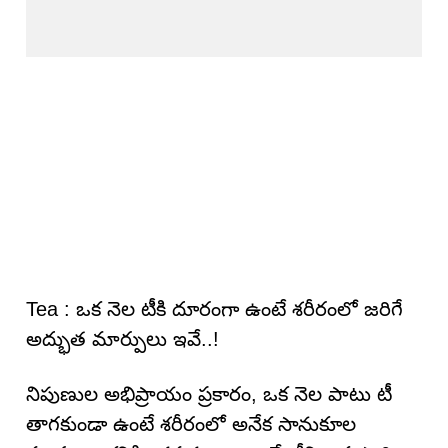
Tea : ఒక నెల టీకి దూరంగా ఉంటే శరీరంలో జరిగే
అద్భుత మార్పులు ఇవే..!
నిపుణుల అభిప్రాయం ప్రకారం, ఒక నెల పాటు టీ
తాగకుండా ఉంటే శరీరంలో అనేక సానుకూల