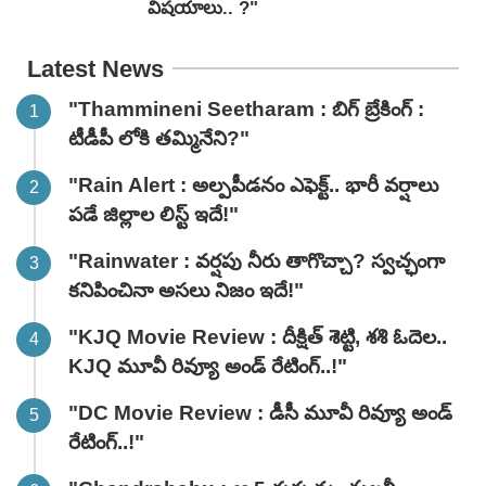
విషయాలు.. ?"
Latest News
"Thammineni Seetharam : బిగ్ బ్రేకింగ్ :
టీడీపీ లోకి తమ్మినేని?"
"Rain Alert : అల్పపీడనం ఎఫెక్ట్.. భారీ వర్షాలు
పడే జిల్లాల లిస్ట్ ఇదే!"
"Rainwater : వర్షపు నీరు తాగొచ్చా? స్వచ్ఛంగా
కనిపించినా అసలు నిజం ఇదే!"
"KJQ Movie Review : దీక్షిత్ శెట్టి, శశి ఓదెల..
KJQ మూవీ రివ్యూ అండ్ రేటింగ్‌..!"
"DC Movie Review : డీసీ మూవీ రివ్యూ అండ్
రేటింగ్‌..!"