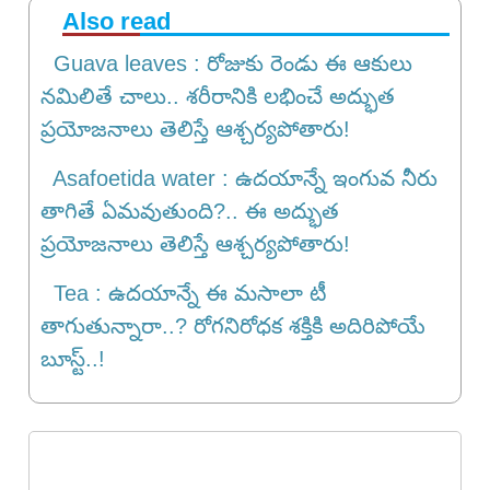
Also read
Guava leaves : రోజుకు రెండు ఈ ఆకులు
నమిలితే చాలు.. శరీరానికి లభించే అద్భుత
ప్రయోజనాలు తెలిస్తే ఆశ్చర్యపోతారు!
Asafoetida water : ఉదయాన్నే ఇంగువ నీరు
తాగితే ఏమవుతుంది?.. ఈ అద్భుత
ప్రయోజనాలు తెలిస్తే ఆశ్చర్యపోతారు!
Tea : ఉదయాన్నే ఈ మసాలా టీ
తాగుతున్నారా..? రోగనిరోధక శక్తికి అదిరిపోయే
బూస్ట్..!