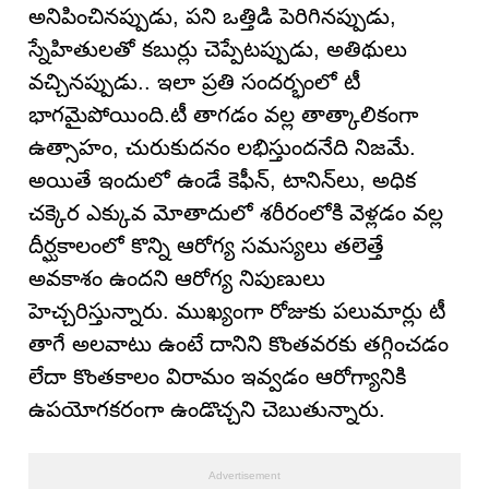
అనిపించినప్పుడు, పని ఒత్తిడి పెరిగినప్పుడు,
స్నేహితులతో కబుర్లు చెప్పేటప్పుడు, అతిథులు
వచ్చినప్పుడు.. ఇలా ప్రతి సందర్భంలో టీ
భాగమైపోయింది.టీ తాగడం వల్ల తాత్కాలికంగా
ఉత్సాహం, చురుకుదనం లభిస్తుందనేది నిజమే.
అయితే ఇందులో ఉండే కెఫీన్, టానిన్‌లు, అధిక
చక్కెర ఎక్కువ మోతాదులో శరీరంలోకి వెళ్లడం వల్ల
దీర్ఘకాలంలో కొన్ని ఆరోగ్య సమస్యలు తలెత్తే
అవకాశం ఉందని ఆరోగ్య నిపుణులు
హెచ్చరిస్తున్నారు. ముఖ్యంగా రోజుకు పలుమార్లు టీ
తాగే అలవాటు ఉంటే దానిని కొంతవరకు తగ్గించడం
లేదా కొంతకాలం విరామం ఇవ్వడం ఆరోగ్యానికి
ఉపయోగకరంగా ఉండొచ్చని చెబుతున్నారు.