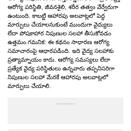
ఆరోగ్య పరిస్థితి, జీవనశైలి, శరీర తత్వం వేర్వేరుగా
ఉంటుంది. కాబట్టి ఆహారపు అలవాట్లలో పెద్ద
మార్పులు చేయాలనుకుంటే ముందుగా వైద్యులు
లేదా పోషకాహార నిపుణుల సలహా తీసుకోవడం
ఉత్తమం.గమనిక: ఈ కథనం సాధారణ ఆరోగ్య
సమాచారంపై ఆధారపడింది. ఇది వైద్య సలహాకు
ప్రత్యామ్నాయం కాదు. ఆరోగ్య సమస్యలు లేదా
ప్రత్యేక వైద్య పరిస్థితులు ఉన్నవారు తప్పనిసరిగా
నిపుణుల సలహా మేరకే ఆహారపు అలవాట్లలో
మార్పులు చేయాలి.