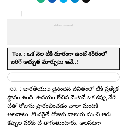
Tea : ఒక నెల టీకి దూరంగా ఉంటే శరీరంలో
జరిగే అద్భుత మార్పులు ఇవే..!
Tea : భారతీయుల దైనందిన జీవితంలో టీకి ప్రత్యేక
స్థానం ఉంది. ఉదయం లేచిన వెంటనే ఒక కప్పు వేడి
టీతో రోజును ప్రారంభించడం చాలా మందికి
అలవాటు. కొందరైతే రోజుకు నాలుగు నుంచి ఆరు
కప్పుల వరకు టీ తాగుతుంటారు. అలసటగా