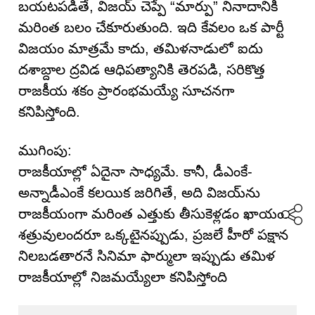
బయటపడితే, విజయ్ చెప్పే “మార్పు” నినాదానికి
మరింత బలం చేకూరుతుంది. ఇది కేవలం ఒక పార్టీ
విజయం మాత్రమే కాదు, తమిళనాడులో ఐదు
దశాబ్దాల ద్రవిడ ఆధిపత్యానికి తెరపడి, సరికొత్త
రాజకీయ శకం ప్రారంభమయ్యే సూచనగా
కనిపిస్తోంది.
ముగింపు:
రాజకీయాల్లో ఏదైనా సాధ్యమే. కానీ, డీఎంకే-
అన్నాడీఎంకే కలయిక జరిగితే, అది విజయ్‌ను
రాజకీయంగా మరింత ఎత్తుకు తీసుకెళ్లడం ఖాయం.
శత్రువులందరూ ఒక్కటైనప్పుడు, ప్రజలే హీరో పక్షాన
నిలబడతారనే సినిమా ఫార్ములా ఇప్పుడు తమిళ
రాజకీయాల్లో నిజమయ్యేలా కనిపిస్తోంది