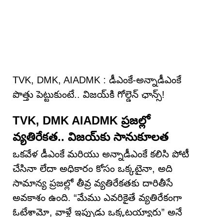
TVK, DMK, AIADMK : డీఎంకే-అన్నాడీఎంకే
పొత్తు పెట్టుకుంటే.. విజయ్‌కి గోల్డెన్ ఛాన్స్!
TVK, DMK AIADMK ప్రజల్లో
వ్యతిరేకత.. విజయ్‌కు సానుకూలత
ఒకవేళ డీఎంకే మరియు అన్నాడీఎంకే కలిసి పోటీ
చేసినా లేదా అధికారం కోసం ఒక్కటైనా, అది
సామాన్య ప్రజల్లో తీవ్ర వ్యతిరేకతకు దారితీసే
అవకాశం ఉంది. “మేము ఎవరికైతే వ్యతిరేకంగా
ఓటేశామో, వాళ్లే ఇప్పుడు ఒక్కటయ్యారు” అనే