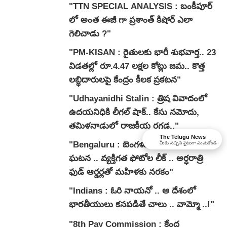
"TTN SPECIAL ANALYSIS : బంకీపూర్
లో అంత ఈజీ గా ప్రశాంత్ కిషోర్ ఎలా
గెలిచాడు ?"
"PM-KISAN : రైతులకు భారీ శుభవార్త.. 23
విడతల్లో రూ.4.47 లక్షల కోట్లు జమ.. కొత్త
లబ్ధిదారులపై కేంద్రం కీలక ప్రకటన"
"Udhayanidhi Stalin : త్రిష వివాదంలో
ఉదయనిధికి లీగల్ షాక్.. కేసు నమోదు,
తమిళనాడులో రాజకీయ రగడ.."
The Telugu News
"Bengaluru : బెంగళూరులో షాకింగ్
మీకు నచ్చిన సైటుగా ఎంచుకోండి
ఘటన .. వ్యక్తిగత ఫోటోల లీక్ .. అర్ధరాత్రి
ఫుడ్ ఆర్డర్లతో మహిళకు నరకం"
"Indians : ఓరి నాయనో .. ఆ దేశంలో
భారతీయులు కనపడితే చాలు .. వామ్మో ..!"
"8th Pay Commission : కేంద్ర