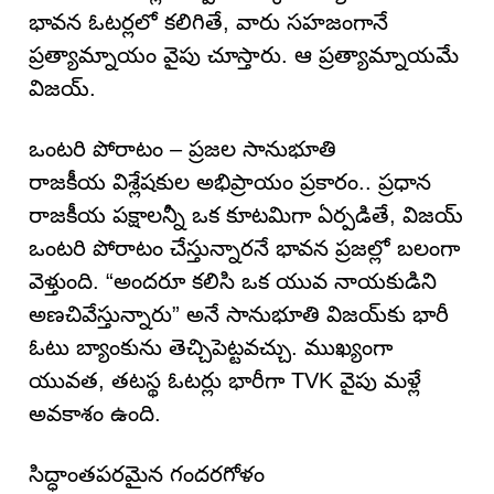
భావన ఓటర్లలో కలిగితే, వారు సహజంగానే
ప్రత్యామ్నాయం వైపు చూస్తారు. ఆ ప్రత్యామ్నాయమే
విజయ్.
ఒంటరి పోరాటం – ప్రజల సానుభూతి
రాజకీయ విశ్లేషకుల అభిప్రాయం ప్రకారం.. ప్రధాన
రాజకీయ పక్షాలన్నీ ఒక కూటమిగా ఏర్పడితే, విజయ్
ఒంటరి పోరాటం చేస్తున్నారనే భావన ప్రజల్లో బలంగా
వెళ్తుంది. “అందరూ కలిసి ఒక యువ నాయకుడిని
అణచివేస్తున్నారు” అనే సానుభూతి విజయ్‌కు భారీ
ఓటు బ్యాంకును తెచ్చిపెట్టవచ్చు. ముఖ్యంగా
యువత, తటస్థ ఓటర్లు భారీగా TVK వైపు మళ్లే
అవకాశం ఉంది.
సిద్ధాంతపరమైన గందరగోళం