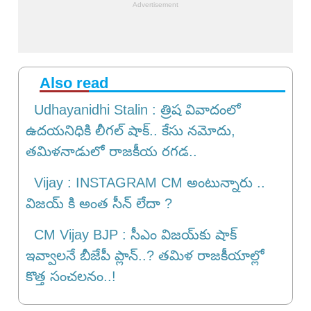
Also read
Udhayanidhi Stalin : త్రిష వివాదంలో
ఉదయనిధికి లీగల్ షాక్.. కేసు నమోదు,
తమిళనాడులో రాజకీయ రగడ..
Vijay : INSTAGRAM CM అంటున్నారు ..
విజయ్ కి అంత సీన్ లేదా ?
CM Vijay BJP : సీఎం విజయ్‌కు షాక్
ఇవ్వాలనే బీజేపీ ప్లాన్..? తమిళ రాజకీయాల్లో
కొత్త సంచలనం..!