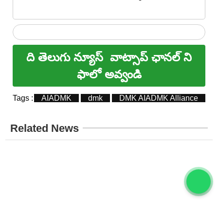
ది తెలుగు న్యూస్
వాట్సాప్ ఛానల్ ని
ఫాలో అవ్వండి
Tags :
AIADMK
dmk
DMK AIADMK Alliance
Related News