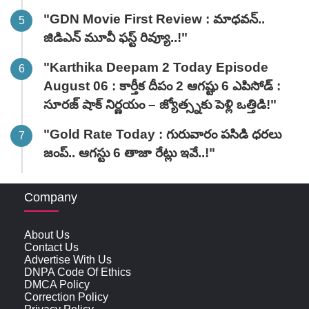
"GDN Movie First Review : మాధవన్..
జిడిఎన్ మూవీ ఫ‌స్ట్ రివ్యూ..!"
"Karthika Deepam 2 Today Episode
August 06 : కార్తీక దీపం 2 ఆగష్టు 6 ఎపిసోడ్ :
సూరజ్ షాక్ నిర్ణయం – జ్యోత్స్నకు పెళ్లి ఒత్తిడి!"
"Gold Rate Today : గురువారం పసిడి ధరలు
జంప్.. ఆగస్టు 6 తాజా రేట్లు ఇవే..!"
Company
About Us
Contact Us
Advertise With Us
DNPA Code Of Ethics
DMCA Policy
Correction Policy