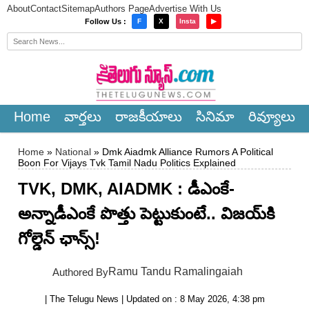
About
Contact
Sitemap
Authors Page
Advertise With Us
×
Follow Us :
F
X
Insta
▶
Home
వార్త‌లు
రాజ‌కీయాలు
సినిమా
రివ్యూలు
Home
»
National
» Dmk Aiadmk Alliance Rumors A Political
Boon For Vijays Tvk Tamil Nadu Politics Explained
TVK, DMK, AIADMK : డీఎంకే-
అన్నాడీఎంకే పొత్తు పెట్టుకుంటే.. విజయ్‌కి
గోల్డెన్ ఛాన్స్!
Ramu Tandu Ramalingaiah
Authored By
| The Telugu News | Updated on : 8 May 2026, 4:38 pm