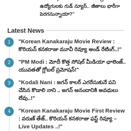
ఉద్యోగులకు గుడ్ న్యూస్.. జీతాలు భారీగా
పెరగనున్నాయా?"
Latest News
"Korean Kanakaraju Movie Review :
కొరియన్ కనకరాజు మూవీ రివ్యూ అండ్ రేటింగ్‌..!"
"PM Modi : మోదీ కొత్త సోషల్ మీడియా ఛాలెంజ్..
యువతతో గ్లోబల్ ప్రమోషన్!"
"Kodali Nani : జగన్ కాలర్ ఎగరేసుకునే పని
చేసిన కొడాలి నాని .. జగన్ ఆనందానికి అవధులు
లేవు..!"
"Korean Kanakaraju Movie First Review
: వరుణ్ తేజ్.. కొరియన్ కనకరాజు ఫస్ట్ రివ్యూ –
Live Updates ..!"