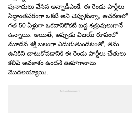
పునాదులు వేసిన అన్నాడీఎంకే. ఈ రెండు పార్టీలు
సిద్ధాంతపరంగా ఒకటి అని చెప్పుకున్నా, ఆచరణలో
గత 50 ఏళ్లుగా ఒకదానికొకటి బద్ధ శత్రువులుగానే
ఉన్నాయి. అయితే, ఇప్పుడు విజయ్ రూపంలో
మూడవ శక్తి బలంగా ఎదుగుతుండటంతో, తమ
ఉనికిని చాటుకోవడానికి ఈ రెండు పార్టీలు చేతులు
కలిపే అవకాశం ఉందనే ఊహాగానాలు
మొదలయ్యాయి.