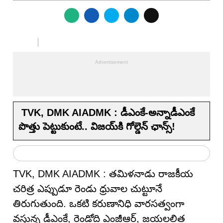
TVK, DMK AIADMK : డీఎంకే-అన్నాడీఎంకే
పొత్తు పెట్టుకుంటే.. విజయ్‌కి గోల్డెన్ ఛాన్స్!
TVK, DMK AIADMK : తమిళనాడు రాజకీయ
చరిత్ర ఎప్పుడూ రెండు ధ్రువాల చుట్టూనే
తిరుగుతుంది. ఒకటి కరుణానిధి వారసత్వంగా
వస్తున్న డీఎంకే, రెండోది ఎంజీఆర్, జయలలిత