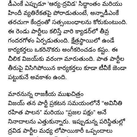
డీఎంకే ఎప్పుడూ ‘ఆర్య-ద్రవిడ’ సిద్ధాంతం మరియు
హిందీ వ్యతిరేకతపై పోరాడుతుంటే, అన్నాడీఎంకే
తరచుగా కేంద్రంతో సత్సంబంధాలను కోరుకుంటుంది.
ఈ రెండు పార్టీలు కలిస్తే వారి క్యాడర్‌లో తీవ్ర
గందరగోళం ఏర్పడుతుంది. క్షేత్రస్థాయిలో ఉండే
కార్యకర్తలు ఒకరినొకరు అంగీకరించడం కష్టం. ఈ
చీలిక విజయ్‌కు వరంగా మారుతుంది. పాత పార్టీల
తీరుపై విసిగిపోయిన కార్యకర్తలు కూడా టీవీకే జెండా
పట్టుకునే అవకాశం ఉంది.
మారనున్న రాజకీయ ముఖచిత్రం
విజయ్ తన పార్టీ ప్రకటన సమయంలోనే “అవినీతి
రహిత పాలన” మరియు “ప్రజల పక్షం” అనే
నినాదాలను ఎత్తుకున్నారు. ఇప్పుడున్న పరిస్థితుల్లో
ద్రవిడ పార్టీల మధ్య లోపాయికారీ ఒప్పందాలు