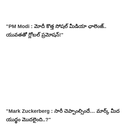
"PM Modi : మోదీ కొత్త సోషల్ మీడియా ఛాలెంజ్..
యువతతో గ్లోబల్ ప్రమోషన్!"
"Mark Zuckerberg : సారీ చెప్పాంల్సిందే… మార్క్ మీద
యుద్ధం మొదలైంది..?"