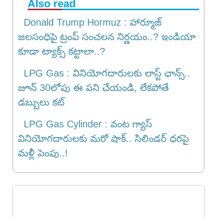
Also read
Donald Trump Hormuz : హార్మూజ్
జలసంధిపై ట్రంప్ సంచలన నిర్ణయం..? ఇండియా
కూడా ట్యాక్స్ కట్టాలా..?
LPG Gas : వినియోగదారులకు లాస్ట్ ఛాన్స్..
జూన్ 30లోపు ఈ పని చేయండి, లేకపోతే
డబ్బులు కట్
LPG Gas Cylinder : వంట గ్యాస్
వినియోగదారులకు మరో షాక్.. సిలిండర్ ధరపై
మళ్లీ పెంపు..!