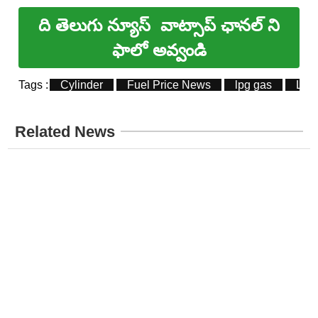
ది తెలుగు న్యూస్
వాట్సాప్ ఛానల్ ని
ఫాలో అవ్వండి
Tags :
Cylinder
Fuel Price News
lpg gas
LPG
Related News