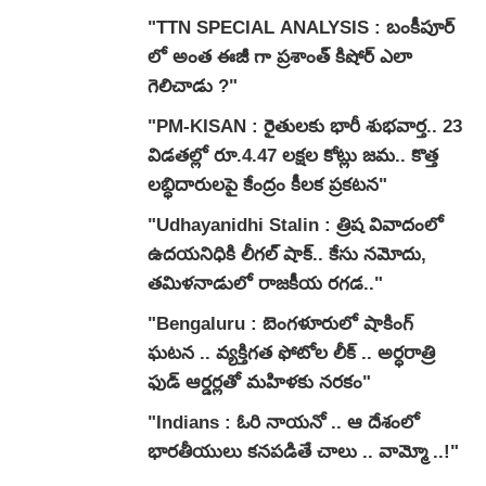
"TTN SPECIAL ANALYSIS : బంకీపూర్
లో అంత ఈజీ గా ప్రశాంత్ కిషోర్ ఎలా
గెలిచాడు ?"
"PM-KISAN : రైతులకు భారీ శుభవార్త.. 23
విడతల్లో రూ.4.47 లక్షల కోట్లు జమ.. కొత్త
లబ్ధిదారులపై కేంద్రం కీలక ప్రకటన"
"Udhayanidhi Stalin : త్రిష వివాదంలో
ఉదయనిధికి లీగల్ షాక్.. కేసు నమోదు,
తమిళనాడులో రాజకీయ రగడ.."
"Bengaluru : బెంగళూరులో షాకింగ్
ఘటన .. వ్యక్తిగత ఫోటోల లీక్ .. అర్ధరాత్రి
ఫుడ్ ఆర్డర్లతో మహిళకు నరకం"
"Indians : ఓరి నాయనో .. ఆ దేశంలో
భారతీయులు కనపడితే చాలు .. వామ్మో ..!"