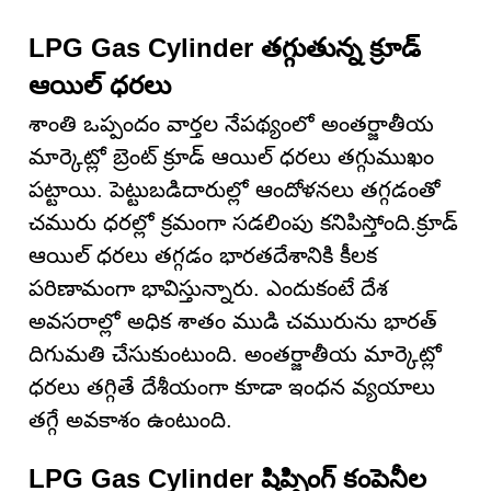
LPG Gas Cylinder తగ్గుతున్న క్రూడ్
ఆయిల్ ధరలు
శాంతి ఒప్పందం వార్తల నేపథ్యంలో అంతర్జాతీయ
మార్కెట్లో బ్రెంట్ క్రూడ్ ఆయిల్ ధరలు తగ్గుముఖం
పట్టాయి. పెట్టుబడిదారుల్లో ఆందోళనలు తగ్గడంతో
చమురు ధరల్లో క్రమంగా సడలింపు కనిపిస్తోంది.క్రూడ్
ఆయిల్ ధరలు తగ్గడం భారతదేశానికి కీలక
పరిణామంగా భావిస్తున్నారు. ఎందుకంటే దేశ
అవసరాల్లో అధిక శాతం ముడి చమురును భారత్
దిగుమతి చేసుకుంటుంది. అంతర్జాతీయ మార్కెట్లో
ధరలు తగ్గితే దేశీయంగా కూడా ఇంధన వ్యయాలు
తగ్గే అవకాశం ఉంటుంది.
LPG Gas Cylinder షిప్పింగ్ కంపెనీల