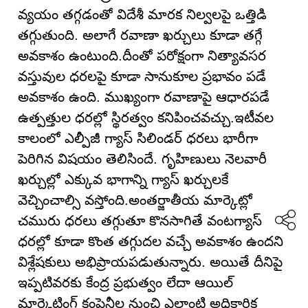
వ్యయం తగ్గడంతో విదేశీ మారక నిల్వలపై ఒత్తిడి
తగ్గుతుంది. అలాగే రవాణా ఖర్చులు కూడా తగ్గే
అవకాశం ఉంటుంది.దీంతో పరోక్షంగా నిత్యావసర
వస్తువుల ధరలపై కూడా సానుకూల ప్రభావం పడే
అవకాశం ఉంది. ముఖ్యంగా రవాణాపై ఆధారపడే
ఉత్పత్తుల ధరల్లో స్థిరత్వం కనిపించవచ్చు.ఇటీవల
కాలంలో ఎల్పీజీ గ్యాస్ సిలిండర్ ధరలు భారీగా
పెరిగిన విషయం తెలిసిందే. గృహిణులు నెలవారీ
ఖర్చుల్లో ఎక్కువ భాగాన్ని గ్యాస్ ఖర్చులకే
వెచ్చించాల్సి వస్తోంది.అంతర్జాతీయ మార్కెట్లో
చమురు ధరలు తగ్గుతూ కొనసాగితే వంటగ్యాస్
ధరల్లో కూడా కొంత తగ్గుదల వచ్చే అవకాశం ఉందని
విశ్లేషకులు అభిప్రాయపడుతున్నారు. అయితే దీనిపై
ఇప్పటివరకు కేంద్ర ప్రభుత్వం లేదా ఆయిల్
మార్కెటింగ్ కంపెనీల నుంచి ఎలాంటి అధికారిక