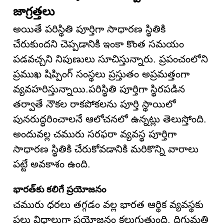
జాగ్రత్తలు
అయితే పరిస్థితి పూర్తిగా సాధారణ స్థితికి
చేరుకుందని చెప్పడానికి ఇంకా కొంత సమయం
పడవచ్చని నిపుణులు సూచిస్తున్నారు. ప్రపంచంలోని
ప్రముఖ షిప్పింగ్ సంస్థలు ప్రస్తుతం అప్రమత్తంగా
వ్యవహరిస్తున్నాయి.పరిస్థితి పూర్తిగా స్థిరపడిన
తర్వాతే నౌకల రాకపోకలను పూర్తి స్థాయిలో
పునరుద్ధరించాలనే ఆలోచనలో ఉన్నట్లు తెలుస్తోంది.
అందువల్ల చమురు సరఫరా వ్యవస్థ పూర్తిగా
సాధారణ స్థితికి చేరుకోవడానికి మరికొన్ని వారాలు
పట్టే అవకాశం ఉంది.
భారత్‌కు కలిగే ప్రయోజనం
చమురు ధరలు తగ్గడం వల్ల భారత ఆర్థిక వ్యవస్థకు
పలు విధాలుగా ప్రయోజనం కలుగుతుంది. దిగుమతి