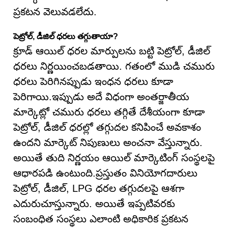
ప్రకటన వెలువడలేదు.
పెట్రోల్, డీజిల్ ధరలు తగ్గుతాయా?
క్రూడ్ ఆయిల్ ధరల మార్పులను బట్టి పెట్రోల్, డీజిల్
ధరలు నిర్ణయించబడతాయి. గతంలో ముడి చమురు
ధరలు పెరిగినప్పుడు ఇంధన ధరలు కూడా
పెరిగాయి.ఇప్పుడు అదే విధంగా అంతర్జాతీయ
మార్కెట్లో చమురు ధరలు తగ్గితే దేశీయంగా కూడా
పెట్రోల్, డీజిల్ ధరల్లో తగ్గుదల కనిపించే అవకాశం
ఉందని మార్కెట్ నిపుణులు అంచనా వేస్తున్నారు.
అయితే తుది నిర్ణయం ఆయిల్ మార్కెటింగ్ సంస్థలపై
ఆధారపడి ఉంటుంది.ప్రస్తుతం వినియోగదారులు
పెట్రోల్, డీజిల్, LPG ధరల తగ్గుదలపై ఆశగా
ఎదురుచూస్తున్నారు. అయితే ఇప్పటివరకు
సంబంధిత సంస్థలు ఎలాంటి అధికారిక ప్రకటన