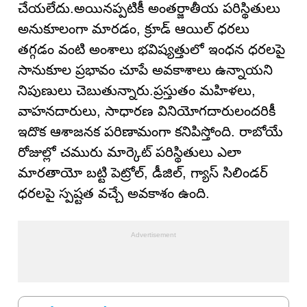
చేయలేదు.అయినప్పటికీ అంతర్జాతీయ పరిస్థితులు
అనుకూలంగా మారడం, క్రూడ్ ఆయిల్ ధరలు
తగ్గడం వంటి అంశాలు భవిష్యత్తులో ఇంధన ధరలపై
సానుకూల ప్రభావం చూపే అవకాశాలు ఉన్నాయని
నిపుణులు చెబుతున్నారు.ప్రస్తుతం మహిళలు,
వాహనదారులు, సాధారణ వినియోగదారులందరికీ
ఇదొక ఆశాజనక పరిణామంగా కనిపిస్తోంది. రాబోయే
రోజుల్లో చమురు మార్కెట్ పరిస్థితులు ఎలా
మారతాయో బట్టి పెట్రోల్, డీజిల్, గ్యాస్ సిలిండర్
ధరలపై స్పష్టత వచ్చే అవకాశం ఉంది.