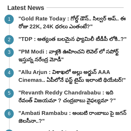
Latest News
"Gold Rate Today : గోల్డ్ డౌన్.. సిల్వర్ అప్.. ఈ
రోజు 22K, 24K ధరలు ఎంతంటే?"
"TDP : అత్యంత బలమైన ఫ్యామిలీ టీడీపీ లోకి..?"
"PM Modi : వాళ్లకి ఊహించని లెవెల్ లో సపోర్ట్
ఇస్తున్న నరేంద్ర మోడీ"
"Allu Arjun : విశాఖలో అల్లు అర్జున్ AAA
Cinemas.. ఏపీలోనే ఫస్ట్ టైమ్ ఇలాంటి థియేటర్!"
"Revanth Reddy Chandrababu : ఇది
రేవంత్ విజయమా ? చంద్రబాబు వైఫల్యమా ?"
"Ambati Rambabu : అంబటి రాంబాబు పై జగన్
జెలసీనా..?"