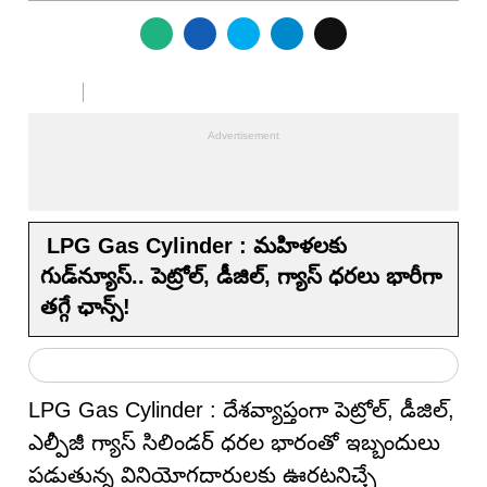
LPG Gas Cylinder : మహిళలకు
గుడ్‌న్యూస్.. పెట్రోల్, డీజిల్, గ్యాస్ ధరలు భారీగా
తగ్గే ఛాన్స్!
LPG Gas Cylinder : దేశవ్యాప్తంగా పెట్రోల్, డీజిల్,
ఎల్పీజీ గ్యాస్ సిలిండర్ ధరల భారంతో ఇబ్బందులు
పడుతున్న వినియోగదారులకు ఊరటనిచ్చే