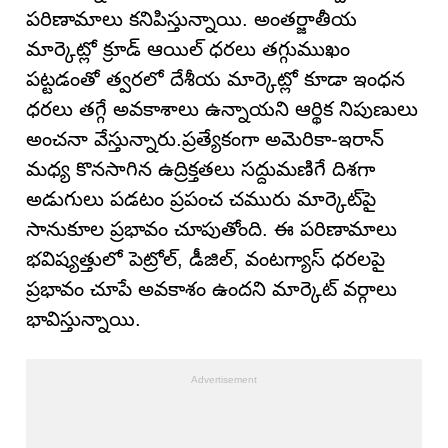
పరిణామాలు కనిపిస్తున్నాయి. అంతర్జాతీయ
మార్కెట్లో క్రూడ్ ఆయిల్ ధరలు తగ్గుముఖం
పట్టడంతో త్వరలో దేశీయ మార్కెట్లో కూడా ఇంధన
ధరలు తగ్గే అవకాశాలు ఉన్నాయని ఆర్థిక నిపుణులు
అంచనా వేస్తున్నారు.ప్రత్యేకంగా అమెరికా-ఇరాన్
మధ్య కొనసాగిన ఉద్రిక్తతలు సద్దుమణిగే దిశగా
అడుగులు పడటం ప్రపంచ చమురు మార్కెట్‌పై
సానుకూల ప్రభావం చూపుతోంది. ఈ పరిణామాలు
భవిష్యత్తులో పెట్రోల్, డీజిల్, వంటగ్యాస్ ధరలపై
ప్రభావం చూపే అవకాశం ఉందని మార్కెట్ వర్గాలు
భావిస్తున్నాయి.