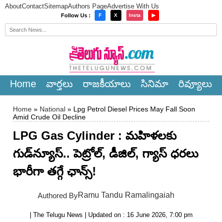
About
Contact
Sitemap
Authors Page
Advertise With Us
×
Follow Us :
F
X
Insta
▶
Home
వార్త‌లు
రాజ‌కీయాలు
సినిమా
రివ్యూలు
Home
»
National
» Lpg Petrol Diesel Prices May Fall Soon
Amid Crude Oil Decline
LPG Gas Cylinder : మహిళలకు
గుడ్‌న్యూస్.. పెట్రోల్, డీజిల్, గ్యాస్ ధరలు
భారీగా తగ్గే ఛాన్స్!
Ramu Tandu Ramalingaiah
Authored By
| The Telugu News | Updated on : 16 June 2026, 7:00 pm