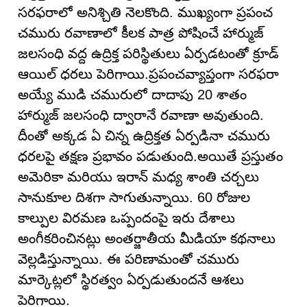
సరఫరాలో అనిశ్చితి నెలకొంది. ముఖ్యంగా ప్రపంచ
చమురు రవాణాలో కీలక పాత్ర పోషించే హార్ముజ్
జలసంధి వద్ద ఉద్రిక్త పరిస్థితులు ఏర్పడటంతో క్రూడ్
ఆయిల్ ధరలు పెరిగాయి.ప్రపంచవ్యాప్తంగా సరఫరా
అయ్యే ముడి చమురులో దాదాపు 20 శాతం
హార్ముజ్ జలసంధి ద్వారానే రవాణా అవుతుంది.
దీంతో అక్కడ ఏ చిన్న ఉద్రిక్తత ఏర్పడినా చమురు
ధరలపై తక్షణ ప్రభావం పడుతుంది.అయితే ప్రస్తుతం
అమెరికా మరియు ఇరాన్ మధ్య శాంతి చర్చలు
సానుకూల దిశగా సాగుతున్నాయి. 60 రోజుల
కాల్పుల విరమణ ఒప్పందంపై ఇరు దేశాలు
అంగీకరించినట్లు అంతర్జాతీయ మీడియా కథనాలు
వెల్లడిస్తున్నాయి. ఈ పరిణామంతో చమురు
మార్కెట్లలో స్థిరత్వం ఏర్పడుతుందనే ఆశలు
పెరిగాయి.