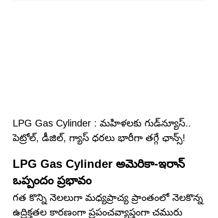
LPG Gas Cylinder : మహిళలకు గుడ్‌న్యూస్..
పెట్రోల్, డీజిల్, గ్యాస్ ధరలు భారీగా తగ్గే ఛాన్స్!
LPG Gas Cylinder అమెరికా-ఇరాన్
ఒప్పందం ప్రభావం
గత కొన్ని నెలలుగా మధ్యప్రాచ్య ప్రాంతంలో నెలకొన్న
ఉద్రిక్తతల కారణంగా ప్రపంచవ్యాప్తంగా చమురు