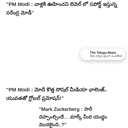
"PM Modi : వాళ్లకి ఊహించని లెవెల్ లో సపోర్ట్ ఇస్తున్న
నరేంద్ర మోడీ"
The Telugu News
మీకు నచ్చిన సైటుగా ఎంచుకోండి
"PM Modi : మోదీ కొత్త సోషల్ మీడియా ఛాలెంజ్..
యువతతో గ్లోబల్ ప్రమోషన్!"
"Mark Zuckerberg : సారీ
చెప్పాంల్సిందే… మార్క్ మీద యుద్ధం
మొదలైంది..?"