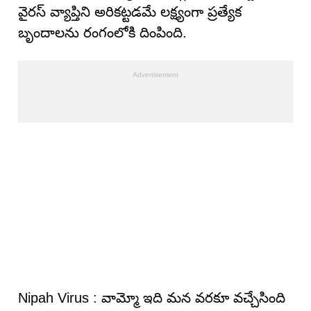
వైరస్ వ్యాప్తిని అరికట్టడమే లక్ష్యంగా ప్రత్యేక
బృందాలను రంగంలోకి దింపింది.
Nipah Virus : వామ్మో ఇది మన వరకూ వచ్చేసింది