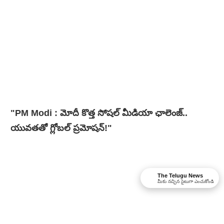
"PM Modi : మోదీ కొత్త సోషల్ మీడియా ఛాలెంజ్..
యువతతో గ్లోబల్ ప్రమోషన్!"
The Telugu News
మీకు నచ్చిన సైటుగా ఎంచుకోండి