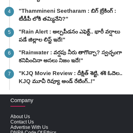
"Thammineni Seetharam : బిగ్ బ్రేకింగ్ :
టీడీపీ లోకి తమ్మినేని?"
"Rain Alert : అల్పపీడనం ఎఫెక్ట్.. భారీ వర్షాలు
పడే జిల్లాల లిస్ట్ ఇదే!"
"Rainwater : వర్షపు నీరు తాగొచ్చా? స్వచ్ఛంగా
కనిపించినా అసలు నిజం ఇదే!"
"KJQ Movie Review : దీక్షిత్ శెట్టి, శశి ఓదెల..
KJQ మూవీ రివ్యూ అండ్ రేటింగ్‌..!"
Company
About Us
Contact Us
Advertise With Us
DNPA Code Of Ethics