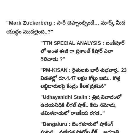
"Mark Zuckerberg : సారీ చెప్పాంల్సిందే… మార్క్ మీద
యుద్ధం మొదలైంది..?"
"TTN SPECIAL ANALYSIS : బంకీపూర్
లో అంత ఈజీ గా ప్రశాంత్ కిషోర్ ఎలా
గెలిచాడు ?"
"PM-KISAN : రైతులకు భారీ శుభవార్త.. 23
విడతల్లో రూ.4.47 లక్షల కోట్లు జమ.. కొత్త
లబ్ధిదారులపై కేంద్రం కీలక ప్రకటన"
"Udhayanidhi Stalin : త్రిష వివాదంలో
ఉదయనిధికి లీగల్ షాక్.. కేసు నమోదు,
తమిళనాడులో రాజకీయ రగడ.."
"Bengaluru : బెంగళూరులో షాకింగ్
ఘటన .. వ్యక్తిగత ఫోటోల లీక్ .. అర్ధరాత్రి