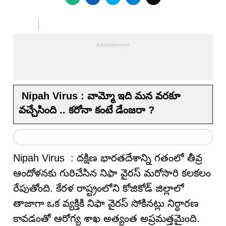
Nipah Virus : వామ్మో ఇది మన వరకూ
వచ్చేసింది .. కరోనా కంటే డేంజరా ?
Nipah Virus : దక్షిణ భారతదేశాన్ని గతంలో తీవ్ర
ఆందోళనకు గురిచేసిన నిఫా వైరస్ మరోసారి కలకలం
రేపుతోంది. కేరళ రాష్ట్రంలోని కోజికోడ్ జిల్లాలో
తాజాగా ఒక వ్యక్తికి నిఫా వైరస్ సోకినట్లు నిర్ధారణ
కావడంతో ఆరోగ్య శాఖ అత్యంత అప్రమత్తమైంది.