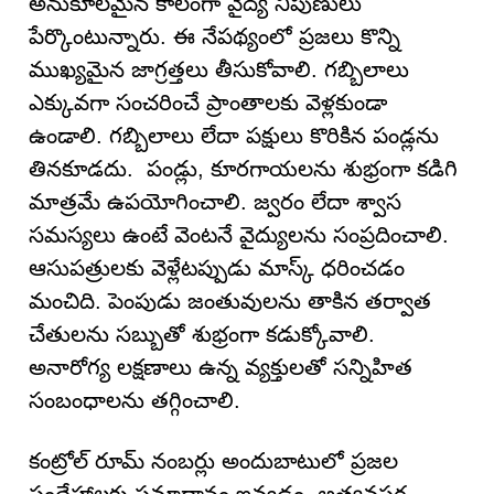
అనుకూలమైన కాలంగా వైద్య నిపుణులు
పేర్కొంటున్నారు. ఈ నేపథ్యంలో ప్రజలు కొన్ని
ముఖ్యమైన జాగ్రత్తలు తీసుకోవాలి. గబ్బిలాలు
ఎక్కువగా సంచరించే ప్రాంతాలకు వెళ్లకుండా
ఉండాలి. గబ్బిలాలు లేదా పక్షులు కొరికిన పండ్లను
తినకూడదు. పండ్లు, కూరగాయలను శుభ్రంగా కడిగి
మాత్రమే ఉపయోగించాలి. జ్వరం లేదా శ్వాస
సమస్యలు ఉంటే వెంటనే వైద్యులను సంప్రదించాలి.
ఆసుపత్రులకు వెళ్లేటప్పుడు మాస్క్ ధరించడం
మంచిది. పెంపుడు జంతువులను తాకిన తర్వాత
చేతులను సబ్బుతో శుభ్రంగా కడుక్కోవాలి.
అనారోగ్య లక్షణాలు ఉన్న వ్యక్తులతో సన్నిహిత
సంబంధాలను తగ్గించాలి.
కంట్రోల్ రూమ్ నంబర్లు అందుబాటులో ప్రజల