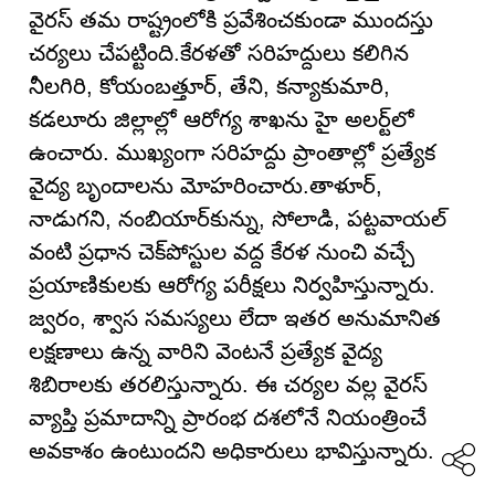
వైరస్ తమ రాష్ట్రంలోకి ప్రవేశించకుండా ముందస్తు
చర్యలు చేపట్టింది.కేరళతో సరిహద్దులు కలిగిన
నీలగిరి, కోయంబత్తూర్, తేని, కన్యాకుమారి,
కడలూరు జిల్లాల్లో ఆరోగ్య శాఖను హై అలర్ట్‌లో
ఉంచారు. ముఖ్యంగా సరిహద్దు ప్రాంతాల్లో ప్రత్యేక
వైద్య బృందాలను మోహరించారు.తాళూర్,
నాడుగని, నంబియార్‌కున్ను, సోలాడి, పట్టవాయల్
వంటి ప్రధాన చెక్‌పోస్టుల వద్ద కేరళ నుంచి వచ్చే
ప్రయాణికులకు ఆరోగ్య పరీక్షలు నిర్వహిస్తున్నారు.
జ్వరం, శ్వాస సమస్యలు లేదా ఇతర అనుమానిత
లక్షణాలు ఉన్న వారిని వెంటనే ప్రత్యేక వైద్య
శిబిరాలకు తరలిస్తున్నారు. ఈ చర్యల వల్ల వైరస్
వ్యాప్తి ప్రమాదాన్ని ప్రారంభ దశలోనే నియంత్రించే
అవకాశం ఉంటుందని అధికారులు భావిస్తున్నారు.