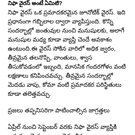
నిఫా వైరస్ అంటే ఏమిటి?
నిఫా వైరస్ ఒక ప్రమాదకరమైన జూనోటిక్ వైరస్. ఇది
ప్రధానంగా గబ్బిలాల ద్వారా వ్యాపిస్తుంది. కొన్ని
సందర్భాల్లో జంతువుల నుంచి మనుషులకు, అలాగే
మనుషుల మధ్య కూడా వ్యాప్తి చెందే అవకాశం
ఉంటుంది.ఈ వైరస్ సోకిన వారిలో అధిక జ్వరం,
తీవ్రమైన తలనొప్పి, వాంతులు, శ్వాస
తీసుకోవడంలో ఇబ్బంది, మానసిక గందరగోళం వంటి
లక్షణాలు కనిపించవచ్చు. తీవ్రమైన సందర్భాల్లో
మెదడు వాపు, కోమా వంటి ప్రమాదకర పరిస్థితులు
కూడా తలెత్తవచ్చు.
ప్రజలు తప్పనిసరిగా పాటించాల్సిన జాగ్రత్తలు
ఏప్రిల్ నుంచి సెప్టెంబర్ వరకు నిఫా వైరస్ వ్యాప్తికి