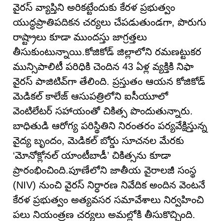
వైరస్ వ్యాప్తిని అరికట్టేందుకు కేరళ ప్రభుత్వం
యుద్ధప్రాతిపదికన చర్యలు చేపడుతుండగా, పొరుగు
రాష్ట్రాలు కూడా ముందస్తు జాగ్రత్తలు
తీసుకుంటున్నాయి.కోజికోడ్ జిల్లాలోని రమణట్టుకర
మున్సిపాలిటీ పరిధికి చెందిన 43 ఏళ్ల వ్యక్తికి నిఫా
వైరస్ పాజిటివ్‌గా తేలింది. ప్రస్తుతం ఆయన కోజికోడ్
మెడికల్ కాలేజ్ ఆసుపత్రిలోని ఐసీయూలో
వెంటిలేటర్ సహాయంతో చికిత్స పొందుతున్నారు.
బాధితుడి ఆరోగ్య పరిస్థితిని నిరంతరం పర్యవేక్షిస్తున్న
వైద్య బృందం, మెడికల్ బోర్డు సూచనల మేరకు
‘మోనోక్లోనల్ యాంటీబాడీ’ చికిత్సను కూడా
ప్రారంభించింది.పూణేలోని జాతీయ వైరాలజీ సంస్థ
(NIV) నుంచి వైరస్ నిర్ధారణ నివేదిక అందిన వెంటనే
కేరళ ప్రభుత్వం అత్యవసర సమావేశాలు నిర్వహించి
పలు నియంత్రణ చర్యలు అమల్లోకి తీసుకొచ్చింది.