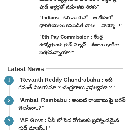
ఫుడ్ ఆర్డర్లతో మహిళకు నరకం"
"Indians : ఓరి నాయనో .. ఆ దేశంలో
భారతీయులు కనపడితే చాలు .. వామ్మో ..!"
"8th Pay Commission : కేంద్ర
ఉద్యోగులకు గుడ్ న్యూస్.. జీతాలు భారీగా
పెరగనున్నాయా?"
Latest News
"Revanth Reddy Chandrababu : ఇది
రేవంత్ విజయమా ? చంద్రబాబు వైఫల్యమా ?"
"Ambati Rambabu : అంబటి రాంబాబు పై జగన్
జెలసీనా..?"
"AP Govt : ఏపీ లో పేద రోగులకు బ్రహ్మాండమైన
గుడ్ న్యూస్..!"