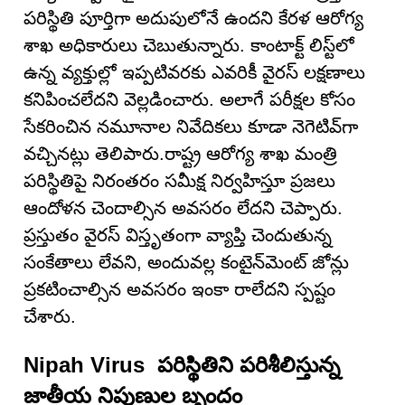
పరిస్థితి పూర్తిగా అదుపులోనే ఉందని కేరళ ఆరోగ్య
శాఖ అధికారులు చెబుతున్నారు. కాంటాక్ట్ లిస్ట్‌లో
ఉన్న వ్యక్తుల్లో ఇప్పటివరకు ఎవరికీ వైరస్ లక్షణాలు
కనిపించలేదని వెల్లడించారు. అలాగే పరీక్షల కోసం
సేకరించిన నమూనాల నివేదికలు కూడా నెగెటివ్‌గా
వచ్చినట్లు తెలిపారు.రాష్ట్ర ఆరోగ్య శాఖ మంత్రి
పరిస్థితిపై నిరంతరం సమీక్ష నిర్వహిస్తూ ప్రజలు
ఆందోళన చెందాల్సిన అవసరం లేదని చెప్పారు.
ప్రస్తుతం వైరస్ విస్తృతంగా వ్యాప్తి చెందుతున్న
సంకేతాలు లేవని, అందువల్ల కంటైన్‌మెంట్ జోన్లు
ప్రకటించాల్సిన అవసరం ఇంకా రాలేదని స్పష్టం
చేశారు.
Nipah Virus పరిస్థితిని పరిశీలిస్తున్న
జాతీయ నిపుణుల బృందం