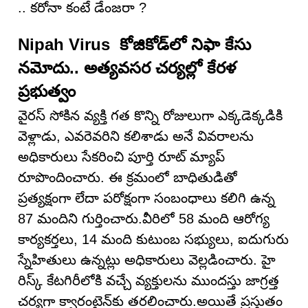
.. కరోనా కంటే డేంజరా ?
Nipah Virus కోజికోడ్‌లో నిఫా కేసు
నమోదు.. అత్యవసర చర్యల్లో కేరళ
ప్రభుత్వం
వైరస్ సోకిన వ్యక్తి గత కొన్ని రోజులుగా ఎక్కడెక్కడికి
వెళ్లాడు, ఎవరెవరిని కలిశాడు అనే వివరాలను
అధికారులు సేకరించి పూర్తి రూట్ మ్యాప్
రూపొందించారు. ఈ క్రమంలో బాధితుడితో
ప్రత్యక్షంగా లేదా పరోక్షంగా సంబంధాలు కలిగి ఉన్న
87 మందిని గుర్తించారు.వీరిలో 58 మంది ఆరోగ్య
కార్యకర్తలు, 14 మంది కుటుంబ సభ్యులు, ఐదుగురు
స్నేహితులు ఉన్నట్లు అధికారులు వెల్లడించారు. హై
రిస్క్ కేటగిరీలోకి వచ్చే వ్యక్తులను ముందస్తు జాగ్రత్త
చర్యగా క్వారంటైన్‌కు తరలించారు.అయితే ప్రస్తుతం