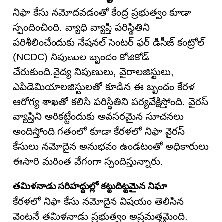
నిఫా కేసు నమోదవడంతో కేంద్ర ప్రభుత్వం కూడా
స్పందించింది. వ్యాధి వ్యాప్తి పరిస్థితిని
పరిశీలించేందుకు నేషనల్ సెంటర్ ఫర్ డిసీజ్ కంట్రోల్
(NCDC) నిపుణుల బృందం కోజికోడ్
చేరుకుంది.వైద్య నిపుణులు, వైరాలజిస్టులు,
ఎపిడెమియాలజిస్టులతో కూడిన ఈ బృందం కేరళ
ఆరోగ్య శాఖతో కలిసి పరిస్థితిని పర్యవేక్షిస్తోంది. వైరస్
వ్యాప్తిని అరికట్టేందుకు అవసరమైన సూచనలు
అందిస్తోంది.గతంలో కూడా కేరళలో నిఫా వైరస్
కేసులు నమోదైన అనుభవం ఉండటంతో అధికారులు
ఈసారి మరింత వేగంగా స్పందిస్తున్నారు.
తమిళనాడు సరిహద్దుల్లో కట్టుదిట్టమైన నిఘా
కేరళలో నిఫా కేసు నమోదైన విషయం తెలిసిన
వెంటనే తమిళనాడు ప్రభుత్వం అప్రమత్తమైంది.