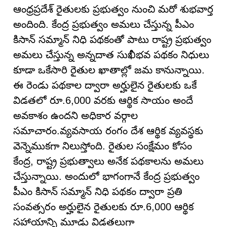
ఆంధ్రప్రదేశ్ రైతులకు ప్రభుత్వం నుంచి మరో శుభవార్త
అందింది. కేంద్ర ప్రభుత్వం అమలు చేస్తున్న పీఎం
కిసాన్ సమ్మాన్ నిధి పథకంతో పాటు రాష్ట్ర ప్రభుత్వం
అమలు చేస్తున్న అన్నదాత సుఖీభవ పథకం నిధులు
కూడా ఒకేసారి రైతుల ఖాతాల్లో జమ కానున్నాయి.
ఈ రెండు పథకాల ద్వారా అర్హులైన రైతులకు ఒకే
విడతలో రూ.6,000 వరకు ఆర్థిక సాయం అందే
అవకాశం ఉందని అధికార వర్గాల
సమాచారం.వ్యవసాయ రంగం దేశ ఆర్థిక వ్యవస్థకు
వెన్నెముకగా నిలుస్తోంది. రైతుల సంక్షేమం కోసం
కేంద్ర, రాష్ట్ర ప్రభుత్వాలు అనేక పథకాలను అమలు
చేస్తున్నాయి. అందులో భాగంగానే కేంద్ర ప్రభుత్వం
పీఎం కిసాన్ సమ్మాన్ నిధి పథకం ద్వారా ప్రతి
సంవత్సరం అర్హులైన రైతులకు రూ.6,000 ఆర్థిక
సహాయాన్ని మూడు విడతలుగా