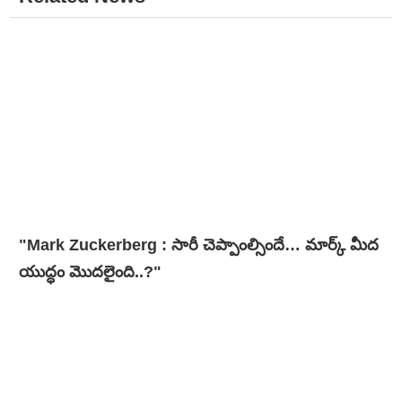
"Mark Zuckerberg : సారీ చెప్పాంల్సిందే… మార్క్ మీద
యుద్ధం మొదలైంది..?"