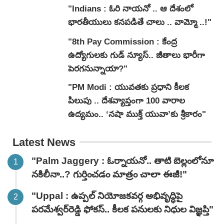
"Indians : ఓరి నాయనో .. ఆ దేశంలో
భారతీయులు కనపడితే చాలు .. వామ్మో ..!"
"8th Pay Commission : కేంద్ర
ఉద్యోగులకు గుడ్ న్యూస్.. జీతాలు భారీగా
పెరగనున్నాయా?"
"PM Modi : యువతకు ప్రధాని కీలక
పిలుపు .. దేశవ్యాప్తంగా 100 వారాల
ఉద్యమం.. ‘నషా ముక్త్ యువా’కు శ్రీకారం"
Latest News
"Palm Jaggery : ఓర్నాయనో.. తాటి బెల్లంలోనూ
నకిలీనా..? గుర్తించడం మాత్రం చాలా ఈజీ!"
"Uppal : ఉప్పల్ నియోజకవర్గ అభివృద్ధిపై
పరమేశ్వర్‌రెడ్డి ఫోకస్.. కీలక పనులకు నిధుల విజ్ఞప్తి"