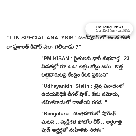
The Telugu News
మీకు నచ్చిన సైటుగా ఎంచుకోండి
"TTN SPECIAL ANALYSIS : బంకీపూర్ లో అంత ఈజీ
గా ప్రశాంత్ కిషోర్ ఎలా గెలిచాడు ?"
"PM-KISAN : రైతులకు భారీ శుభవార్త.. 23
విడతల్లో రూ.4.47 లక్షల కోట్లు జమ.. కొత్త
లబ్ధిదారులపై కేంద్రం కీలక ప్రకటన"
"Udhayanidhi Stalin : త్రిష వివాదంలో
ఉదయనిధికి లీగల్ షాక్.. కేసు నమోదు,
తమిళనాడులో రాజకీయ రగడ.."
"Bengaluru : బెంగళూరులో షాకింగ్
ఘటన .. వ్యక్తిగత ఫోటోల లీక్ .. అర్ధరాత్రి
ఫుడ్ ఆర్డర్లతో మహిళకు నరకం"