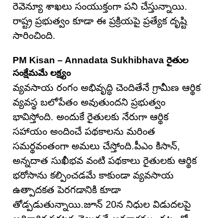
రెవెన్యూ శాఖలు సంయుక్తంగా పని చేస్తున్నాయి.
రాష్ట్ర ప్రభుత్వం కూడా ఈ ప్రక్రియపై ప్రత్యేక దృష్టి
సారించింది.
PM Kisan – Annadata Sukhibhava రైతుల
సంక్షేమమే లక్ష్యం
వ్యవసాయ రంగం అభివృద్ధి చెందితేనే గ్రామీణ ఆర్థిక
వ్యవస్థ బలోపేతం అవుతుందని ప్రభుత్వం
భావిస్తోంది. అందుకే రైతులకు నేరుగా ఆర్థిక
సహాయం అందించే పథకాలను మరింత
సమర్థవంతంగా అమలు చేస్తోంది.పీఎం కిసాన్,
అన్నదాత సుఖీభవ వంటి పథకాలు రైతులకు ఆర్థిక
భరోసాను కల్పించడమే కాకుండా వ్యవసాయ
ఉత్పాదకత పెరగడానికి కూడా
తోడ్పడుతున్నాయి.జూన్ 20న నిధుల విడుదలపై