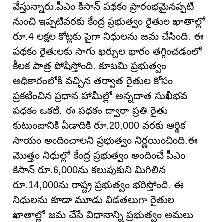
వేస్తున్నారు.పీఎం కిసాన్ పథకం ప్రారంభమైనప్పటి
నుంచి ఇప్పటివరకు కేంద్ర ప్రభుత్వం రైతుల ఖాతాల్లో
రూ.4 లక్షల కోట్లకు పైగా నిధులను జమ చేసింది. ఈ
పథకం రైతులకు సాగు ఖర్చుల భారం తగ్గించడంలో
కీలక పాత్ర పోషిస్తోంది. కూటమి ప్రభుత్వం
అధికారంలోకి వచ్చిన తర్వాత రైతుల కోసం
ప్రకటించిన ప్రధాన హామీల్లో అన్నదాత సుఖీభవ
పథకం ఒకటి. ఈ పథకం ద్వారా ప్రతి రైతు
కుటుంబానికి ఏడాదికి రూ.20,000 వరకు ఆర్థిక
సాయం అందించాలని ప్రభుత్వం నిర్ణయించింది.ఈ
మొత్తం నిధుల్లో కేంద్ర ప్రభుత్వం అందించే పీఎం
కిసాన్ రూ.6,000ను కలుపుకుని మిగిలిన
రూ.14,000ను రాష్ట్ర ప్రభుత్వం భరిస్తోంది. ఈ
నిధులను కూడా మూడు విడతలుగా రైతుల
ఖాతాల్లో జమ చేసే విధానాన్ని ప్రభుత్వం అమలు