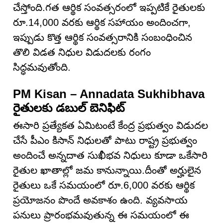
చేస్తోంది.గత ఆర్థిక సంవత్సరంలో ఇప్పటికే రైతులకు
రూ.14,000 వరకు ఆర్థిక సహాయం అందించగా,
ఇప్పుడు కొత్త ఆర్థిక సంవత్సరానికి సంబంధించిన
తొలి విడత నిధుల విడుదలకు రంగం
సిద్ధమవుతోంది.
PM Kisan – Annadata Sukhibhava
రైతులకు డబుల్ బెనిఫిట్
ఈసారి ప్రత్యేకత ఏమిటంటే కేంద్ర ప్రభుత్వం విడుదల
చేసే పీఎం కిసాన్ నిధులతో పాటు రాష్ట్ర ప్రభుత్వం
అందించే అన్నదాత సుఖీభవ నిధులు కూడా ఒకేసారి
రైతుల ఖాతాల్లో జమ కానున్నాయి.దీంతో అర్హులైన
రైతులు ఒకే సమయంలో రూ.6,000 వరకు ఆర్థిక
ప్రయోజనం పొందే అవకాశం ఉంది. వ్యవసాయ
పనులు ప్రారంభమవుతున్న ఈ సమయంలో ఈ