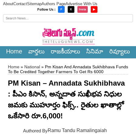
About
Contact
Sitemap
Authors Page
Advertise With Us
×
Follow Us :
F
X
Insta
▶
Home
వార్త‌లు
రాజ‌కీయాలు
సినిమా
రివ్యూలు
Home
»
National
» Pm Kisan And Annadata Sukhibhava Funds
To Be Credited Together Farmers To Get Rs 6000
PM Kisan – Annadata Sukhibhava
: పీఎం కిసాన్, అన్నదాత సుఖీభవ నిధుల
జమకు ముహూర్తం ఫిక్స్‌.. రైతుల ఖాతాల్లో
ఒకేసారి రూ.6,000!
Ramu Tandu Ramalingaiah
Authored By