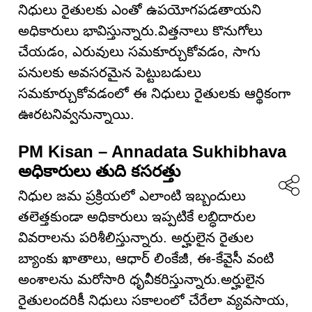
నిధులు రైతులకు ఎంతో ఉపయోగపడతాయని
అధికారులు భావిస్తున్నారు.విత్తనాలు కొనుగోలు
చేయడం, ఎరువులు సమకూర్చుకోవడం, సాగు
పనులకు అవసరమైన పెట్టుబడులు
సమకూర్చుకోవడంలో ఈ నిధులు రైతులకు ఆర్థికంగా
ఊరటనివ్వనున్నాయి.
PM Kisan – Annadata Sukhibhava
అధికారులు తుది కసరత్తు
నిధుల జమ ప్రక్రియలో ఎలాంటి ఇబ్బందులు
తలెత్తకుండా అధికారులు ఇప్పటికే లబ్ధిదారుల
వివరాలను పరిశీలిస్తున్నారు. అర్హులైన రైతుల
బ్యాంకు ఖాతాలు, ఆధార్ లింకేజీ, ఈ-కేవైసీ వంటి
అంశాలను మరోసారి ధృవీకరిస్తున్నారు.అర్హులైన
రైతులందరికీ నిధులు సకాలంలో చేరేలా వ్యవసాయ,