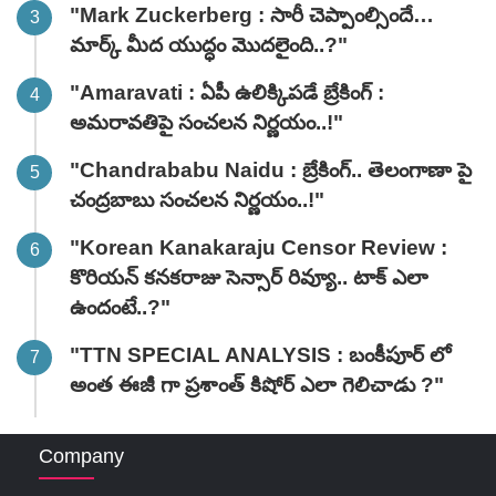
"Mark Zuckerberg : సారీ చెప్పాంల్సిందే…
మార్క్ మీద యుద్ధం మొదలైంది..?"
"Amaravati : ఏపీ ఉలిక్కిపడే బ్రేకింగ్ :
అమరావతిపై సంచలన నిర్ణయం..!"
"Chandrababu Naidu : బ్రేకింగ్.. తెలంగాణా పై
చంద్రబాబు సంచలన నిర్ణయం..!"
"Korean Kanakaraju Censor Review :
కొరియన్ కనకరాజు సెన్సార్ రివ్యూ.. టాక్ ఎలా
ఉందంటే..?"
"TTN SPECIAL ANALYSIS : బంకీపూర్ లో
అంత ఈజీ గా ప్రశాంత్ కిషోర్ ఎలా గెలిచాడు ?"
Company