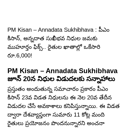
PM Kisan – Annadata Sukhibhava : పీఎం
కిసాన్, అన్నదాత సుఖీభవ నిధుల జమకు
ముహూర్తం ఫిక్స్‌.. రైతుల ఖాతాల్లో ఒకేసారి
రూ.6,000!
PM Kisan – Annadata Sukhibhava
జూన్ 20న నిధుల విడుదలకు సన్నాహాలు
ప్రస్తుతం అందుతున్న సమాచారం ప్రకారం పీఎం
కిసాన్ 23వ విడత నిధులను ఈ నెల 20వ తేదీన
విడుదల చేసే అవకాశాలు కనిపిస్తున్నాయి. ఈ విడత
ద్వారా దేశవ్యాప్తంగా సుమారు 11 కోట్ల మంది
రైతులు ప్రయోజనం పొందనున్నారని అంచనా