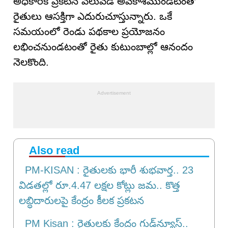
అధికారిక ప్రకటన వెలువడే అవకాశముండటంతో
రైతులు ఆసక్తిగా ఎదురుచూస్తున్నారు. ఒకే
సమయంలో రెండు పథకాల ప్రయోజనం
లభించనుండటంతో రైతు కుటుంబాల్లో ఆనందం
నెలకొంది.
Also read
PM-KISAN : రైతులకు భారీ శుభవార్త.. 23
విడతల్లో రూ.4.47 లక్షల కోట్లు జమ.. కొత్త
లబ్ధిదారులపై కేంద్రం కీలక ప్రకటన
PM Kisan : రైతులకు కేంద్రం గుడ్‌న్యూస్..