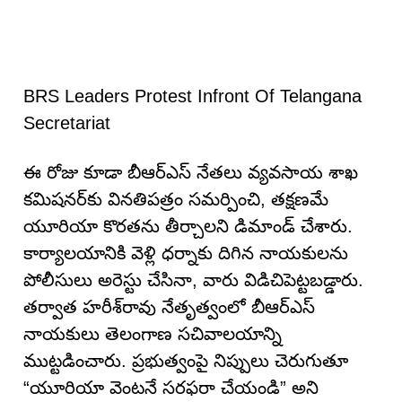
BRS Leaders Protest Infront Of Telangana
Secretariat
ఈ రోజు కూడా బీఆర్ఎస్ నేతలు వ్యవసాయ శాఖ
కమిషనర్‌కు వినతిపత్రం సమర్పించి, తక్షణమే
యూరియా కొరతను తీర్చాలని డిమాండ్ చేశారు.
కార్యాలయానికి వెళ్లి ధ‌ర్నాకు దిగిన నాయకులను
పోలీసులు అరెస్టు చేసినా, వారు విడిచిపెట్టబడ్డారు.
తర్వాత హరీశ్‌రావు నేతృత్వంలో బీఆర్ఎస్
నాయకులు తెలంగాణ స‌చివాల‌యాన్ని
ముట్ట‌డించారు. ప్రభుత్వంపై నిప్పులు చెరుగుతూ
“యూరియా వెంటనే సరఫరా చేయండి” అని