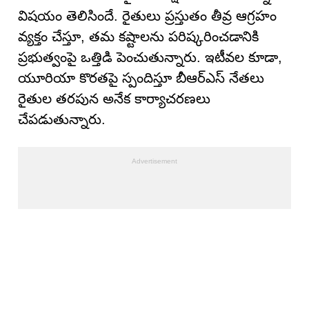
విషయం తెలిసిందే. రైతులు ప్రస్తుతం తీవ్ర ఆగ్రహం
వ్యక్తం చేస్తూ, తమ కష్టాలను పరిష్కరించడానికి
ప్రభుత్వంపై ఒత్తిడి పెంచుతున్నారు. ఇటీవల కూడా,
యూరియా కొరతపై స్పందిస్తూ బీఆర్ఎస్ నేతలు
రైతుల తరపున అనేక కార్యాచరణలు
చేపడుతున్నారు.