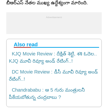
బీఆర్ఎస్ నేతల ముఖ్య ఉద్దేశ్యంగా మారింది.
Also read
KJQ Movie Review : దీక్షిత్ శెట్టి, శశి ఓదెల..
KJQ మూవీ రివ్యూ అండ్ రేటింగ్‌..!
DC Movie Review : డీసీ మూవీ రివ్యూ అండ్
రేటింగ్‌..!
Chandrababu : ఆ 5 గురు మంత్రులనీ
పీకేయబోతున్న చంద్రబాబు ?