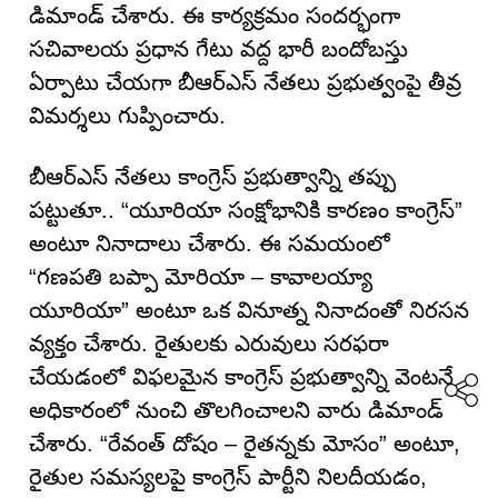
డిమాండ్ చేశారు. ఈ కార్యక్రమం సందర్భంగా
స‌చివాల‌య ప్ర‌ధాన గేటు వద్ద భారీ బందోబస్తు
ఏర్పాటు చేయగా బీఆర్ఎస్ నేతలు ప్రభుత్వంపై తీవ్ర
విమర్శలు గుప్పించారు.
బీఆర్ఎస్ నేతలు కాంగ్రెస్ ప్రభుత్వాన్ని తప్పు
పట్టుతూ.. “యూరియా సంక్షోభానికి కారణం కాంగ్రెస్”
అంటూ నినాదాలు చేశారు. ఈ సమయంలో
“గణపతి బప్పా మోరియా – కావాలయ్యా
యూరియా” అంటూ ఒక వినూత్న నినాదంతో నిరసన
వ్యక్తం చేశారు. రైతులకు ఎరువులు సరఫరా
చేయడంలో విఫలమైన కాంగ్రెస్ ప్రభుత్వాన్ని వెంటనే
అధికారంలో నుంచి తొలగించాలని వారు డిమాండ్
చేశారు. “రేవంత్ దోషం – రైతన్నకు మోసం” అంటూ,
రైతుల సమస్యలపై కాంగ్రెస్ పార్టీని నిలదీయడం,