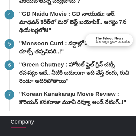
పీకేయబోతున్న చంద్రబాబు ?"
"GD Naidu Movie : GD నాయుడు: ఆర్.
మాధవన్‌ కెరీర్‌లో మరో బెస్ట్ బయోపిక్.. ఆగస్టు 7న
థియేటర్లలోకి!"
The Telugu News
"Monsoon Curd : వర్షాల్లో పెరుగు తినాలంటే ఈ
మీకు నచ్చిన సైటుగా ఎంచుకోండి
రూల్స్ తప్పనిసరి..!"
"Green Chutney : హోటల్ స్టైల్ గ్రీన్ చట్నీ
రహస్యం ఇదే.. నీటికి బదులుగా ఇది వేస్తే రంగు, రుచి
రెండూ అదిరిపోతాయి"
"Korean Kanakaraju Movie Review :
కొరియన్ కనకరాజు మూవీ రివ్యూ అండ్ రేటింగ్‌..!"
Company