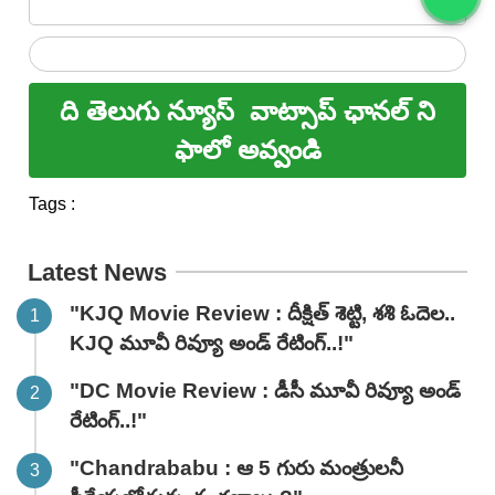
ది తెలుగు న్యూస్
వాట్సాప్ ఛానల్ ని
ఫాలో అవ్వండి
Tags :
Latest News
"KJQ Movie Review : దీక్షిత్ శెట్టి, శశి ఓదెల..
KJQ మూవీ రివ్యూ అండ్ రేటింగ్‌..!"
"DC Movie Review : డీసీ మూవీ రివ్యూ అండ్
రేటింగ్‌..!"
"Chandrababu : ఆ 5 గురు మంత్రులనీ