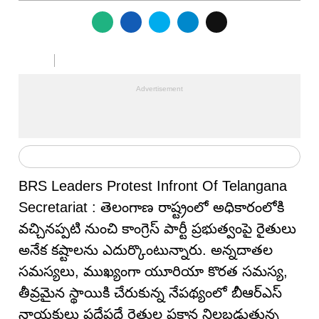
BRS Leaders Protest Infront Of Telangana
Secretariat : తెలంగాణ రాష్ట్రంలో అధికారంలోకి
వచ్చినప్పటి నుంచి కాంగ్రెస్ పార్టీ ప్రభుత్వంపై రైతులు
అనేక కష్టాలను ఎదుర్కొంటున్నారు. అన్నదాతల
సమస్యలు, ముఖ్యంగా యూరియా కొరత సమస్య,
తీవ్రమైన స్థాయికి చేరుకున్న నేపథ్యంలో బీఆర్ఎస్
నాయకులు పదేపదే రైతుల పక్షాన నిలబడుతున్న