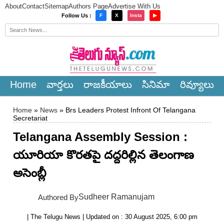
About
Contact
Sitemap
Authors Page
Advertise With Us
×
Follow Us :
F
X
Insta
▶
Home
వార్త‌లు
రాజ‌కీయాలు
సినిమా
రివ్యూలు
Home
»
News
» Brs Leaders Protest Infront Of Telangana
Secretariat
Telangana Assembly Session :
యూరియా కొర‌త‌పై దద్దరిల్లిన తెలంగాణ
అసెంబ్లీ
Sudheer Ramanujam
Authored By
| The Telugu News | Updated on : 30 August 2025, 6:00 pm