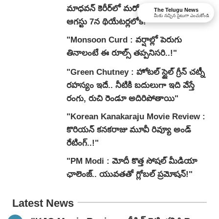
మాధవన్‌ కెరీర్‌లో మరో బెస్ట్ బయోపిక్..
The Telugu News
మీకు నచ్చిన సైటుగా ఎంచుకోండి
ఆగస్టు 7న థియేటర్లలోకి!"
"Monsoon Curd : వర్షాల్లో పెరుగు
తినాలంటే ఈ రూల్స్ తప్పనిసరి..!"
"Green Chutney : హోటల్ స్టైల్ గ్రీన్ చట్నీ
రహస్యం ఇదే.. నీటికి బదులుగా ఇది వేస్తే
రంగు, రుచి రెండూ అదిరిపోతాయి"
"Korean Kanakaraju Movie Review :
కొరియన్ కనకరాజు మూవీ రివ్యూ అండ్
రేటింగ్‌..!"
"PM Modi : మోదీ కొత్త సోషల్ మీడియా
ఛాలెంజ్.. యువతతో గ్లోబల్ ప్రమోషన్!"
Latest News