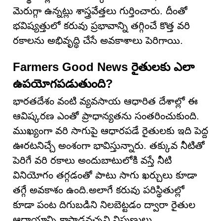
మెరుగ్గా ఉన్నట్లు శాస్త్రవేత్తలు గుర్తించారు. దీంతో
భవిష్యత్తులో కరువు ప్రభావాన్ని తగ్గించే కొత్త వరి
రకాలను అభివృద్ధి చేసే అవకాశాలు పెరిగాయి.
Farmers Good News రైతులకు ఎలా
ఉపయోగపడుతుంది?
భారతదేశం వంటి వ్యవసాయ ఆధారిత దేశాల్లో ఈ
ఆవిష్కరణ ఎంతో ప్రాధాన్యతను సంతరించుకుంది.
ముఖ్యంగా వరి సాగుపై ఆధారపడే రైతులకు ఇది పెద్ద
ఊరటనిచ్చే అంశంగా భావిస్తున్నారు. తక్కువ నీటితో
పెరిగే వరి రకాలు అందుబాటులోకి వస్తే నీటి
వినియోగం తగ్గడంతో పాటు సాగు ఖర్చులు కూడా
తగ్గే అవకాశం ఉంది.అలాగే కరువు పరిస్థితుల్లో
కూడా పంట దిగుబడిని నిలబెట్టడం ద్వారా రైతుల
ఆదాయాన్ని కాపాడవచ్చని నిపుణులు