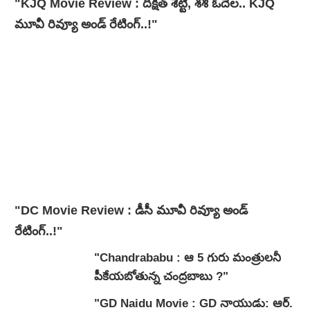
"KJQ Movie Review : దీక్షిత్ శెట్టి, శశి ఓదెల.. KJQ
మూవీ రివ్యూ అండ్ రేటింగ్‌..!"
"DC Movie Review : డీసీ మూవీ రివ్యూ అండ్
రేటింగ్‌..!"
"Chandrababu : ఆ 5 గురు మంత్రులనీ
పీకేయబోతున్న చంద్రబాబు ?"
"GD Naidu Movie : GD నాయుడు: ఆర్.