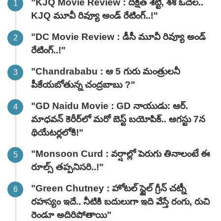
"KJQ Movie Review : దీక్షిత్ శెట్టి, శశి ఓదెల..
KJQ మూవీ రివ్యూ అండ్ రేటింగ్‌..!"
"DC Movie Review : డీసీ మూవీ రివ్యూ అండ్
రేటింగ్‌..!"
"Chandrababu : ఆ 5 గురు మంత్రులనీ
పీకేయబోతున్న చంద్రబాబు ?"
"GD Naidu Movie : GD నాయుడు: ఆర్.
మాధవన్‌ కెరీర్‌లో మరో బెస్ట్ బయోపిక్.. ఆగస్టు 7న
థియేటర్లలోకి!"
"Monsoon Curd : వర్షాల్లో పెరుగు తినాలంటే ఈ
రూల్స్ తప్పనిసరి..!"
"Green Chutney : హోటల్ స్టైల్ గ్రీన్ చట్నీ
రహస్యం ఇదే.. నీటికి బదులుగా ఇది వేస్తే రంగు, రుచి
రెండూ అదిరిపోతాయి"