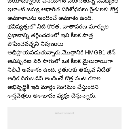
బయోటెక్నాలజీ వినియోగం పెరుగుతున్న నేపథ్యంలో
ఇలాంటి జన్యు ఆధారిత పరిశోధనలు రైతులకు కొత్త
అవకాశాలను అందించే అవకాశం ఉంది.
భవిష్యత్తులో నీటి కొరత, వాతావరణ మార్పుల
ప్రభావాన్ని తగ్గించడంలో ఇవి కీలక పాత్ర
పోషించవచ్చని నిపుణులు
అభిప్రాయపడుతున్నారు.మొత్తానికి HMGB1 జీన్
ఆవిష్కరణ వరి సాగులో ఒక కీలక మైలురాయిగా
నిలిచే అవకాశం ఉంది. రైతులకు తక్కువ నీటితో
అధిక దిగుబడిని అందించే కొత్త పంట రకాల
అభివృద్ధికి ఇది మార్గం సుగమం చేస్తుందని
శాస్త్రవేత్తలు ఆశాభావం వ్యక్తం చేస్తున్నారు.