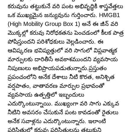
కరువును తట్టుకునే వరి పంట అభివృద్ధికి శాస్త్రవేత్తలు
ఒక ముఖ్యమైన జన్యువును గుర్తించారు. HMGB1
(High Mobility Group Box 1) అనే ఈ జీన్ వరి
మొక్కల్లో కరువు నిరోధకతను పెంచడంలో కీలక పాత్ర
పోషిస్తుందని పరిశోధకులు వెల్లడించారు. ఈ
ఆవిష్కరణ భవిష్యత్తులో వరి సాగులో విప్లవాత్మక
మార్పులకు దారితీసే అవకాశముందని వ్యవసాయ
నిపుణులు అభిప్రాయపడుతున్నారు.ప్రస్తుతం
ప్రపంచంలోని అనేక దేశాలు నీటి కొరత, అనిశ్చిత
వర్షపాతం, వాతావరణ మార్పుల ప్రభావంతో
వ్యవసాయ ఉత్పత్తిలో ఇబ్బందులు
ఎదుర్కొంటున్నాయి. ముఖ్యంగా వరి సాగు ఎక్కువ
నీటిని అవసరం చేసుకునే పంట కావడంతో రైతులు
అనేక సవాళ్లను ఎదుర్కొంటున్నారు. ఇలాంటి
పరిస్థితుల్లో కరువు పరిస్థితులను తట్టుకుని