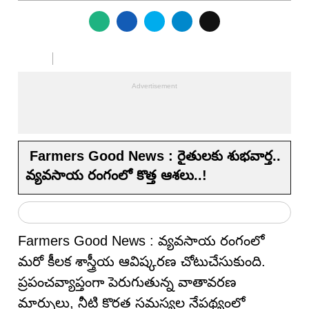
Farmers Good News : రైతులకు శుభవార్త..
వ్యవసాయ రంగంలో కొత్త ఆశలు..!
Farmers Good News : వ్యవసాయ రంగంలో
మరో కీలక శాస్త్రీయ ఆవిష్కరణ చోటుచేసుకుంది.
ప్రపంచవ్యాప్తంగా పెరుగుతున్న వాతావరణ
మార్పులు, నీటి కొరత సమస్యల నేపథ్యంలో