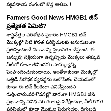
వ్యవసాయ రంగంలో కొత్త ఆశలు..!
Farmers Good News HMGB1 జీన్
ప్రత్యేకత ఏమిటి?
శాస్త్రవేత్తల పరిశోధన ప్రకారం HMGB1 జీన్
మొక్కల్లో నీటి కొరత పరిస్థితులకు అనుగుణంగా
ప్రతిస్పందించే విధానాన్ని ప్రభావితం చేస్తుంది. ఈ
జన్యువు సక్రియంగా ఉన్నప్పుడు మొక్కలు తక్కువ
నీటితో కూడా జీవించగల సామర్థ్యాన్ని
పెంపొందించుకుంటాయి. అంతేకాకుండా మొక్కల్లో
ఒత్తిడి నిరోధక వ్యవస్థను బలోపేతం చేయడంలో
కూడా ఈ జీన్ కీలకంగా పనిచేస్తుందని
గుర్తించారు.పరిశోధనల్లో భాగంగా HMGB1 జీన్
ప్రభావాన్ని వివిధ వరి రకాలపై పరీక్షించగా, నీటి కొరత
పరిస్థితుల్లో కూడా మొక్కల పెరుగుదల, దిగుబడి