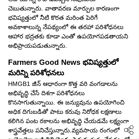
చెబుతున్నారు. వాతావరణ మార్పుల కారణంగా
భవిష్యత్తులో నీటి కొరత మరింత పెరిగే
అవకాశాలున్న నేపథ్యంలో ఈ తరహా పరిశోధనలు
ఆహార భద్రతకు కూడా ఎంతో ఉపయోగపడతాయని
అభిప్రాయపడుతున్నారు.
Farmers Good News భవిష్యత్తులో
మరిన్ని పరిశోధనలు
HMGB1 జీన్ ఆధారంగా కొత్త వరి వంగడాలను
అభివృద్ధి చేసే దిశగా పరిశోధనలు
కొనసాగుతున్నాయి. ఈ జన్యువును ఉపయోగించి
అధిక దిగుబడితో పాటు కరువు నిరోధక లక్షణాలు
కలిగిన పంట రకాలను అభివృద్ధి చేయడమే లక్ష్యంగా
శాస్త్రవేత్తలు పనిచేస్తున్నారు.వ్యవసాయ రంగంలో