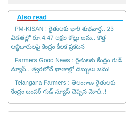
Also read
PM-KISAN : రైతులకు భారీ శుభవార్త.. 23
విడతల్లో రూ.4.47 లక్షల కోట్లు జమ.. కొత్త
లబ్ధిదారులపై కేంద్రం కీలక ప్రకటన
Farmers Good News : రైతులకు కేంద్రం గుడ్
న్యూస్.. త్వరలోనే ఖాతాల్లో డబ్బులు జ‌మ‌!
Telangana Farmers : తెలంగాణ రైతులకు
కేంద్రం బంపర్ గుడ్ న్యూస్ చెప్పిన మోదీ..!