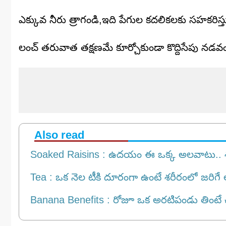
ఎక్కువ నీరు త్రాగండి,ఇది పేగుల కదలికలకు సహకరిస్త
లంచ్ తరువాత తక్షణమే కూర్చోకుండా కొద్దిసేపు నడవం
Also read
Soaked Raisins : ఉదయం ఈ ఒక్క అలవాటు.. శరీర
Tea : ఒక నెల టీకి దూరంగా ఉంటే శరీరంలో జరిగే 
Banana Benefits : రోజూ ఒక అరటిపండు తింటే చ