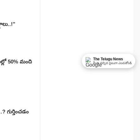
షాలు..!"
The Telugu News
ుల్లో 50% మంది
మీకు నచ్చిన సైటుగా ఎంచుకోండి
.? గుర్తించడం