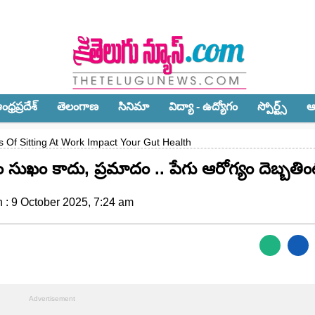
ధ్ర‌ప్ర‌దేశ్‌
తెలంగాణ‌
సినిమా
విద్యా - ఉద్యోగం
స్పోర్ట్స్‌
ఆ
Of Sitting At Work Impact Your Gut Health
సుఖం కాదు, ప్రమాదం .. పేగు ఆరోగ్యం దెబ్బ‌తిం
 : 9 October 2025, 7:24 am