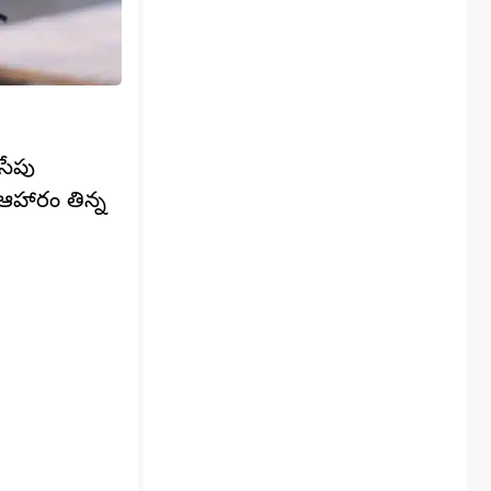
సేపు
ఆహారం తిన్న‌