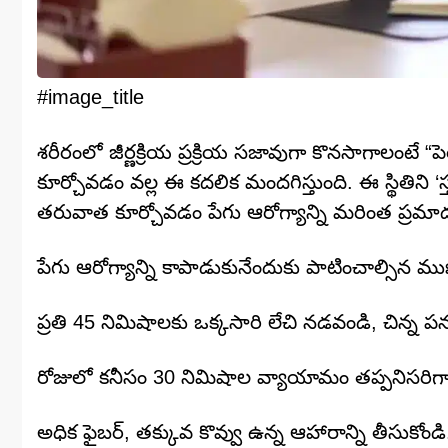
#image_title
శరీరంలో జీర్ణక్రియ ప్రక్రియ సజావుగా కొనసాగాలంటే “ప
కూర్చోవడం వల్ల ఈ కదలిక మందగిస్తుంది. ఈ స్థితిని ‘స
తరువాత కూర్చోవడం పేగు ఆరోగ్యాన్ని మరింత ప్రమాదం
పేగు ఆరోగ్యాన్ని కాపాడుకునేందుకు పాటించాల్సిన 
ప్రతి 45 నిమిషాలకు ఒక్కసారి లేచి నడవండి, చిన్న 
రోజులో కనీసం 30 నిమిషాల వ్యాయామం తప్పనిసరిగ
అధిక ఫైబర్, తక్కువ కొవ్వు ఉన్న ఆహారాన్ని తీసుకోండి