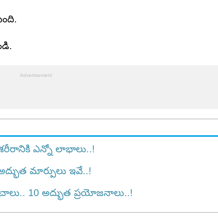
ుంది.
డి.
ానికి ఎన్నో లాభాలు..!
అద్భుత మార్పులు ఇవే..!
ాలు.. 10 అద్భుత ప్రయోజనాలు..!