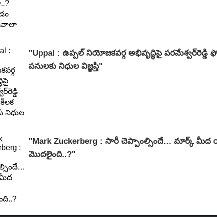
"Uppal : ఉప్పల్ నియోజకవర్గ అభివృద్ధిపై పరమేశ్వర్‌రెడ్డి ఫ
పనులకు నిధుల విజ్ఞప్తి"
"Mark Zuckerberg : సారీ చెప్పాంల్సిందే… మార్క్ మీద 
మొదలైంది..?"