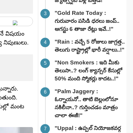
జ్యోత్స్నకు పెళ్లి ఒత్తిడి!"
"Gold Rate Today :
గురువారం పసిడి ధరలు జంప్..
ఆగస్టు 6 తాజా రేట్లు ఇవే..!"
యనే విషయం
"Rain : వచ్చే 5 రోజులు జాగ్రత్త..
్య నిపుణులు.
తెలుగు రాష్ట్రాల్లో భారీ వ‌ర్షాలు..!"
"Non Smokers : ఇది మీకు
తెలుసా..? లంగ్ క్యాన్సర్ కేసుల్లో
50% మంది స్మోకర్లు కాదట..!"
తున్నారు.
"Palm Jaggery :
ుతుంది.
ఓర్నాయనో.. తాటి బెల్లంలోనూ
ుల్లో మంట
నకిలీనా..? గుర్తించడం మాత్రం
చాలా ఈజీ!"
"Uppal : ఉప్పల్ నియోజకవర్గ