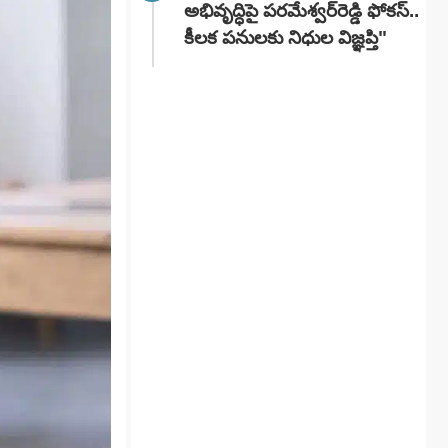
అభివృద్ధిపై పరమేశ్వర్‌రెడ్డి ఫోకస్..
కీలక పనులకు నిధుల విజ్ఞప్తి"