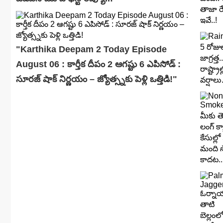
"Karthika Deepam 2 Today Episode
August 06 : కార్తీక దీపం 2 ఆగష్టు 6 ఎపిసోడ్ :
సూరజ్ షాక్ నిర్ణయం – జ్యోత్స్నకు పెళ్లి ఒత్తిడి!"