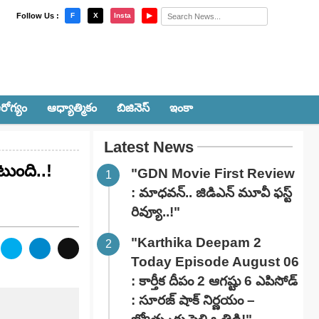
×
Follow Us :
F
X
Insta
▶
రోగ్యం
ఆధ్యాత్మికం
బిజినెస్
ఇంకా
Latest News
టుంది..!
"GDN Movie First Review
: మాధవన్.. జిడిఎన్ మూవీ ఫ‌స్ట్
రివ్యూ..!"
"Karthika Deepam 2
Today Episode August 06
: కార్తీక దీపం 2 ఆగష్టు 6 ఎపిసోడ్
: సూరజ్ షాక్ నిర్ణయం –