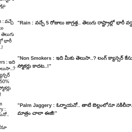
"Rain : వచ్చే 5 రోజులు జాగ్రత్త.. తెలుగు రాష్ట్రాల్లో భారీ వ‌ర్
"Non Smokers : ఇది మీకు తెలుసా..? లంగ్ క్యాన్సర్ కేస
స్మోకర్లు కాదట..!"
"Palm Jaggery : ఓర్నాయనో.. తాటి బెల్లంలోనూ నకిలీనా.
మాత్రం చాలా ఈజీ!"