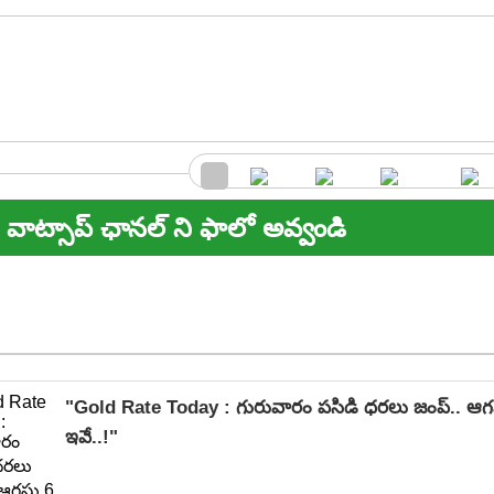
వాట్సాప్ ఛానల్ ని ఫాలో అవ్వండి
"Gold Rate Today : గురువారం పసిడి ధరలు జంప్.. ఆగస్ట
ఇవే..!"