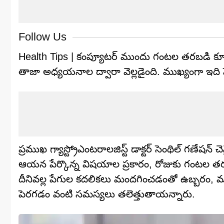
Follow Us
Health Tips | కంప్యూటర్ ముందు గంటల తరబడి కూ
తాజా అధ్యయనాల ద్వారా వెల్లడైంది. ముఖ్యంగా ఇది పేగ
ప్రముఖ గ్యాస్ట్రోఎంటరాలజిస్ట్ డాక్టర్ సెంథిల్ గణేషన్ చె
ఆయన పేర్కొన్న విషయాల ప్రకారం, రోజుకు గంటల తరబడ
దీనివల్ల పేగుల కదలికలు మందగించడంతో ఉబ్బరం, మ
పెరగడం వంటి సమస్యలు తలెత్తుతాయన్నారు.