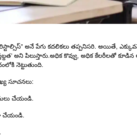
ెరిస్టాల్సిస్” అనే పేగు కదలికలు తప్పనిసరి. అయితే, ఎక్కువ
్తబ్దత’ అని పిలుస్తారు.అధిక కొవ్వు, అధిక కేలరీలతో కూడిన 
లోకి నెట్టుతుంది.
ముఖ్య సూచనలు:
పనులు చేయండి.
ా చేయండి.
.