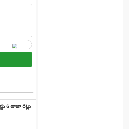
ు 6 తాజా రేట్లు