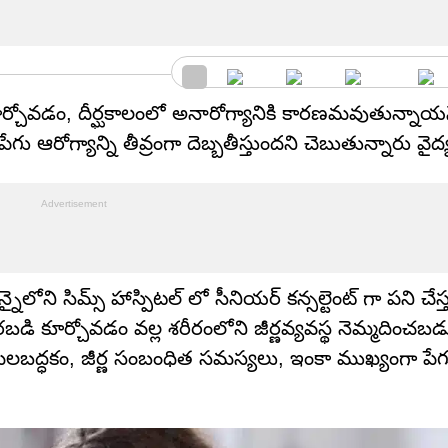
ర్చోవడం, దీర్ఘకాలంలో అనారోగ్యానికి కారణమవుతున్నా
ు ఆరోగ్యాన్ని తీవ్రంగా దెబ్బతీస్తుందని చెబుతున్నారు వైద
న్నైలోని సిమ్స్ హాస్పిటల్ లో సీనియర్ కన్సల్టెంట్ గా పని చేస్
ి కూర్చోవడం వల్ల శరీరంలోని జీర్ణవ్యవస్థ నెమ్మదించబడ
లబద్ధకం, జీర్ణ సంబంధిత సమస్యలు, ఇంకా ముఖ్యంగా పేగ