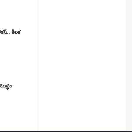
ోకస్.. కీలక
యుద్ధం