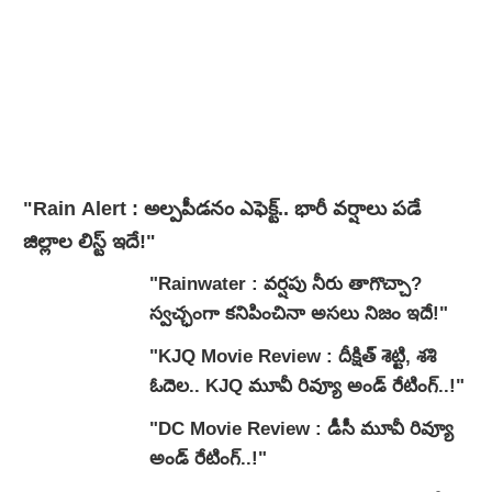
"Rain Alert : అల్పపీడనం ఎఫెక్ట్.. భారీ వర్షాలు పడే
జిల్లాల లిస్ట్ ఇదే!"
"Rainwater : వర్షపు నీరు తాగొచ్చా?
స్వచ్ఛంగా కనిపించినా అసలు నిజం ఇదే!"
"KJQ Movie Review : దీక్షిత్ శెట్టి, శశి
ఓదెల.. KJQ మూవీ రివ్యూ అండ్ రేటింగ్‌..!"
"DC Movie Review : డీసీ మూవీ రివ్యూ
అండ్ రేటింగ్‌..!"