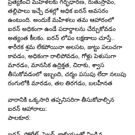
ప్రత్యేకించి మహిళలకు గర్భధారణ, రుతుస్రావం,
తల్లిపాలు ఇచ్చే దశల్లో అధిక ఐరన్ అవసరం
ఉంటుంది. అందుకే మహిళలు తమ ఆహారంలో
ఐరన్ అధికంగా ఉండే పదార్థాలను చేర్చుకోవడం
అత్యంత కీలకం. ఐరన్ లోపం లక్షణాలు చూస్తే..
శారీరక శ్రమ లేకపోయినా అలసట, జుట్టు పలుచగా
కావ‌డం, అధికంగా రాలిపోవడం, గోళ్లు పెళుసుగా
మారడం, మానసిక ఉద్రిక్తత, చిరాకు, శ్వాస
తీసుకోవడంలో ఇబ్బంది, చర్మం పసుపు లేదా నలుపు
రంగులోకి మారడం, తల తిరగడం, బలహీనత
వారానికి ఒక్కసారి తప్పనిసరిగా తీసుకోవాల్సిన
ఐరన్ ఆహారాలు:
పాలకూర:
ఐరన్, ఫోలేట్, ఫైబర్, కాల్షియంతో నిండిన