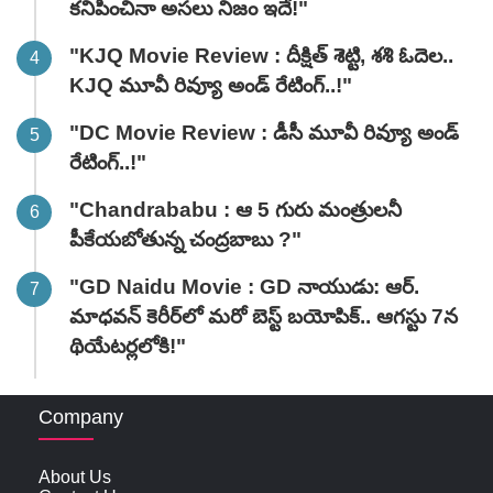
కనిపించినా అసలు నిజం ఇదే!"
"KJQ Movie Review : దీక్షిత్ శెట్టి, శశి ఓదెల..
KJQ మూవీ రివ్యూ అండ్ రేటింగ్‌..!"
"DC Movie Review : డీసీ మూవీ రివ్యూ అండ్
రేటింగ్‌..!"
"Chandrababu : ఆ 5 గురు మంత్రులనీ
పీకేయబోతున్న చంద్రబాబు ?"
"GD Naidu Movie : GD నాయుడు: ఆర్.
మాధవన్‌ కెరీర్‌లో మరో బెస్ట్ బయోపిక్.. ఆగస్టు 7న
థియేటర్లలోకి!"
Company
About Us