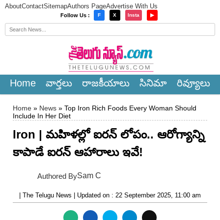
About
Contact
Sitemap
Authors Page
Advertise With Us
×
Follow Us :
F
X
Insta
▶
Home
వార్త‌లు
రాజ‌కీయాలు
సినిమా
రివ్యూలు
Home
»
News
» Top Iron Rich Foods Every Woman Should
Include In Her Diet
Iron | మహిళల్లో ఐరన్ లోపం.. ఆరోగ్యాన్ని
కాపాడే ఐరన్ ఆహారాలు ఇవే!
Sam C
Authored By
| The Telugu News | Updated on : 22 September 2025, 11:00 am