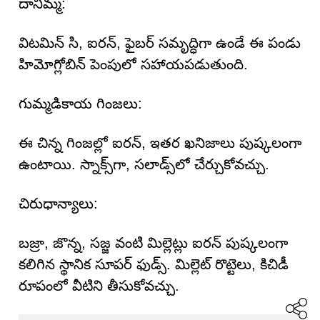
దానిమ్మ:
విటమిన్ సి, ఐరన్, ఫైబర్ సమృద్ధిగా ఉండే ఈ పండు
హిమోగ్లోబిన్ పెంపులో సహాయపడుతుంది.
గుమ్మడికాయ గింజలు:
ఈ చిన్న గింజల్లో ఐరన్, ఇతర ఖనిజాలు పుష్కలంగా
ఉంటాయి. స్నాక్స్‌గా, సలాడ్స్‌లో చేర్చుకోవచ్చు.
చిరుధాన్యాలు:
బజ్రా, జొన్న, సజ్జ వంటి మిల్లెట్లు ఐరన్ పుష్కలంగా
కలిగిన స్థానిక సూపర్ ఫుడ్స్. మిల్లెట్ రొట్టెలు, కిచిడీ
రూపంలో వీటిని తీసుకోవచ్చు.