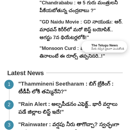
"Chandrababu : ఆ 5 గురు మంత్రులనీ
పీకేయబోతున్న చంద్రబాబు ?"
"GD Naidu Movie : GD నాయుడు: ఆర్.
మాధవన్‌ కెరీర్‌లో మరో బెస్ట్ బయోపిక్..
ఆగస్టు 7న థియేటర్లలోకి!"
The Telugu News
"Monsoon Curd : వర్షాల్లో పెరుగు
మీకు నచ్చిన సైటుగా ఎంచుకోండి
తినాలంటే ఈ రూల్స్ తప్పనిసరి..!"
Latest News
"Thammineni Seetharam : బిగ్ బ్రేకింగ్ :
టీడీపీ లోకి తమ్మినేని?"
"Rain Alert : అల్పపీడనం ఎఫెక్ట్.. భారీ వర్షాలు
పడే జిల్లాల లిస్ట్ ఇదే!"
"Rainwater : వర్షపు నీరు తాగొచ్చా? స్వచ్ఛంగా