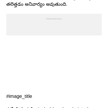
తలెత్తడం అనివార్యం అవుతుంది.
#image_title