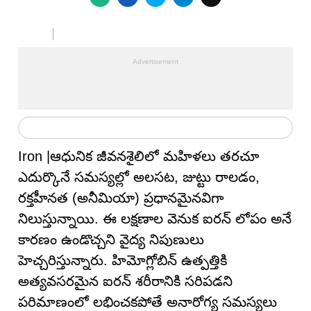
Iron |ఆధునిక జీవనశైలిలో మహిళలు తరచూ
ఎదుర్కొనే సమస్యల్లో అలసట, జుట్టు రాలడం,
రక్తహీనత (అనీమియా) ప్రధానమైనవిగా
నిలుస్తున్నాయి. ఈ లక్షణాల వెనుక ఐరన్ లోపం అనే
కారణం ఉండొచ్చని వైద్య నిపుణులు
హెచ్చరిస్తున్నారు. హిమోగ్లోబిన్ ఉత్పత్తికి
అత్యవసరమైన ఐరన్ శరీరానికి సరిపడని
పరిమాణంలో లభించకపోతే అనారోగ్య సమస్యలు