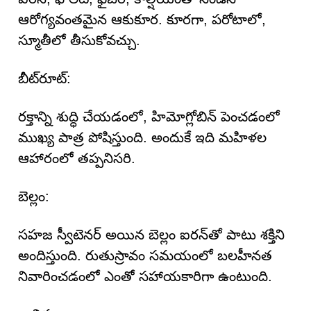
ఆరోగ్యవంతమైన ఆకుకూర. కూరగా, పరోటాలో,
స్మూతీలో తీసుకోవచ్చు.
బీట్‌రూట్:
రక్తాన్ని శుద్ధి చేయడంలో, హిమోగ్లోబిన్ పెంచడంలో
ముఖ్య పాత్ర పోషిస్తుంది. అందుకే ఇది మహిళల
ఆహారంలో తప్పనిసరి.
బెల్లం:
సహజ స్వీటెనర్ అయిన బెల్లం ఐరన్‌తో పాటు శక్తిని
అందిస్తుంది. రుతుస్రావం సమయంలో బలహీనత
నివారించడంలో ఎంతో సహాయకారిగా ఉంటుంది.