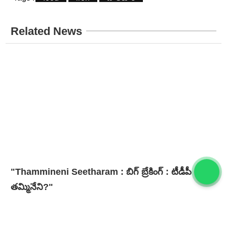
Related News
"Thammineni Seetharam : బిగ్ బ్రేకింగ్ : టీడీపీ లోకి
తమ్మినేని?"