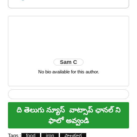
Sam C
No bio available for this author.
ది తెలుగు న్యూస్
వాట్సాప్ ఛానల్ ని
ఫాలో అవ్వండి
Tags :
food
iron
పాలకూర