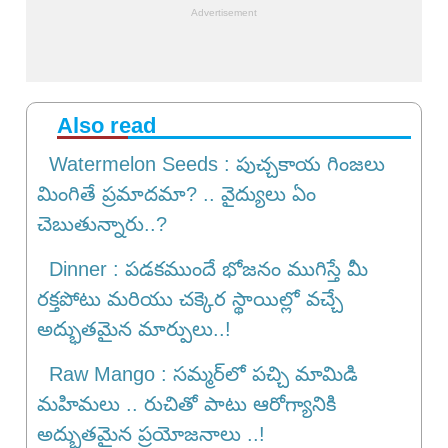
Also read
Watermelon Seeds : పుచ్చకాయ గింజలు
మింగితే ప్రమాదమా? .. వైద్యులు ఏం
చెబుతున్నారు..?
Dinner : పడకముందే భోజనం ముగిస్తే మీ
రక్తపోటు మరియు చక్కెర స్థాయిల్లో వచ్చే
అద్భుతమైన మార్పులు..!
Raw Mango : సమ్మర్‌లో పచ్చి మామిడి
మహిమలు .. రుచితో పాటు ఆరోగ్యానికి
అద్భుతమైన ప్రయోజనాలు ..!