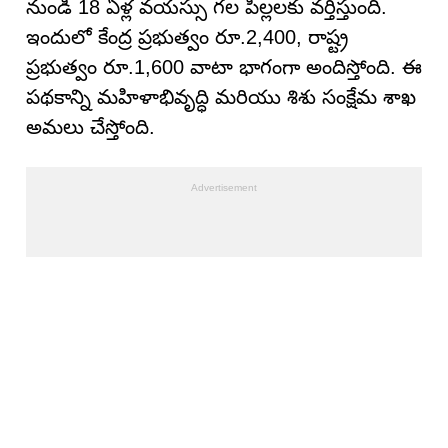
నుండి 18 ఏళ్ల వయస్సు గల పిల్లలకు వర్తిస్తుంది.
ఇందులో కేంద్ర ప్రభుత్వం రూ.2,400, రాష్ట్ర
ప్రభుత్వం రూ.1,600 వాటా భాగంగా అందిస్తోంది. ఈ
పథకాన్ని మహిళాభివృద్ధి మరియు శిశు సంక్షేమ శాఖ
అమలు చేస్తోంది.