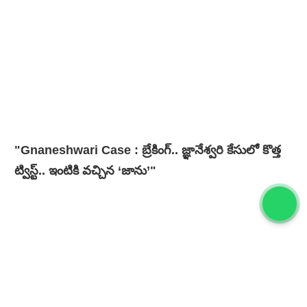
"Gnaneshwari Case : బ్రేకింగ్‌.. జ్ఞానేశ్వరి కేసులో కొత్త
ట్విస్ట్.. ఇంటికి వచ్చిన ‘జాను’"