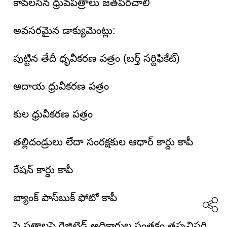
కావలసిన ధ్రువపత్రాలు జతపరచాలి
అవసరమైన డాక్యుమెంట్లు:
పుట్టిన తేదీ ధృవీకరణ పత్రం (బర్త్ సర్టిఫికేట్)
ఆదాయ ధ్రువీకరణ పత్రం
కుల ధ్రువీకరణ పత్రం
తల్లిదండ్రులు లేదా సంరక్షకుల ఆధార్ కార్డు కాపీ
రేషన్ కార్డు కాపీ
బ్యాంక్ పాస్‌బుక్ ఫోటో కాపీ
పై పత్రాలపై గెజిటెడ్ అధికారుల సంతకం తప్పనిసరి