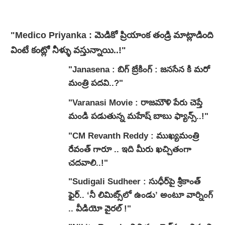
"Medico Priyanka : మెడికో ప్రియాంక తండ్రి మాట్లాడింది
వింటే కంట్లో నీళ్ళు వస్తున్నాయి..!"
"Janasena : బిగ్ బ్రేకింగ్ : జనసేన కి మరో
మంత్రి పదవి..?"
"Varanasi Movie : రాజమౌళి పేరు చెప్తే
మండి పడుతున్న మహేష్ బాబు ఫ్యాన్స్..!"
"CM Revanth Reddy : ముఖ్యమంత్రి
రేవంత్ గారూ .. ఇది మీరు ఖచ్చితంగా
చదవాలి..!"
"Sudigali Sudheer : సుధీర్‌పై శ్రీకాంత్
ఫైర్.. ‘నీ లిమిట్స్‌లో ఉండు’ అంటూ వార్నింగ్
.. వీడియో వైరల్ !"