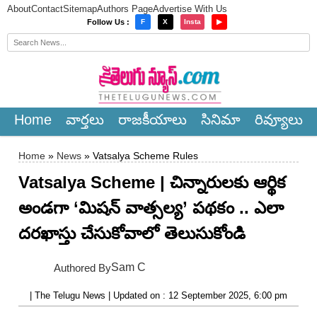
About
Contact
Sitemap
Authors Page
Advertise With Us
×
Follow Us :
F
X
Insta
▶
Home
వార్త‌లు
రాజ‌కీయాలు
సినిమా
రివ్యూలు
Home
»
News
» Vatsalya Scheme Rules
Vatsalya Scheme | చిన్నారులకు ఆర్థిక
అండగా ‘మిషన్ వాత్సల్య’ పథకం .. ఎలా
దరఖాస్తు చేసుకోవాలో తెలుసుకోండి
Sam C
Authored By
| The Telugu News | Updated on : 12 September 2025, 6:00 pm