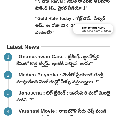
"Nikita Rawal : నిఖిత రావెల్‌కు అభిమాని
షాకింగ్ కిస్.. వైరల్ వీడియో..!"
"Gold Rate Today : గోల్డ్ డౌన్.. సిల్వర్
అప్.. ఈ రోజు 22K, 24K ధరలు
The Telugu News
మీకు నచ్చిన సైటుగా ఎంచుకోండి
ఎంతంటే?"
Latest News
"Gnaneshwari Case : బ్రేకింగ్‌.. జ్ఞానేశ్వరి
కేసులో కొత్త ట్విస్ట్.. ఇంటికి వచ్చిన ‘జాను’"
"Medico Priyanka : మెడికో ప్రియాంక తండ్రి
మాట్లాడింది వింటే కంట్లో నీళ్ళు వస్తున్నాయి..!"
"Janasena : బిగ్ బ్రేకింగ్ : జనసేన కి మరో మంత్రి
పదవి..?"
"Varanasi Movie : రాజమౌళి పేరు చెప్తే మండి