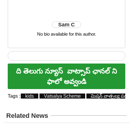
Sam C
No bio available for this author.
ది తెలుగు న్యూస్
వాట్సాప్ ఛానల్ ని
ఫాలో అవ్వండి
Tags :
kids
Vatsalya Scheme
మిషన్ వాత్సల్య పథకం
Related News