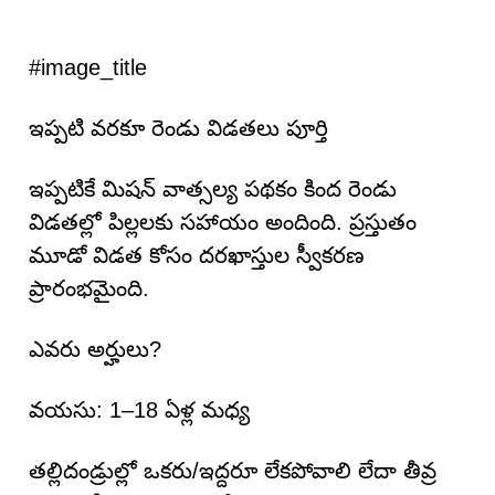
#image_title
ఇప్పటి వరకూ రెండు విడతలు పూర్తి
ఇప్పటికే మిషన్ వాత్సల్య పథకం కింద రెండు
విడతల్లో పిల్లలకు సహాయం అందింది. ప్రస్తుతం
మూడో విడత కోసం దరఖాస్తుల స్వీకరణ
ప్రారంభమైంది.
ఎవరు అర్హులు?
వయసు: 1–18 ఏళ్ల మధ్య
తల్లిదండ్రుల్లో ఒకరు/ఇద్దరూ లేకపోవాలి లేదా తీవ్ర