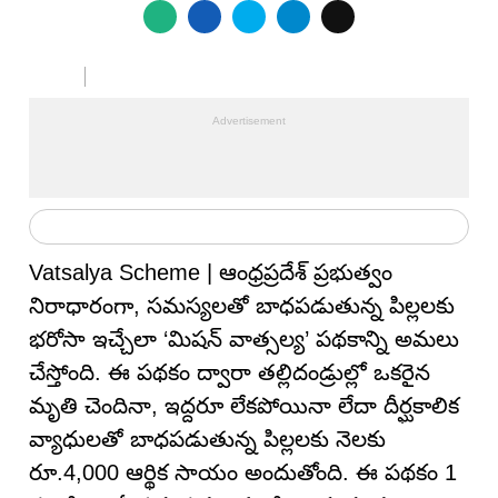
Vatsalya Scheme | ఆంధ్రప్రదేశ్ ప్రభుత్వం
నిరాధారంగా, సమస్యలతో బాధపడుతున్న పిల్లలకు
భరోసా ఇచ్చేలా ‘మిషన్ వాత్సల్య’ పథకాన్ని అమలు
చేస్తోంది. ఈ పథకం ద్వారా తల్లిదండ్రుల్లో ఒకరైన
మృతి చెందినా, ఇద్దరూ లేకపోయినా లేదా దీర్ఘకాలిక
వ్యాధులతో బాధపడుతున్న పిల్లలకు నెలకు
రూ.4,000 ఆర్థిక సాయం అందుతోంది. ఈ పథకం 1