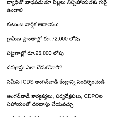
వ్యాధితో బాధపడుతూ పిల్లలు నిస్సహాయతకు గురై
ఉండాలి
కుటుంబ వార్షిక ఆదాయం:
గ్రామీణ ప్రాంతాల్లో రూ.72,000 లోపు
పట్టణాల్లో రూ.96,000 లోపు
దరఖాస్తు ఎలా చేసుకోవాలి?
సమీప ICDS అంగన్‌వాడీ కేంద్రాన్ని సందర్శించండి
అంగన్‌వాడీ కార్యకర్తలు, పర్యవేక్షకులు, CDPOల
సహాయంతో దరఖాస్తు చేయవచ్చు