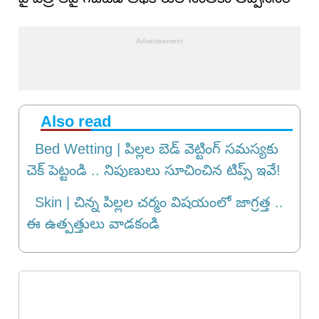
Also read
Bed Wetting | పిల్లల బెడ్‌ వెట్టింగ్‌ సమస్యకు
చెక్‌ పెట్టండి .. నిపుణులు సూచించిన టిప్స్‌ ఇవే!
Skin | చిన్న పిల్లల చర్మం విష‌యంలో జాగ్రత్త ..
ఈ ఉత్పత్తులు వాడకండి