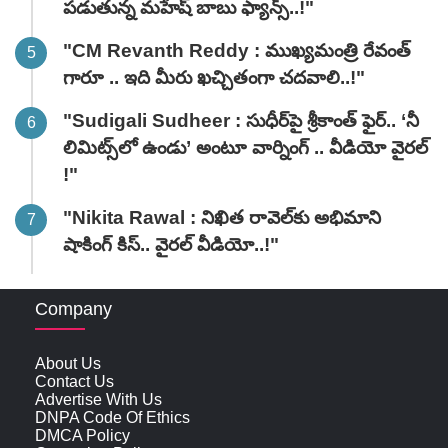
పడుతున్న మహేష్ బాబు ఫ్యాన్స్..!"
"CM Revanth Reddy : ముఖ్యమంత్రి రేవంత్
గారూ .. ఇది మీరు ఖచ్చితంగా చదవాలి..!"
"Sudigali Sudheer : సుధీర్‌పై శ్రీకాంత్ ఫైర్.. ‘నీ
లిమిట్స్‌లో ఉండు’ అంటూ వార్నింగ్ .. వీడియో వైరల్
!"
"Nikita Rawal : నిఖిత రావెల్‌కు అభిమాని
షాకింగ్ కిస్.. వైరల్ వీడియో..!"
Company
About Us
Contact Us
Advertise With Us
DNPA Code Of Ethics
DMCA Policy