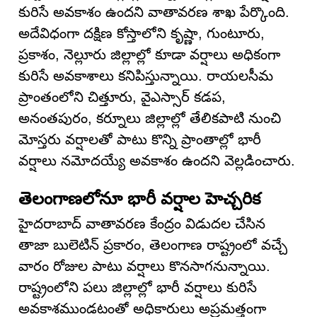
కురిసే అవకాశం ఉందని వాతావరణ శాఖ పేర్కొంది.
అదేవిధంగా దక్షిణ కోస్తాలోని కృష్ణా, గుంటూరు,
ప్రకాశం, నెల్లూరు జిల్లాల్లో కూడా వర్షాలు అధికంగా
కురిసే అవకాశాలు కనిపిస్తున్నాయి. రాయలసీమ
ప్రాంతంలోని చిత్తూరు, వైఎస్సార్ కడప,
అనంతపురం, కర్నూలు జిల్లాల్లో తేలికపాటి నుంచి
మోస్తరు వర్షాలతో పాటు కొన్ని ప్రాంతాల్లో భారీ
వర్షాలు నమోదయ్యే అవకాశం ఉందని వెల్లడించారు.
తెలంగాణలోనూ భారీ వర్షాల హెచ్చరిక
హైదరాబాద్ వాతావరణ కేంద్రం విడుదల చేసిన
తాజా బులెటిన్ ప్రకారం, తెలంగాణ రాష్ట్రంలో వచ్చే
వారం రోజుల పాటు వర్షాలు కొనసాగనున్నాయి.
రాష్ట్రంలోని పలు జిల్లాల్లో భారీ వర్షాలు కురిసే
అవకాశముండటంతో అధికారులు అప్రమత్తంగా