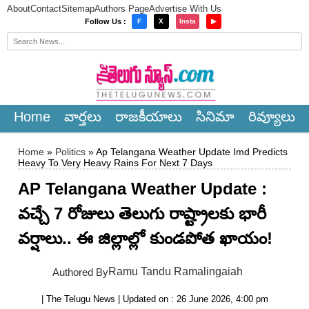
About
Contact
Sitemap
Authors Page
Advertise With Us
×
Follow Us :
F
X
Insta
▶
Home
వార్త‌లు
రాజ‌కీయాలు
సినిమా
రివ్యూలు
Home
»
Politics
» Ap Telangana Weather Update Imd Predicts
Heavy To Very Heavy Rains For Next 7 Days
AP Telangana Weather Update :
వచ్చే 7 రోజులు తెలుగు రాష్ట్రాలకు భారీ
వర్షాలు.. ఈ జిల్లాల్లో కుండపోత ఖాయం!
Ramu Tandu Ramalingaiah
Authored By
| The Telugu News | Updated on : 26 June 2026, 4:00 pm