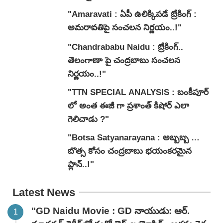
"Amaravati : ఏపీ ఉలిక్కిపడే బ్రేకింగ్ :
అమరావతిపై సంచలన నిర్ణయం..!"
"Chandrababu Naidu : బ్రేకింగ్..
తెలంగాణా పై చంద్రబాబు సంచలన
నిర్ణయం..!"
"TTN SPECIAL ANALYSIS : బంకీపూర్
లో అంత ఈజీ గా ప్రశాంత్ కిషోర్ ఎలా
గెలిచాడు ?"
"Botsa Satyanarayana : అబ్బబ్బ …
బొత్స కోసం చంద్రబాబు భయంకరమైన
ప్లాన్..!"
Latest News
"GD Naidu Movie : GD నాయుడు: ఆర్.