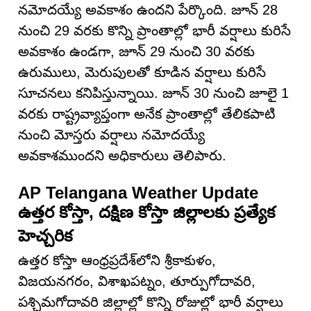
నమోదయ్యే అవకాశం ఉందని పేర్కొంది. జూన్ 28
నుంచి 29 వరకు కొన్ని ప్రాంతాల్లో భారీ వర్షాలు కురిసే
అవకాశం ఉండగా, జూన్ 29 నుంచి 30 వరకు
ఉరుములు, మెరుపులతో కూడిన వర్షాలు కురిసే
సూచనలు కనిపిస్తున్నాయి. జూన్ 30 నుంచి జూలై 1
వరకు రాష్ట్రవ్యాప్తంగా అనేక ప్రాంతాల్లో తేలికపాటి
నుంచి మోస్తరు వర్షాలు నమోదయ్యే
అవకాశముందని అధికారులు తెలిపారు.
AP Telangana Weather Update
ఉత్తర కోస్తా, దక్షిణ కోస్తా జిల్లాలకు ప్రత్యేక
హెచ్చరిక
ఉత్తర కోస్తా ఆంధ్రప్రదేశ్‌లోని శ్రీకాకుళం,
విజయనగరం, విశాఖపట్నం, తూర్పుగోదావరి,
పశ్చిమగోదావరి జిల్లాల్లో కొన్ని రోజుల్లో భారీ వర్షాలు