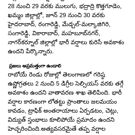
28 నుంచి 29 వరకు ములుగు, భద్రాద్రి కొత్తగూడెం,
ఖమ్మం జిల్లాల్లో, జూన్ 29 నుంచి 30 వరకు
హైదరాబాద్, రంగారెడ్డి, మేడ్చల్-మల్కాజిగిరి,
సంగారెడ్డి, వికారాబాద్, మహబూబ్‌నగర్,
నాగర్‌కర్నూల్ జిల్లాల్లో భారీ వర్షాలు కురిసే అవకాశం
ఉందని పేర్కొన్నారు.
ప్రజలు అప్రమత్తంగా ఉండాలి
రాబోయే రెండు రోజుల్లో తెలంగాణలో గరిష్ఠ
ఉష్ణోగ్రతలు 2 నుంచి 5 డిగ్రీల సెల్సియస్ వరకు తగ్గే
అవకాశం ఉందని వాతావరణ శాఖ తెలిపింది. భారీ
వర్షాల కారణంగా లోతట్టు ప్రాంతాలు జలమయం
కావడం, ట్రాఫిక్ అంతరాయాలు ఏర్పడటం, చెట్లు,
విద్యుత్ స్తంభాలు కూలిపోయే ప్రమాదం ఉందని
హెచ్చరించింది.అత్యవసరమైతే తప్ప వర్షాల