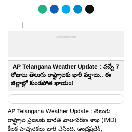
AP Telangana Weather Update : వచ్చే 7
రోజులు తెలుగు రాష్ట్రాలకు భారీ వర్షాలు.. ఈ
జిల్లాల్లో కుండపోత ఖాయం!
AP Telangana Weather Update : తెలుగు
రాష్ట్రాల ప్రజలకు భారత వాతావరణ శాఖ (IMD)
కీలక హెచ్చరికలు జారీ చేసింది. ఆంధ్రప్రదేశ్,