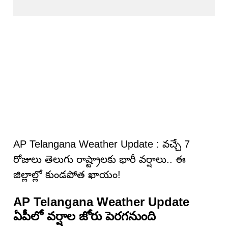
AP Telangana Weather Update : వచ్చే 7
రోజులు తెలుగు రాష్ట్రాలకు భారీ వర్షాలు.. ఈ
జిల్లాల్లో కుండపోత ఖాయం!
AP Telangana Weather Update
ఏపీలో వర్షాల జోరు పెరగనుంది