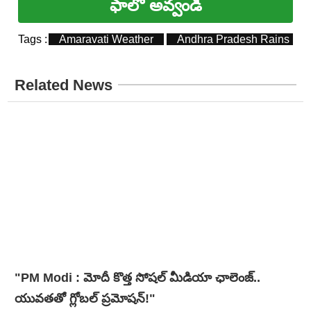
ఫాలో అవ్వండి
Tags :
Amaravati Weather
Andhra Pradesh Rains
Related News
"PM Modi : మోదీ కొత్త సోషల్ మీడియా ఛాలెంజ్..
యువతతో గ్లోబల్ ప్రమోషన్!"