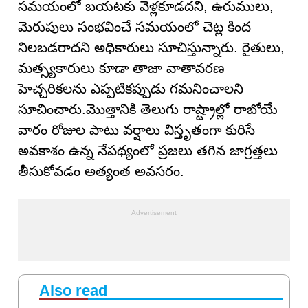
సమయంలో బయటకు వెళ్లకూడదని, ఉరుములు,
మెరుపులు సంభవించే సమయంలో చెట్ల కింద
నిలబడరాదని అధికారులు సూచిస్తున్నారు. రైతులు,
మత్స్యకారులు కూడా తాజా వాతావరణ
హెచ్చరికలను ఎప్పటికప్పుడు గమనించాలని
సూచించారు.మొత్తానికి తెలుగు రాష్ట్రాల్లో రాబోయే
వారం రోజుల పాటు వర్షాలు విస్తృతంగా కురిసే
అవకాశం ఉన్న నేపథ్యంలో ప్రజలు తగిన జాగ్రత్తలు
తీసుకోవడం అత్యంత అవసరం.
Also read