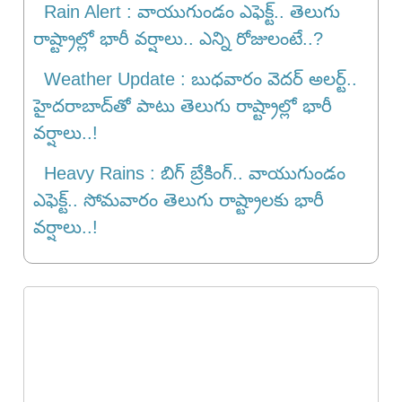
Rain Alert : వాయుగుండం ఎఫెక్ట్‌.. తెలుగు
రాష్ట్రాల్లో భారీ వర్షాలు.. ఎన్ని రోజులంటే..?
Weather Update : బుధవారం వెదర్ అలర్ట్..
హైదరాబాద్‌తో పాటు తెలుగు రాష్ట్రాల్లో భారీ
వర్షాలు..!
Heavy Rains : బిగ్ బ్రేకింగ్.. వాయుగుండం
ఎఫెక్ట్.. సోమవారం తెలుగు రాష్ట్రాలకు భారీ
వ‌ర్షాలు..!