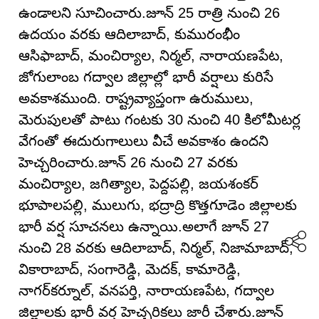
ఉండాలని సూచించారు.జూన్ 25 రాత్రి నుంచి 26
ఉదయం వరకు ఆదిలాబాద్, కుమురంభీం
ఆసిఫాబాద్, మంచిర్యాల, నిర్మల్, నారాయణపేట,
జోగులాంబ గద్వాల జిల్లాల్లో భారీ వర్షాలు కురిసే
అవకాశముంది. రాష్ట్రవ్యాప్తంగా ఉరుములు,
మెరుపులతో పాటు గంటకు 30 నుంచి 40 కిలోమీటర్ల
వేగంతో ఈదురుగాలులు వీచే అవకాశం ఉందని
హెచ్చరించారు.జూన్ 26 నుంచి 27 వరకు
మంచిర్యాల, జగిత్యాల, పెద్దపల్లి, జయశంకర్
భూపాలపల్లి, ములుగు, భద్రాద్రి కొత్తగూడెం జిల్లాలకు
భారీ వర్ష సూచనలు ఉన్నాయి.అలాగే జూన్ 27
నుంచి 28 వరకు ఆదిలాబాద్, నిర్మల్, నిజామాబాద్,
వికారాబాద్, సంగారెడ్డి, మెదక్, కామారెడ్డి,
నాగర్‌కర్నూల్, వనపర్తి, నారాయణపేట, గద్వాల
జిల్లాలకు భారీ వర్ష హెచ్చరికలు జారీ చేశారు.జూన్