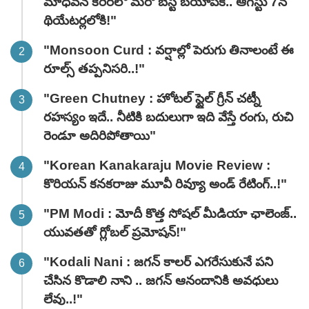
మాధవన్‌ కెరీర్‌లో మరో బెస్ట్ బయోపిక్.. ఆగస్టు 7న
థియేటర్లలోకి!"
"Monsoon Curd : వర్షాల్లో పెరుగు తినాలంటే ఈ
రూల్స్ తప్పనిసరి..!"
"Green Chutney : హోటల్ స్టైల్ గ్రీన్ చట్నీ
రహస్యం ఇదే.. నీటికి బదులుగా ఇది వేస్తే రంగు, రుచి
రెండూ అదిరిపోతాయి"
"Korean Kanakaraju Movie Review :
కొరియన్ కనకరాజు మూవీ రివ్యూ అండ్ రేటింగ్‌..!"
"PM Modi : మోదీ కొత్త సోషల్ మీడియా ఛాలెంజ్..
యువతతో గ్లోబల్ ప్రమోషన్!"
"Kodali Nani : జగన్ కాలర్ ఎగరేసుకునే పని
చేసిన కొడాలి నాని .. జగన్ ఆనందానికి అవధులు
లేవు..!"