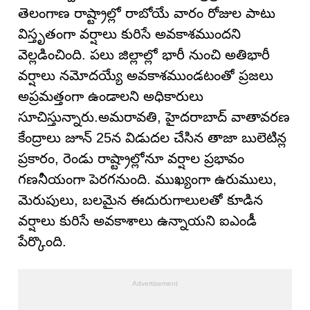
తెలంగాణ రాష్ట్రాల్లో రాబోయే వారం రోజుల పాటు
విస్తృతంగా వర్షాలు కురిసే అవకాశముందని
వెల్లడించింది. పలు జిల్లాల్లో భారీ నుంచి అతిభారీ
వర్షాలు నమోదయ్యే అవకాశముండటంతో ప్రజలు
అప్రమత్తంగా ఉండాలని అధికారులు
సూచిస్తున్నారు.అమరావతి, హైదరాబాద్ వాతావరణ
కేంద్రాలు జూన్ 25న విడుదల చేసిన తాజా బులెటిన్ల
ప్రకారం, రెండు రాష్ట్రాల్లోనూ వర్షాల ప్రభావం
గణనీయంగా పెరగనుంది. ముఖ్యంగా ఉరుములు,
మెరుపులు, బలమైన ఈదురుగాలులతో కూడిన
వర్షాలు కురిసే అవకాశాలు ఉన్నాయని ఐఎండీ
పేర్కొంది.