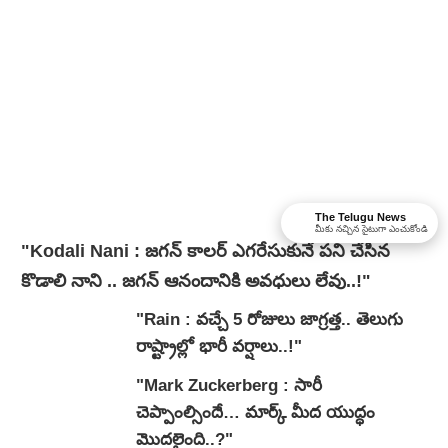
The Telugu News
మీకు నచ్చిన సైటుగా ఎంచుకోండి
"Kodali Nani : జగన్ కాలర్ ఎగరేసుకునే పని చేసిన
కొడాలి నాని .. జగన్ ఆనందానికి అవధులు లేవు..!"
"Rain : వచ్చే 5 రోజులు జాగ్రత్త.. తెలుగు
రాష్ట్రాల్లో భారీ వ‌ర్షాలు..!"
"Mark Zuckerberg : సారీ
చెప్పాంల్సిందే… మార్క్ మీద యుద్ధం
మొదలైంది..?"