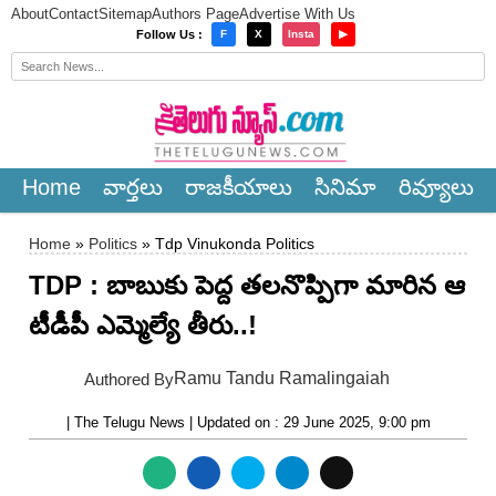
About
Contact
Sitemap
Authors Page
Advertise With Us
×
Follow Us :
F
X
Insta
▶
Home
వార్త‌లు
రాజ‌కీయాలు
సినిమా
రివ్యూలు
Home
»
Politics
» Tdp Vinukonda Politics
TDP : బాబుకు పెద్ద త‌ల‌నొప్పిగా మారిన ఆ
టీడీపీ ఎమ్మెల్యే తీరు..!
Ramu Tandu Ramalingaiah
Authored By
| The Telugu News | Updated on : 29 June 2025, 9:00 pm