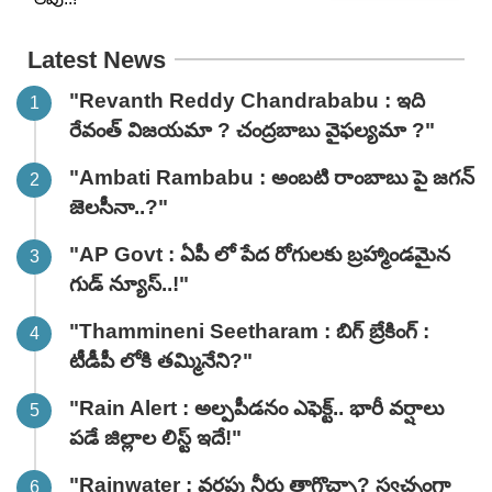
Latest News
"Revanth Reddy Chandrababu : ఇది
రేవంత్ విజయమా ? చంద్రబాబు వైఫల్యమా ?"
"Ambati Rambabu : అంబటి రాంబాబు పై జగన్
జెలసీనా..?"
"AP Govt : ఏపీ లో పేద రోగులకు బ్రహ్మాండమైన
గుడ్ న్యూస్..!"
"Thammineni Seetharam : బిగ్ బ్రేకింగ్ :
టీడీపీ లోకి తమ్మినేని?"
"Rain Alert : అల్పపీడనం ఎఫెక్ట్.. భారీ వర్షాలు
పడే జిల్లాల లిస్ట్ ఇదే!"
"Rainwater : వర్షపు నీరు తాగొచ్చా? స్వచ్ఛంగా