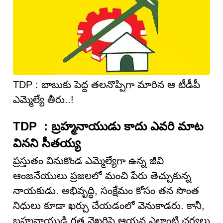
TDP : బాబుకు పెద్ద త‌ల‌నొప్పిగా మారిన ఆ టీడీపీ
ఎమ్మెల్యే తీరు..!
TDP : బ్రహ్మనాయుడు కాదు ఎవరి మాట
వినని సీతయ్య
ప్రస్తుతం వినుకొండ ఎమ్మెల్యేగా ఉన్న జీవి
ఆంజనేయులు ప్రజలలో మంచి పేరు తెచ్చుకున్న
నాయకుడు. అభివృద్ధి, సంక్షేమం కోసం తన సొంత
నిధులు కూడా ఖర్చు చేయడంలో వెనుకాడరు. కానీ,
బ్రహ్మనాయుడి గత వైఖరిపై ఆయన ఎలాంటి చర్యలు