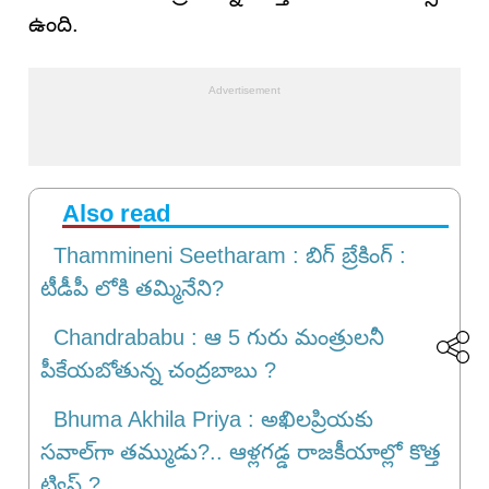
ఉంది.
Also read
Thammineni Seetharam : బిగ్ బ్రేకింగ్ :
టీడీపీ లోకి తమ్మినేని?
Chandrababu : ఆ 5 గురు మంత్రులనీ
పీకేయబోతున్న చంద్రబాబు ?
Bhuma Akhila Priya : అఖిలప్రియకు
సవాల్‌గా తమ్ముడు?.. ఆళ్లగడ్డ రాజకీయాల్లో కొత్త
ట్విస్ట్ ?