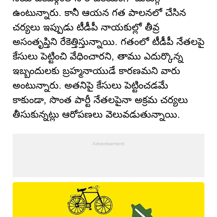
ఉంటున్నారు. కానీ ఆయన గత పాలనలో చేసిన
చర్యలు ఇప్పుడు టీడీపీ నాయకుల్లో తీవ్ర
అసంతృప్తిని రేకెత్తిస్తున్నాయి. గతంలో టీడీపీ నేతలపై
కేసులు పెట్టించి వేధించారని, తాము ఎదుర్కొన్న
ఇబ్బందులకు బ్రహ్మనాయుడే కారణమని వారు
అంటున్నారు. అతనిపై కేసులు పెట్టించడమే
కాకుండా, సొంత పార్టీ నేతలపైనా అక్రమ చర్యలు
తీసుకున్నట్లు ఆరోపణలు వెలువడుతున్నాయి.