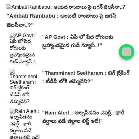
"Ambati Rambabu : అంబటి రాంబాబు పై జగన్
జెలసీనా..?"
"AP Govt : ఏపీ లో పేద రోగులకు
బ్రహ్మాండమైన గుడ్ న్యూస్..!"
"Thammineni Seetharam : బిగ్ బ్రేకింగ్
: టీడీపీ లోకి తమ్మినేని?"
"Rain Alert : అల్పపీడనం ఎఫెక్ట్.. భారీ
వర్షాలు పడే జిల్లాల లిస్ట్ ఇదే!"