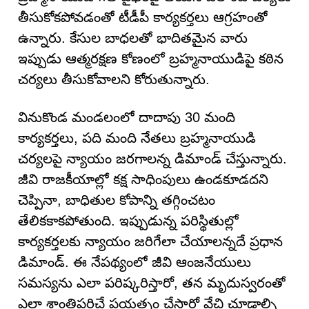
తీసుకోకపోవడంతో టీడీపీ కార్యకర్తలు ఆగ్రహంతో
ఉన్నారు. కేసుల బాధలతో భాదితమైన వారు
ఇప్పుడు ఆత్మరక్షణ కోణంలో బ్రహ్మనాయుడిపై కఠిన
చర్యలు తీసుకోవాలని కోరుతున్నారు.
వినుకొండ మండలంలో దాదాపు 30 మంది
కార్యకర్తలు, పది మంది నేతలు బ్రహ్మనాయుడి
చర్యలపై న్యాయం జరగాలన్న డిమాండ్ చేస్తున్నారు.
జీవి రాజకీయాల్లో కక్ష సాధింపులు ఉండకూడదని
చెప్పినా, బాధితుల కోపాన్ని తగ్గించటం
తేలికకాకపోతుంది. ఇప్పుడున్న పరిస్థితుల్లో
కార్యకర్తలకు న్యాయం జరిగేలా చేయాలన్నదే ప్రధాన
డిమాండ్. ఈ నేపథ్యంలో జీవి ఆంజనేయులు
సమస్యను ఎలా పరిష్కరిస్తారో, తన మృదుస్వరంతో
ఎలా శాంతిపరిచే ప్రయత్నం చేస్తారో వేచి చూడాల్సి