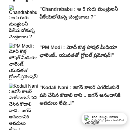
"Chandrababu : ఆ 5 గురు మంత్రులనీ
పీకేయబోతున్న చంద్రబాబు ?"
"PM Modi : మోదీ కొత్త సోషల్ మీడియా
ఛాలెంజ్.. యువతతో గ్లోబల్ ప్రమోషన్!"
"Kodali Nani : జగన్ కాలర్ ఎగరేసుకునే
పని చేసిన కొడాలి నాని .. జగన్ ఆనందానికి
అవధులు లేవు..!"
The Telugu News
మీకు నచ్చిన సైటుగా ఎంచుకోండి