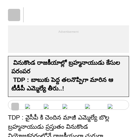
వినుకొండ రాజకీయాల్లో బ్రహ్మనాయుడు కేసుల
పరంపర
TDP : బాబుకు పెద్ద త‌ల‌నొప్పిగా మారిన ఆ
టీడీపీ ఎమ్మెల్యే తీరు..!
TDP : వైసీపీ కి చెందిన మాజీ ఎమ్మెల్యే బొల్ల
బ్రహ్మనాయుడు ప్రస్తుతం వినుకొండ
నియోజకవర్గంలోనే రాజకీయంగా చురుగ్గా