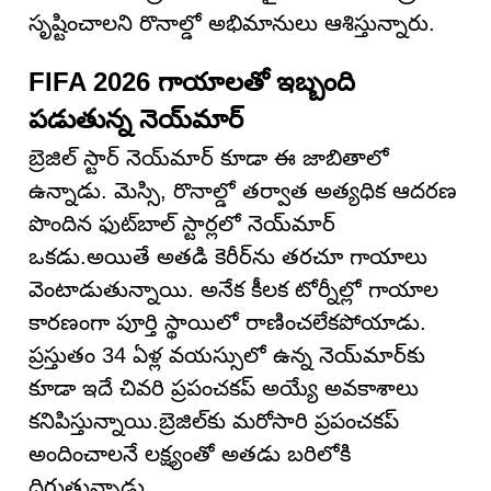
సృష్టించాలని రొనాల్డో అభిమానులు ఆశిస్తున్నారు.
FIFA 2026 గాయాలతో ఇబ్బంది
పడుతున్న నెయ్‌మార్
బ్రెజిల్ స్టార్ నెయ్‌మార్ కూడా ఈ జాబితాలో
ఉన్నాడు. మెస్సి, రొనాల్డో తర్వాత అత్యధిక ఆదరణ
పొందిన ఫుట్‌బాల్ స్టార్లలో నెయ్‌మార్
ఒకడు.అయితే అతడి కెరీర్‌ను తరచూ గాయాలు
వెంటాడుతున్నాయి. అనేక కీలక టోర్నీల్లో గాయాల
కారణంగా పూర్తి స్థాయిలో రాణించలేకపోయాడు.
ప్రస్తుతం 34 ఏళ్ల వయస్సులో ఉన్న నెయ్‌మార్‌కు
కూడా ఇదే చివరి ప్రపంచకప్ అయ్యే అవకాశాలు
కనిపిస్తున్నాయి.బ్రెజిల్‌కు మరోసారి ప్రపంచకప్
అందించాలనే లక్ష్యంతో అతడు బరిలోకి
దిగుతున్నాడు.