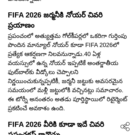
FIFA 2026 జర్మనీకి నోయర్ చివరి
ప్రయాణం
ప్రపంచంలో అత్యుత్తమ గోల్‌కీపర్లలో ఒకరిగా గుర్తింపు
పొందిన మాన్యూల్ నోయర్ కూడా FIFA 2026లో
ప్రత్యేక ఆకర్షణగా నిలవనున్నాడు.40 ఏళ్ల
వయస్సులో ఉన్న నోయర్ ఇప్పటికే అంతర్జాతీయ
ఫుట్‌బాల్‌కు వీడ్కోలు చెప్పాలని
నిర్ణయించుకున్నప్పటికీ, జర్మనీ జట్టుకు అవసరమైన
సమయంలో మళ్లీ జట్టులోకి వచ్చినట్లు సమాచారం.
ఈ టోర్నీ అనంతరం అతడు పూర్తిస్థాయిలో రిటైర్మెంట్
ప్రకటించే అవకాశం ఉంది.
FIFA 2026 వీరికి కూడా ఇదే చివరి
ప్రపంచకప్ కావొచ్చు