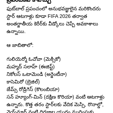
ఫుట్‌బాల్ ప్రపంచంలో అనుభవజ్ఞులైన మరికొందరు
స్టార్ ఆటగాళ్లు కూడా FIFA 2026 తర్వాత
అంతర్జాతీయ కెరీర్‌కు వీడ్కోలు చెప్పే అవకాశాలు
ఉన్నాయి.
ఆ జాబితాలో:
గులియెర్మో ఓచోవా (మెక్సికో)
మహ్మద్ సలాహ్ (ఈజిప్ట్)
నికోలస్ ఒటామెండి (అర్జెంటీనా)
కాసెమిరో (బ్రెజిల్)
జేమ్స్ రోడ్రిగెస్ (కొలంబియా)
సన్ హ్యూంగ్-మిన్ (దక్షిణ కొరియా) వంటి ఆటగాళ్లు
ఉన్నారు. కొత్త తరం స్టార్‌లకు వేదిక మెస్సి, రొనాల్డో,
నెయ్‌మార్ వంటి దిగ్గజాల యుగం ముగింపుకు