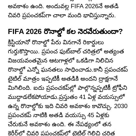
అవకాశం ఉంది. అందువల్ల FIFA 2026నే అతడి
చివరి ప్రపంచకప్‌గా చాలా మంది భావిస్తున్నారు.
FIFA 2026 రొనాల్డో కల నెరవేరుతుందా?
క్రిస్టియానో రొనాల్డో పేరు వినగానే రికార్డులు
గుర్తుకొస్తాయి. ప్రపంచ ఫుట్‌బాల్ చరిత్రలో అత్యంత
విజయవంతమైన ఆటగాళ్లలో ఒకడిగా నిలిచిన
రొనాల్డో ఎన్నో ఘనతలు సాధించాడు.కానీ ప్రపంచకప్
టైటిల్ మాత్రం ఇప్పటికీ అతడికి అందని ద్రాక్షగానే
మిగిలింది. ఐదు ప్రపంచకప్‌ల్లో పాల్గొన్నప్పటికీ ట్రోఫీని
ముద్దాడలేకపోయాడు.ప్రస్తుతం 41 ఏళ్ల వయస్సులో
ఉన్న రొనాల్డోకు ఇది చివరి అవకాశం కావొచ్చు. 2030
ప్రపంచకప్ నాటికి అతడి వయస్సు 45 ఏళ్లకు
చేరుకునే అవకాశం ఉంది. ఈ నేపథ్యంలో తన
కెరీర్‌లో చివరి ప్రపంచకప్‌లో టైటిల్ గెలిచి చరిత్ర