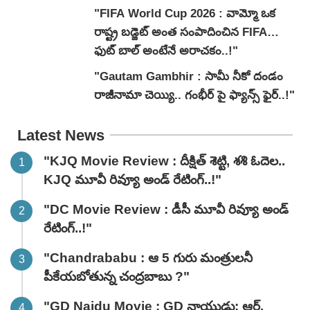
"FIFA World Cup 2026 : వామ్మో ఒక
రాష్ట్ర బడ్జెట్ అంత సంపాదించిన FIFA…
ఫుట్ బాల్ అంటేనే అరాచకం..!"
"Gautam Gambhir : సామీ నీకో దండం
రాజీనామా చెయ్యి.. గంభీర్ పై ఫ్యాన్స్ ఫైర్‌..!"
Latest News
"KJQ Movie Review : దీక్షిత్ శెట్టి, శశి ఓదెల..
KJQ మూవీ రివ్యూ అండ్ రేటింగ్‌..!"
"DC Movie Review : డీసీ మూవీ రివ్యూ అండ్
రేటింగ్‌..!"
"Chandrababu : ఆ 5 గురు మంత్రులనీ
పీకేయబోతున్న చంద్రబాబు ?"
"GD Naidu Movie : GD నాయుడు: ఆర్.