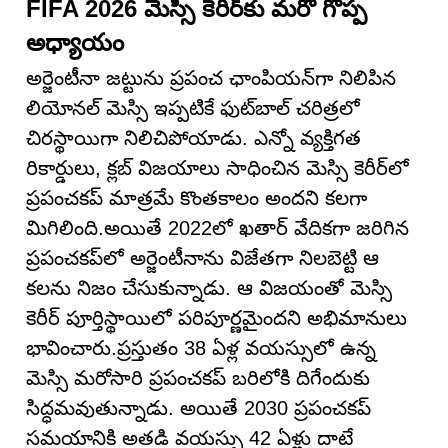
FIFA 2026 మెస్సి కెరీర్‌కు మరో గొప్ప
అధ్యాయం
అర్జెంటీనా జట్టును ప్రపంచ ఛాంపియన్‌గా నిలిపిన
లియోనల్ మెస్సి ఇప్పటికే ఫుట్‌బాల్ చరిత్రలో
చిరస్థాయిగా నిలిచిపోయాడు. ఎన్నో వ్యక్తిగత
రికార్డులు, క్లబ్ విజయాలు సాధించిన మెస్సి కెరీర్‌లో
ప్రపంచకప్ మాత్రమే కొంతకాలం అందని కలగా
మిగిలింది.అయితే 2022లో ఖతార్ వేదికగా జరిగిన
ప్రపంచకప్‌లో అర్జెంటీనాను విజేతగా నిలబెట్టి ఆ
కలను నిజం చేసుకున్నాడు. ఆ విజయంతో మెస్సి
కెరీర్ పూర్తిస్థాయిలో పరిపూర్ణమైందని అభిమానులు
భావించారు.ప్రస్తుతం 38 ఏళ్ల వయస్సులో ఉన్న
మెస్సి మరోసారి ప్రపంచకప్ బరిలోకి దిగేందుకు
సిద్ధమవుతున్నాడు. అయితే 2030 ప్రపంచకప్
సమయానికి అతడి వయస్సు 42 ఏళ్లు దాటే