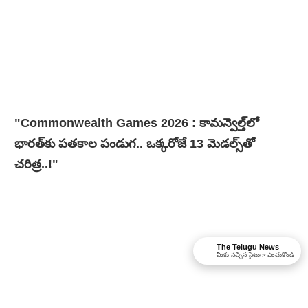
"Commonwealth Games 2026 : కామన్వెల్త్‌లో
భారత్‌కు పతకాల పండుగ.. ఒక్కరోజే 13 మెడల్స్‌తో
చరిత్ర..!"
The Telugu News
మీకు నచ్చిన సైటుగా ఎంచుకోండి