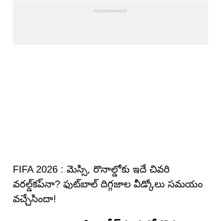
FIFA 2026 : మెస్సి, రొనాల్డోకు ఇదే చివరి
వరల్డ్‌కప్‌నా? ఫుట్‌బాల్ దిగ్గజాల వీడ్కోలు సమయం
వచ్చేసిందా!