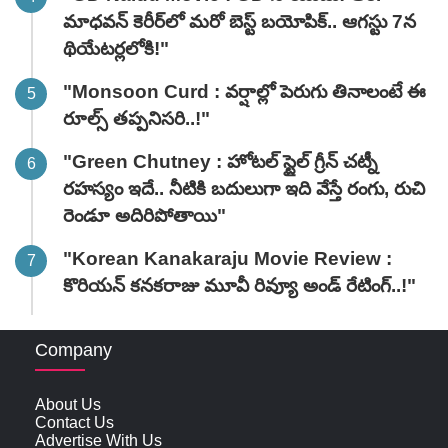
మాధవన్‌ కెరీర్‌లో మరో బెస్ట్ బయోపిక్.. ఆగస్టు 7న
థియేటర్లలోకి!"
"Monsoon Curd : వర్షాల్లో పెరుగు తినాలంటే ఈ
రూల్స్ తప్పనిసరి..!"
"Green Chutney : హోటల్ స్టైల్ గ్రీన్ చట్నీ
రహస్యం ఇదే.. నీటికి బదులుగా ఇది వేస్తే రంగు, రుచి
రెండూ అదిరిపోతాయి"
"Korean Kanakaraju Movie Review :
కొరియన్ కనకరాజు మూవీ రివ్యూ అండ్ రేటింగ్‌..!"
Company
About Us
Contact Us
Advertise With Us