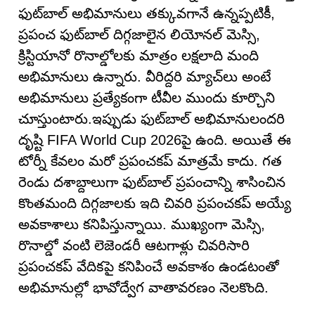
ఫుట్‌బాల్ అభిమానులు తక్కువగానే ఉన్నప్పటికీ,
ప్రపంచ ఫుట్‌బాల్ దిగ్గజాలైన లియోనల్ మెస్సి,
క్రిస్టియానో రొనాల్డోలకు మాత్రం లక్షలాది మంది
అభిమానులు ఉన్నారు. వీరిద్దరి మ్యాచ్‌లు అంటే
అభిమానులు ప్రత్యేకంగా టీవీల ముందు కూర్చొని
చూస్తుంటారు.ఇప్పుడు ఫుట్‌బాల్ అభిమానులందరి
దృష్టి FIFA World Cup 2026పై ఉంది. అయితే ఈ
టోర్నీ కేవలం మరో ప్రపంచకప్ మాత్రమే కాదు. గత
రెండు దశాబ్దాలుగా ఫుట్‌బాల్ ప్రపంచాన్ని శాసించిన
కొంతమంది దిగ్గజాలకు ఇది చివరి ప్రపంచకప్ అయ్యే
అవకాశాలు కనిపిస్తున్నాయి. ముఖ్యంగా మెస్సి,
రొనాల్డో వంటి లెజెండరీ ఆటగాళ్లు చివరిసారి
ప్రపంచకప్ వేదికపై కనిపించే అవకాశం ఉండటంతో
అభిమానుల్లో భావోద్వేగ వాతావరణం నెలకొంది.