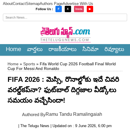
About
Contact
Sitemap
Authors Page
Advertise With Us
×
Follow Us :
F
X
Insta
▶
Home
వార్త‌లు
రాజ‌కీయాలు
సినిమా
రివ్యూలు
Home
»
Sports
» Fifa World Cup 2026 Football Final World
Cup For Messi And Ronaldo
FIFA 2026 : మెస్సి, రొనాల్డోకు ఇదే చివరి
వరల్డ్‌కప్‌నా? ఫుట్‌బాల్ దిగ్గజాల వీడ్కోలు
సమయం వచ్చేసిందా!
Ramu Tandu Ramalingaiah
Authored By
| The Telugu News | Updated on : 9 June 2026, 6:00 pm