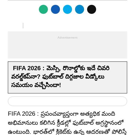
FIFA 2026 : మెస్సి, రొనాల్డోకు ఇదే చివరి
వరల్డ్‌కప్‌నా? ఫుట్‌బాల్ దిగ్గజాల వీడ్కోలు
సమయం వచ్చేసిందా!
FIFA 2026 : ప్రపంచవ్యాప్తంగా అత్యధిక మంది
అభిమానులు కలిగిన క్రీడల్లో ఫుట్‌బాల్ అగ్రస్థానంలో
ఉంటుంది. భారత్‌లో క్రికెట్‌కు ఉన్న ఆదరణతో పోలిస్తే