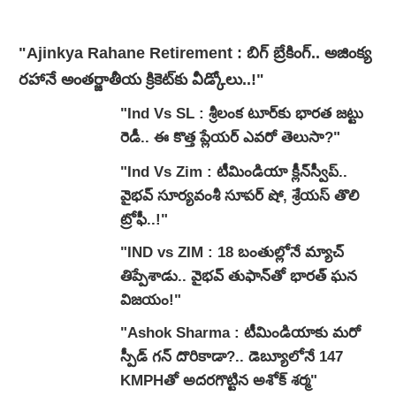
"Ajinkya Rahane Retirement : బిగ్ బ్రేకింగ్‌.. అజింక్య
రహానే అంతర్జాతీయ క్రికెట్‌కు వీడ్కోలు..!"
"Ind Vs SL : శ్రీలంక టూర్‌కు భారత జట్టు
రెడీ.. ఈ కొత్త ప్లేయర్ ఎవరో తెలుసా?"
"Ind Vs Zim : టీమిండియా క్లీన్‌స్వీప్..
వైభవ్ సూర్యవంశీ సూపర్ షో, శ్రేయస్ తొలి
ట్రోఫీ..!"
"IND vs ZIM : 18 బంతుల్లోనే మ్యాచ్
తిప్పేశాడు.. వైభవ్ తుఫాన్‌తో భారత్ ఘన
విజయం!"
"Ashok Sharma : టీమిండియాకు మరో
స్పీడ్ గన్ దొరికాడా?.. డెబ్యూలోనే 147
KMPHతో అదరగొట్టిన అశోక్ శర్మ"