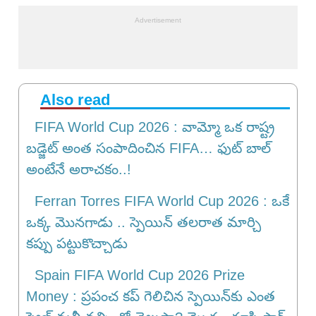
Also read
FIFA World Cup 2026 : వామ్మో ఒక రాష్ట్ర
బడ్జెట్ అంత సంపాదించిన FIFA… ఫుట్ బాల్
అంటేనే అరాచకం..!
Ferran Torres FIFA World Cup 2026 : ఒకే
ఒక్క మొనగాడు .. స్పెయిన్ తలరాత మార్చి
కప్పు పట్టుకొచ్చాడు
Spain FIFA World Cup 2026 Prize
Money : ప్రపంచ కప్ గెలిచిన స్పెయిన్‌కు ఎంత