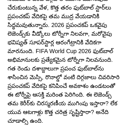
చేరుకుంటున్న వేళ, కొత్త తరం ఫుట్‌బాల్ స్టార్‌లు
ప్రపంచకప్ వేదికపై తమ ముద్ర వేయడానికి
సిద్ధమవుతున్నారు. 2026 ప్రపంచకప్ ఒకవైపు
లెజెండ్స్‌కు వీడ్కోలు టోర్నీగా నిలవగా, మరోవైపు
భవిష్యత్ సూపర్‌స్టార్ల ఆరంగేట్రానికి వేదికగా
మారనుంది. FIFA World Cup 2026 ఫుట్‌బాల్
అభిమానులకు ప్రత్యేకమైన టోర్నీగా నిలవనుంది.
గత రెండు దశాబ్దాలుగా ప్రపంచ ఫుట్‌బాల్‌ను
శాసించిన మెస్సి, రొనాల్డో వంటి దిగ్గజాలు చివరిసారి
ప్రపంచకప్ వేదికపై కనిపించే అవకాశం ఉండటంతో
ఈ టోర్నీపై ఆసక్తి మరింత పెరిగింది. ఈ లెజెండ్స్
తమ కెరీర్‌కు చిరస్మరణీయ ముగింపు ఇస్తారా? లేక
యువ ఆటగాళ్లు కొత్త చరిత్ర సృష్టిస్తారా? అనేది
చూడాల్సి ఉంది.