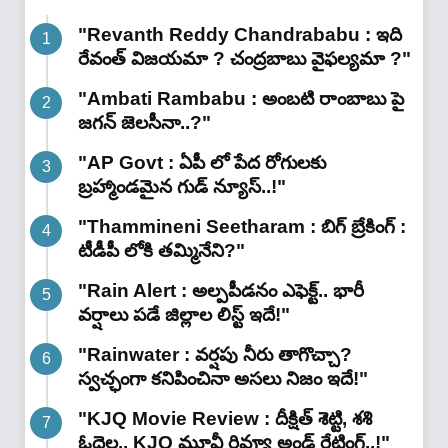
"Revanth Reddy Chandrababu : ఇది
రేవంత్ విజయమా ? చంద్రబాబు వైఫల్యమా ?"
"Ambati Rambabu : అంబటి రాంబాబు పై
జగన్ జెలసీనా..?"
"AP Govt : ఏపీ లో పేద రోగులకు
బ్రహ్మాండమైన గుడ్ న్యూస్..!"
"Thammineni Seetharam : బిగ్ బ్రేకింగ్ :
టీడీపీ లోకి తమ్మినేని?"
"Rain Alert : అల్పపీడనం ఎఫెక్ట్.. భారీ
వర్షాలు పడే జిల్లాల లిస్ట్ ఇదే!"
"Rainwater : వర్షపు నీరు తాగొచ్చా?
స్వచ్ఛంగా కనిపించినా అసలు నిజం ఇదే!"
"KJQ Movie Review : దీక్షిత్ శెట్టి, శశి
ఓదెల.. KJQ మూవీ రివ్యూ అండ్ రేటింగ్‌..!"