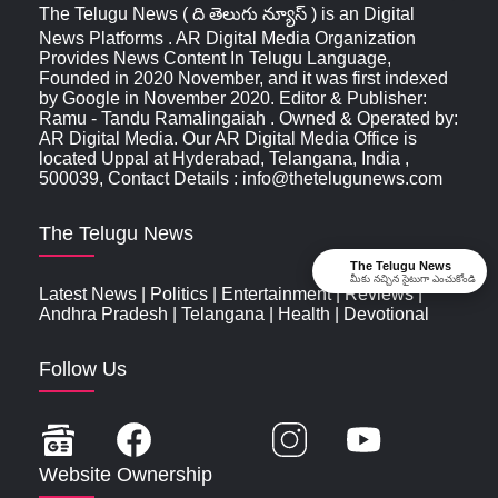
The Telugu News ( ది తెలుగు న్యూస్‌ ) is an Digital
News Platforms . AR Digital Media Organization
Provides News Content In Telugu Language,
Founded in 2020 November, and it was first indexed
by Google in November 2020. Editor & Publisher:
Ramu - Tandu Ramalingaiah . Owned & Operated by:
AR Digital Media. Our AR Digital Media Office is
located Uppal at Hyderabad, Telangana, India ,
500039, Contact Details : info@thetelugunews.com
The Telugu News
The Telugu News
మీకు నచ్చిన సైటుగా ఎంచుకోండి
Latest News
|
Politics
|
Entertainment
|
Reviews
|
Andhra Pradesh
|
Telangana
|
Health
|
Devotional
Follow Us
Website Ownership