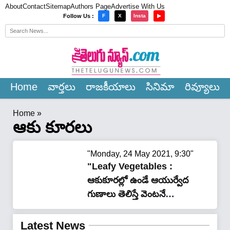
About
Contact
Sitemap
Authors Page
Advertise With Us
×
Follow Us :
F
X
Insta
▶
Home
వార్త‌లు
రాజ‌కీయాలు
సినిమా
రివ్యూలు
Home
»
ఆకు కూరలు
"Monday, 24 May 2021, 9:30"
"Leafy Vegetables :
ఆకుకూరల్లో ఉండే ఆయుర్వేద
గుణాలు తెలిస్తే వెంటనే
వండుకొని తినేస్తారు"
Latest News