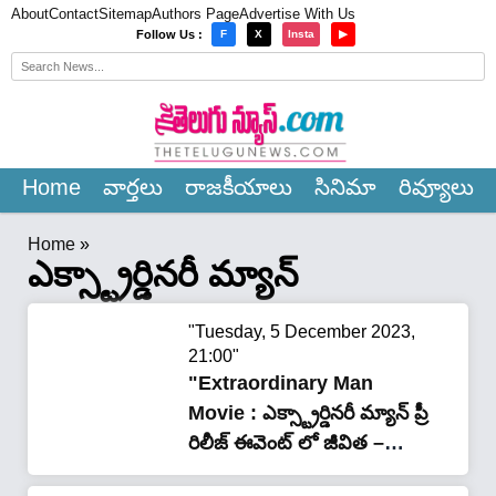
About
Contact
Sitemap
Authors Page
Advertise With Us
×
Follow Us :
F
X
Insta
▶
Home
వార్త‌లు
రాజ‌కీయాలు
సినిమా
రివ్యూలు
Home
»
ఎక్స్ట్రార్డినరీ మ్యాన్
"Tuesday, 5 December 2023,
21:00"
"Extraordinary Man
Movie : ఎక్స్ట్రార్డినరీ మ్యాన్ ప్రీ
రిలీజ్ ఈవెంట్ లో జీవిత –
రాజశేఖర్.. స్టేజ్ మీద రచ్చ రచ్చ