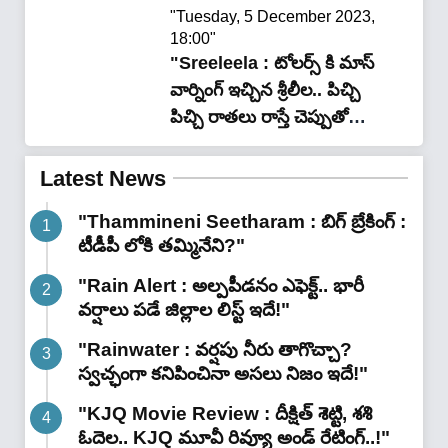
చేశారుగా.."
"Tuesday, 5 December 2023,
18:00"
"Sreeleela : టోలర్స్ కి మాస్
వార్నింగ్ ఇచ్చిన శ్రీలీల.. పిచ్చి
పిచ్చి రాతలు రాస్తే చెప్పుతో
కొడతా అంటూ కామెంట్స్..!"
Latest News
"Thammineni Seetharam : బిగ్ బ్రేకింగ్ :
టీడీపీ లోకి తమ్మినేని?"
"Rain Alert : అల్పపీడనం ఎఫెక్ట్.. భారీ
వర్షాలు పడే జిల్లాల లిస్ట్ ఇదే!"
"Rainwater : వర్షపు నీరు తాగొచ్చా?
స్వచ్ఛంగా కనిపించినా అసలు నిజం ఇదే!"
"KJQ Movie Review : దీక్షిత్ శెట్టి, శశి
ఓదెల.. KJQ మూవీ రివ్యూ అండ్ రేటింగ్‌..!"