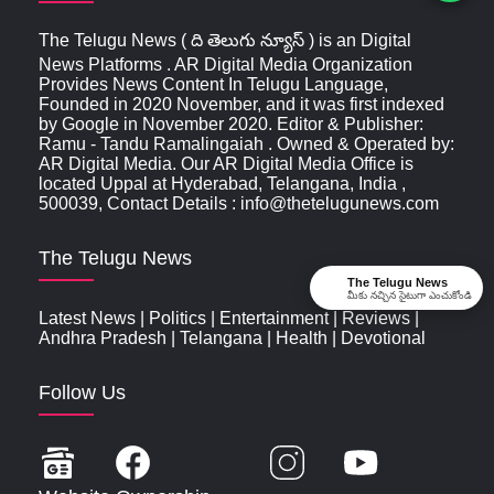
The Telugu News ( ది తెలుగు న్యూస్‌ ) is an Digital
News Platforms . AR Digital Media Organization
Provides News Content In Telugu Language,
Founded in 2020 November, and it was first indexed
by Google in November 2020. Editor & Publisher:
Ramu - Tandu Ramalingaiah . Owned & Operated by:
AR Digital Media. Our AR Digital Media Office is
located Uppal at Hyderabad, Telangana, India ,
500039, Contact Details : info@thetelugunews.com
The Telugu News
The Telugu News
మీకు నచ్చిన సైటుగా ఎంచుకోండి
Latest News
|
Politics
|
Entertainment
|
Reviews
|
Andhra Pradesh
|
Telangana
|
Health
|
Devotional
Follow Us