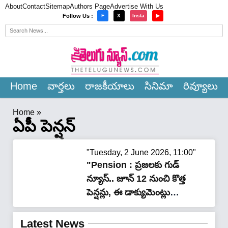
About
Contact
Sitemap
Authors Page
Advertise With Us
×
Follow Us :
F
X
Insta
▶
Home
వార్త‌లు
రాజ‌కీయాలు
సినిమా
రివ్యూలు
Home
»
ఏపీ పెన్షన్
"Tuesday, 2 June 2026, 11:00"
"Pension : ప్రజలకు గుడ్
న్యూస్.. జూన్ 12 నుంచి కొత్త
పెన్షన్లు, ఈ డాక్యుమెంట్లు
లేకపోతే ఛాన్స్ మిస్!"
Latest News