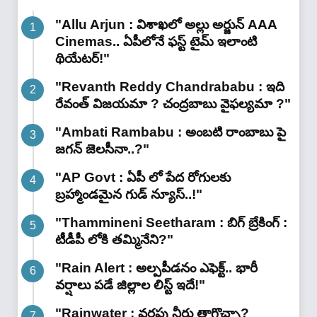
"Allu Arjun : విశాఖలో అల్లు అర్జున్ AAA
Cinemas.. ఏపీలోనే ఫస్ట్ టైమ్ ఇలాంటి
థియేటర్!"
"Revanth Reddy Chandrababu : ఇది
రేవంత్ విజయమా ? చంద్రబాబు వైఫల్యమా ?"
"Ambati Rambabu : అంబటి రాంబాబు పై
జగన్ జెలసీనా..?"
"AP Govt : ఏపీ లో పేద రోగులకు
బ్రహ్మాండమైన గుడ్ న్యూస్..!"
"Thammineni Seetharam : బిగ్ బ్రేకింగ్ :
టీడీపీ లోకి తమ్మినేని?"
"Rain Alert : అల్పపీడనం ఎఫెక్ట్.. భారీ
వర్షాలు పడే జిల్లాల లిస్ట్ ఇదే!"
"Rainwater : వర్షపు నీరు తాగొచ్చా?