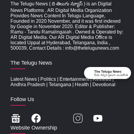
The Telugu News ( ది తెలుగు న్యూస్‌ ) is an Digital
News Platforms . AR Digital Media Organization
Provides News Content In Telugu Language,
Founded in 2020 November, and it was first indexed
by Google in November 2020. Editor & Publisher:
Ramu - Tandu Ramalingaiah . Owned & Operated by:
AR Digital Media. Our AR Digital Media Office is
located Uppal at Hyderabad, Telangana, India ,
500039, Contact Details : info@thetelugunews.com
The Telugu News
The Telugu News
మీకు నచ్చిన సైటుగా ఎంచుకోండి
Latest News
|
Politics
|
Entertainment
|
Reviews
|
Andhra Pradesh
|
Telangana
|
Health
|
Devotional
Follow Us
Website Ownership