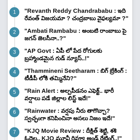
"Revanth Reddy Chandrababu : ఇది
రేవంత్ విజయమా ? చంద్రబాబు వైఫల్యమా ?"
"Ambati Rambabu : అంబటి రాంబాబు పై
జగన్ జెలసీనా..?"
"AP Govt : ఏపీ లో పేద రోగులకు
బ్రహ్మాండమైన గుడ్ న్యూస్..!"
"Thammineni Seetharam : బిగ్ బ్రేకింగ్ :
టీడీపీ లోకి తమ్మినేని?"
"Rain Alert : అల్పపీడనం ఎఫెక్ట్.. భారీ
వర్షాలు పడే జిల్లాల లిస్ట్ ఇదే!"
"Rainwater : వర్షపు నీరు తాగొచ్చా?
స్వచ్ఛంగా కనిపించినా అసలు నిజం ఇదే!"
"KJQ Movie Review : దీక్షిత్ శెట్టి, శశి
ఓదెల.. KJQ మూవీ రివ్యూ అండ్ రేటింగ్‌..!"