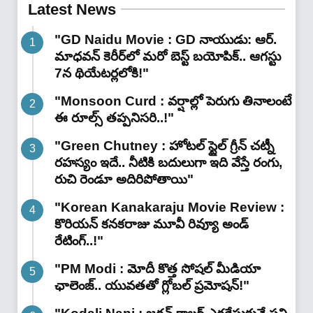
Latest News
"GD Naidu Movie : GD నాయుడు: ఆర్.
మాధవన్‌ కెరీర్‌లో మరో బెస్ట్ బయోపిక్.. ఆగస్టు
7న థియేటర్లలోకి!"
"Monsoon Curd : వర్షాల్లో పెరుగు తినాలంటే
ఈ రూల్స్ తప్పనిసరి..!"
"Green Chutney : హోటల్ స్టైల్ గ్రీన్ చట్నీ
రహస్యం ఇదే.. నీటికి బదులుగా ఇది వేస్తే రంగు,
రుచి రెండూ అదిరిపోతాయి"
"Korean Kanakaraju Movie Review :
కొరియన్ కనకరాజు మూవీ రివ్యూ అండ్
రేటింగ్‌..!"
"PM Modi : మోదీ కొత్త సోషల్ మీడియా
ఛాలెంజ్.. యువతతో గ్లోబల్ ప్రమోషన్!"