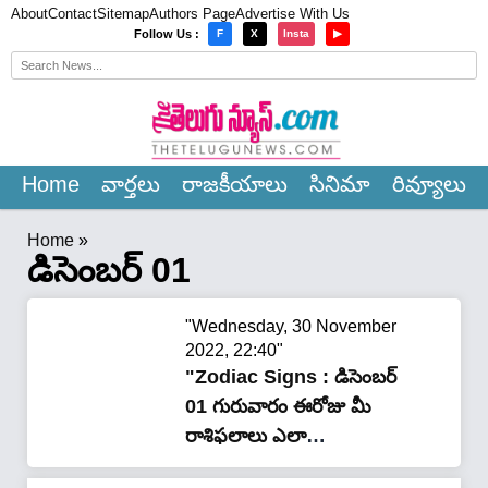
About
Contact
Sitemap
Authors Page
Advertise With Us
×
Follow Us :
F
X
Insta
▶
Home
వార్త‌లు
రాజ‌కీయాలు
సినిమా
రివ్యూలు
Home
»
డిసెంబర్ 01
"Wednesday, 30 November
2022, 22:40"
"Zodiac Signs : డిసెంబర్
01 గురువారం ఈరోజు మీ
రాశిఫలాలు ఎలా
ఉన్నాయంటే…?"