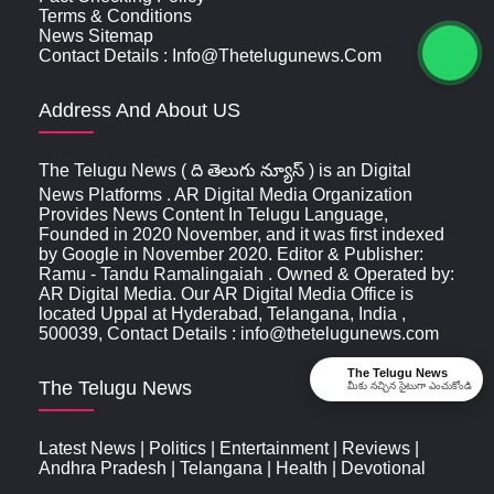
Terms & Conditions
News Sitemap
Contact Details : Info@thetelugunews.com
Address And About US
The Telugu News ( ది తెలుగు న్యూస్‌ ) is an Digital
News Platforms . AR Digital Media Organization
Provides News Content In Telugu Language,
Founded in 2020 November, and it was first indexed
by Google in November 2020. Editor & Publisher:
Ramu - Tandu Ramalingaiah . Owned & Operated by:
AR Digital Media. Our AR Digital Media Office is
located Uppal at Hyderabad, Telangana, India ,
500039, Contact Details : info@thetelugunews.com
The Telugu News
The Telugu News
మీకు నచ్చిన సైటుగా ఎంచుకోండి
Latest News
|
Politics
|
Entertainment
|
Reviews
|
Andhra Pradesh
|
Telangana
|
Health
|
Devotional