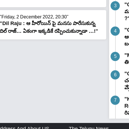
"
మ
"Friday, 2 December 2022, 20:30"
?
"Dil Raju : ఆ హీరోయిన్ పై మనసు పారేసుకున్న
"
దిల్ రాజ్… ఏకంగా ఇక్కడికే రప్పించుకున్నాడా …!"
ఆర
బ
"
త
"G
చట
వే
"
R
రి
ddress And About US
The Telugu News