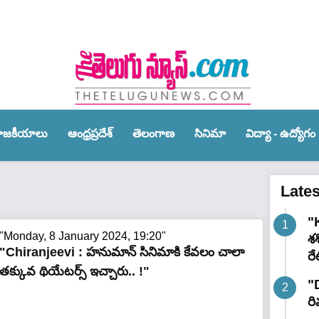
ాజ‌కీయాలు
ఆంధ్ర‌ప్ర‌దేశ్‌
తెలంగాణ‌
సినిమా
విద్యా - ఉద్యోగం
Late
"K
"Monday, 8 January 2024, 19:20"
శ
"Chiranjeevi : హనుమాన్ సినిమాకి కేవలం చాలా
రే
త‌క్కువ థియేటర్స్ ఇచ్చారు.. !"
"
రి