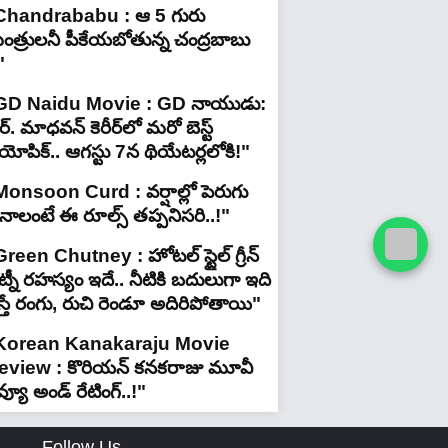
Chandrababu : ఆ 5 గురు
ంత్రులనీ పీకేయబోతున్న చంద్రబాబు
"
GD Naidu Movie : GD నాయుడు:
్. మాధవన్‌ కెరీర్‌లో మరో బెస్ట్
యోపిక్.. ఆగస్టు 7న థియేటర్లలోకి!"
Monsoon Curd : వర్షాల్లో పెరుగు
ినాలంటే ఈ రూల్స్ తప్పనిసరి..!"
reen Chutney : హోటల్ స్టైల్ గ్రీన్
్నీ రహస్యం ఇదే.. నీటికి బదులుగా ఇది
స్తే రంగు, రుచి రెండూ అదిరిపోతాయి"
Korean Kanakaraju Movie
eview : కొరియన్ కనకరాజు మూవీ
వ్యూ అండ్ రేటింగ్‌..!"
Follow Us