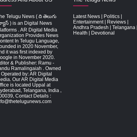
he Telugu News ( ది తెలుగు
Latest News
|
Politics
|
Entertainment
|
Reviews
|
్యూస్‌ ) is an Digital News
Andhra Pradesh
|
Telangana
latforms . AR Digital Media
Health
|
Devotional
rganization Provides News
ontent In Telugu Language,
ounded in 2020 November,
nd it was first indexed by
oogle in November 2020.
ditor & Publisher: Ramu -
andu Ramalingaiah . Owned
 Operated by: AR Digital
edia. Our AR Digital Media
ffice is located Uppal at
yderabad, Telangana, India ,
00039, Contact Details :
nfo@thetelugunews.com