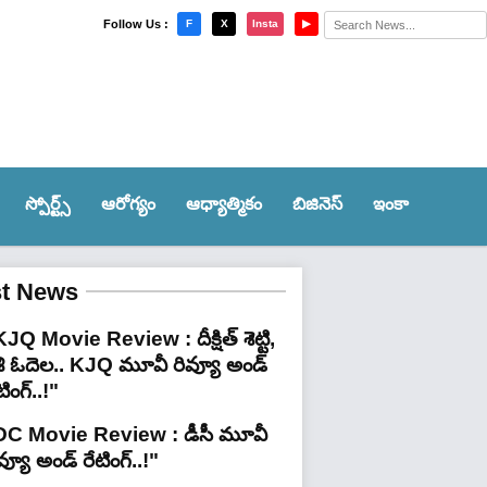
×
Follow Us :
F
X
Insta
▶
స్పోర్ట్స్‌
ఆరోగ్యం
ఆధ్యాత్మికం
బిజినెస్
ఇంకా
st News
JQ Movie Review : దీక్షిత్ శెట్టి,
శి ఓదెల.. KJQ మూవీ రివ్యూ అండ్
టింగ్‌..!"
DC Movie Review : డీసీ మూవీ
వ్యూ అండ్ రేటింగ్‌..!"