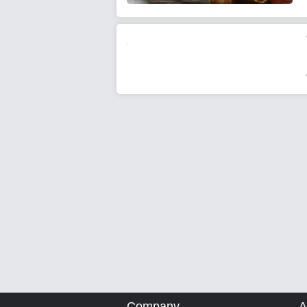
Company
A