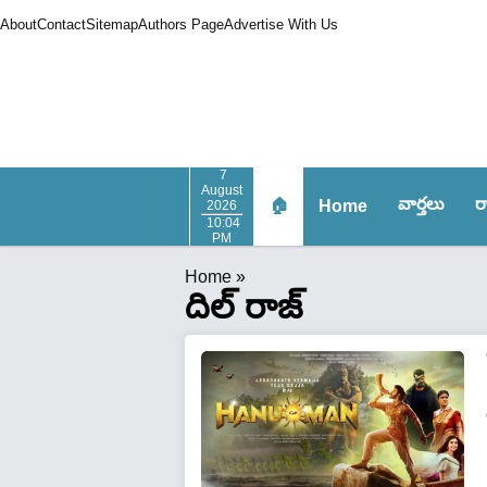
About
Contact
Sitemap
Authors Page
Advertise With Us
7
August
వార్త‌లు
ర
🏠
Home
2026
10:04
PM
Home
»
దిల్ రాజ్