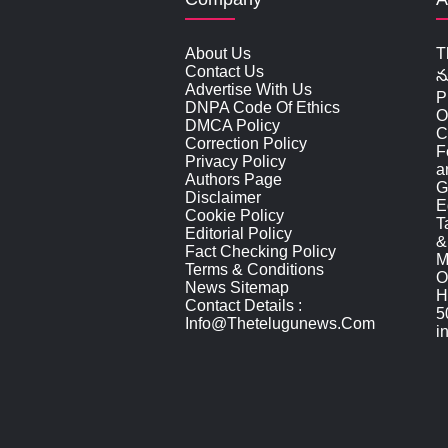
About Us
T
Contact Us
న
Advertise With Us
P
DNPA Code Of Ethics
O
DMCA Policy
C
Correction Policy
F
Privacy Policy
a
Authors Page
G
Disclaimer
E
Cookie Policy
T
Editorial Policy
&
Fact Checking Policy
M
Terms & Conditions
O
News Sitemap
H
Contact Details :
5
Info@thetelugunews.com
i