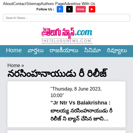
About
Contact
Sitemap
Authors Page
Advertise With Us
×
Follow Us :
F
X
Insta
▶
Home
వార్త‌లు
రాజ‌కీయాలు
సినిమా
రివ్యూలు
Home
»
నరసింహనాయుడు రీ రిలీజ్
"Thursday, 8 June 2023,
10:00"
"Jr Ntr Vs Balakrishna :
బాలయ్య నరసింహనాయుడు రీ
రిలీజ్ ని బ్యాన్ చేసిన జూనియర్
ఎన్టీఆర్ ఫ్యాన్స్ .. నందమూరి