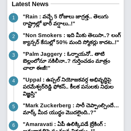
అంతర్యుద్ధం !"
Latest News
"Rain : వచ్చే 5 రోజులు జాగ్రత్త.. తెలుగు
రాష్ట్రాల్లో భారీ వ‌ర్షాలు..!"
"Non Smokers : ఇది మీకు తెలుసా..? లంగ్
క్యాన్సర్ కేసుల్లో 50% మంది స్మోకర్లు కాదట..!"
"Palm Jaggery : ఓర్నాయనో.. తాటి
బెల్లంలోనూ నకిలీనా..? గుర్తించడం మాత్రం
చాలా ఈజీ!"
"Uppal : ఉప్పల్ నియోజకవర్గ అభివృద్ధిపై
పరమేశ్వర్‌రెడ్డి ఫోకస్.. కీలక పనులకు నిధుల
విజ్ఞప్తి"
"Mark Zuckerberg : సారీ చెప్పాంల్సిందే…
మార్క్ మీద యుద్ధం మొదలైంది..?"
"Amaravati : ఏపీ ఉలిక్కిపడే బ్రేకింగ్ :