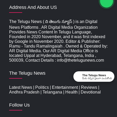
Address And About US
The Telugu News ( ది తెలుగు న్యూస్‌ ) is an Digital
News Platforms . AR Digital Media Organization
Provides News Content In Telugu Language,
Founded in 2020 November, and it was first indexed
by Google in November 2020. Editor & Publisher:
Ramu - Tandu Ramalingaiah . Owned & Operated by:
AR Digital Media. Our AR Digital Media Office is
located Uppal at Hyderabad, Telangana, India ,
500039, Contact Details : info@thetelugunews.com
The Telugu News
The Telugu News
మీకు నచ్చిన సైటుగా ఎంచుకోండి
Latest News
|
Politics
|
Entertainment
|
Reviews
|
Andhra Pradesh
|
Telangana
|
Health
|
Devotional
Follow Us